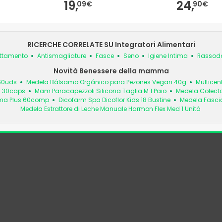
19,
24,
09€
90€
RICERCHE CORRELATE SU Integratori Alimentari
attamento
Antismagliature
Fasce
Seno
Igiene Intima
Rassoda
Novità Benessere della mamma
 60uds
Medela Bálsamo Orgánico para Pezones Vegan 40g
Multice
 30caps
Mam Paracapezzoli Silicona Taglia M 1 Paio
Medela Colecto
ma Plus 60comp
Dicofarm Spa Dicoflor Kids 18 Bustine
Medela Fascia 
Medela Estrattore di Leche Manuale Harmon Flex Med 1 Unità