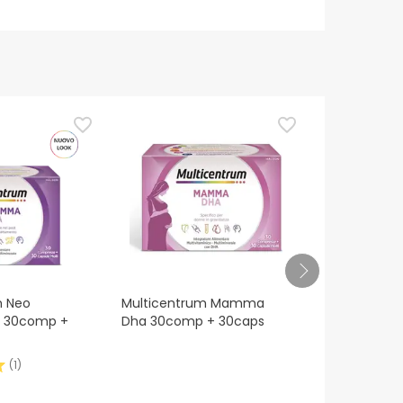
m Neo
Multicentrum Mamma
Medela Pure
 30comp +
Dha 30comp + 30caps
(
1
)