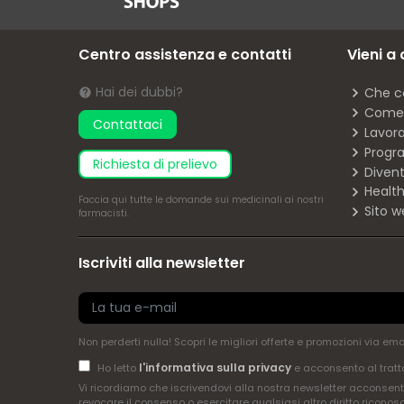
Centro assistenza e contatti
Vieni a
Hai dei dubbi?
Che c
Come 
Contattaci
Lavor
Progra
richiesta di prelievo
Diven
Health
Faccia
qui
tutte le domande sui medicinali ai nostri
Sito w
farmacisti.
Iscriviti alla newsletter
Non perderti nulla! Scopri le migliori offerte e promozioni via em
l'informativa sulla privacy
Ho letto
e acconsento al tratt
Vi ricordiamo che iscrivendovi alla nostra newsletter acconsenti
revocare il consenso o esercitare qualsiasi altro diritto riconos