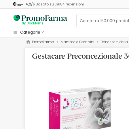
4,2
/
5
Basato su
39184
recensioni
categorie
PromoFarma
Mamme e Bambini
Benessere del
Cosmetici e Bellezza
Gestacare Preconcezionale 
Salute e Benessere
Igiene
Diete e Integratori
Mamme e Bambini
Ottica
Ortopedia
Erboristeria