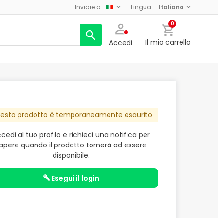
inviare a:
lingua:
italiano
0
Il mio carrello
Accedi
esto prodotto è temporaneamente esaurito
cedi al tuo profilo e richiedi una notifica per
apere quando il prodotto tornerà ad essere
disponibile.
esegui il login