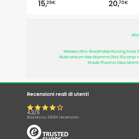
15,
20,
29€
70€
All
Medela Ultra-Breathable Nursing Pads
Multicentrum Neo Mamma Dha 30comp +
Shedir Pharma Zelux Mam
Recensioni reali di utenti
4,2
/
5
Basato su
39184
recensioni