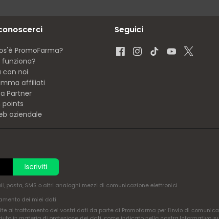
 conoscerci
Seguici
os'è PromoFarma?
funziona?
a con noi
mma affiliati
ta Partner
 points
eb aziendale
Iscriviti
ail, posta, SMS o altri analoghi mezzi di comunicazione elettronici
amento dei miei dati
te al trattamento dei vostri dati da parte di Promofarma per l'invio di comunica
ciuto in materia di protezione dei dati, come indicato nella nostra Informativa s