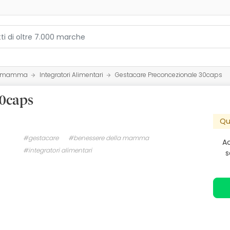
la mamma
Integratori Alimentari
Gestacare Preconcezionale 30caps
30caps
Qu
#gestacare
#benessere della mamma
Ac
#integratori alimentari
s