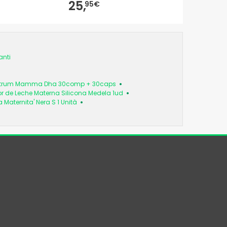
25,
16,
95€
79€
nti
ntrum Mamma Dha 30comp + 30caps
r de Leche Materna Silicona Medela 1ud
Maternita' Nera S 1 Unità