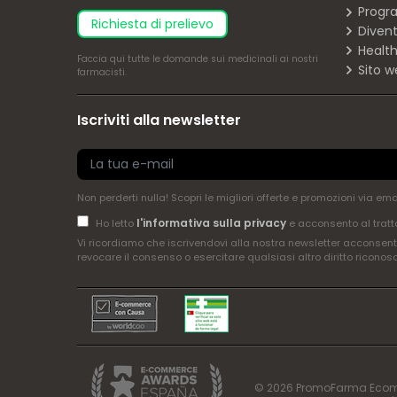
Progra
richiesta di prelievo
Diven
Health
Faccia
qui
tutte le domande sui medicinali ai nostri
Sito w
farmacisti.
Iscriviti alla newsletter
Non perderti nulla! Scopri le migliori offerte e promozioni via em
l'informativa sulla privacy
Ho letto
e acconsento al tratt
Vi ricordiamo che iscrivendovi alla nostra newsletter acconsenti
revocare il consenso o esercitare qualsiasi altro diritto riconos
© 2026 PromoFarma Ecom, SL. 