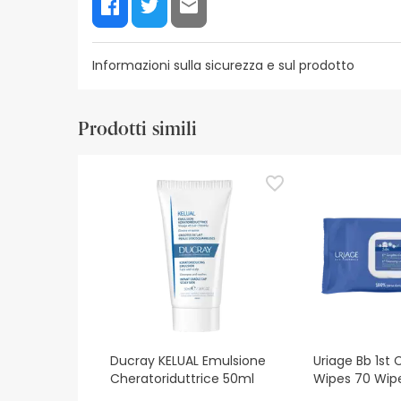
Informazioni sulla sicurezza e sul prodotto
Risorse per la sicurezza visiva
Dettagli del produ
Prodotti simili
Risorse per la sicurezza visiva
Al momento non disponiamo delle immagini di sicur
aggiornamenti. Nel frattempo, vi consigliamo di le
non esitate a contattarci. Inoltre, se lo desiderat
Ducray KELUAL Emulsione
Uriage Bb 1st 
Cheratoriduttrice 50ml
Wipes 70 Wip