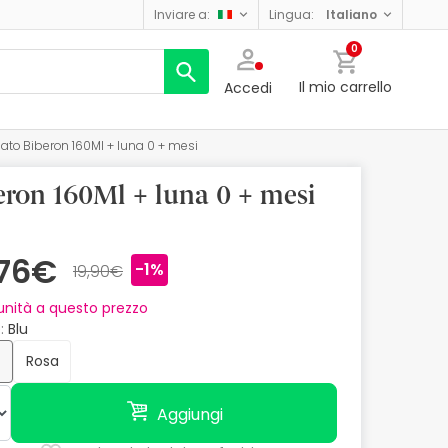
inviare a:
lingua:
italiano
0
Il mio carrello
Accedi
ato Biberon 160Ml + luna 0 + mesi
ron 160Ml + luna 0 + mesi
,76€
-1%
19,90€
nità a questo prezzo
e
Blu
Rosa
Aggiungi