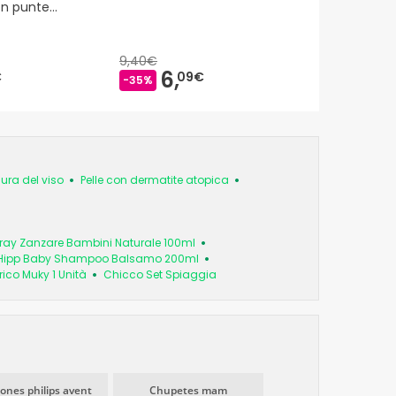
on punte
alore 3 pz
9,40€
6,
€
09€
-35%
ura del viso
Pelle con dermatite atopica
pray Zanzare Bambini Naturale 100ml
Hipp Baby Shampoo Balsamo 200ml
rico Muky 1 Unità
Chicco Set Spiaggia
ones philips avent
Chupetes mam