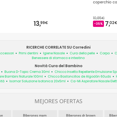
coperchio c
sensibili al c
10,85€
13,
7,
99€
02
-35%
RICERCHE CORRELATE SU Corredini
ccessori
Primi dentini
Igiene Nasale
Cura della pelle
Corpo
C
Benessere di stomaco e intestino
Novità Cura del Bambino
Buona D-Topic Crema 30ml
Chicco Insetto Repellente Emulsione S
are Bambini Naturale 100ml
Chicco Bastoncillos de Algodón 60uds
ità
Isomar Soluzione Isotonica 20x5ml
Ca-Mi Aspiratore Nasale Elett
MEJORES OFERTAS
ue
Biberones mam
Biberones dr brown
Biber