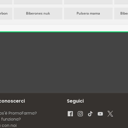
arbon
Biberones nuk
Pulsera mama
Bibe
 conoscerci
Seguici
os'è PromoFarma?
funziona?
a con noi