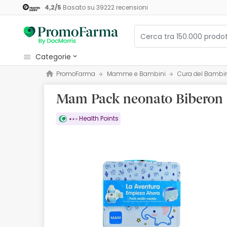
4,2
/
5
Basato su
39222
recensioni
categorie
PromoFarma
Mamme e Bambini
Cura del Bambi
Cosmetici e Bellezza
Mam Pack neonato Biberon b
Salute e Benessere
Igiene
Health Points
Diete e Integratori
Mamme e Bambini
Ottica
Ortopedia
Erboristeria