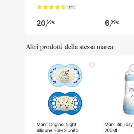
(
122
)
20,
6,
69€
99€
Altri prodotti della stessa marca
Mam Original Night
Mam Bib.Easy 
Silicone +6M 2 Unità
260Ml