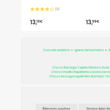
(
3
)
13,
13,
19€
99€
Cura del sederino
Igiene del bambino
A
Chicco Recarga Cepillo Eléctrico 3uds
Chicco Insetto Repellente Lozione Zanz
Chicco Asciugacapelli Mini Bambini 1 Un
Biberones suavinex
Versace dylan bl