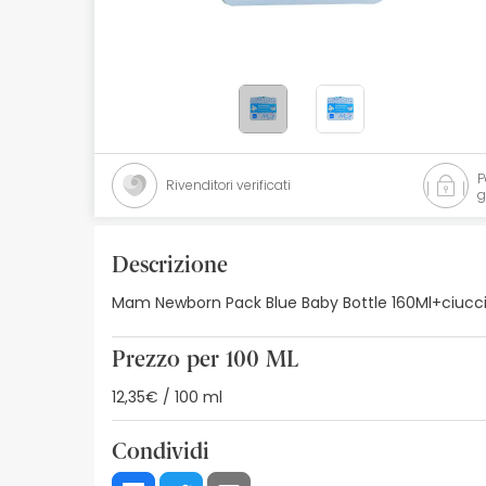
Cosmetici naturali
Offerte
Marche
I più venduti
Rivenditori verificati
g
Health points
Descrizione
Mam Newborn Pack Blue Baby Bottle 160Ml+ciuccio 
Prezzo per 100 ML
12,35€ / 100 ml
Condividi