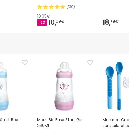
(
139
)
10,95€
10,
18,
09€
79€
-8%
Start Boy
Mam Bib.Easy Start Girl
Mamma Cucc
260Ml
sensibile al c