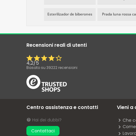
Esterilizador de biberones
Prada luna rossa c
Recensioni reali di utenti
4,2
/
5
Basato su
39222
recensioni
Centro assistenza e contatti
Vieni a
Hai dei dubbi?
Che c
Come 
Contattaci
Lavor