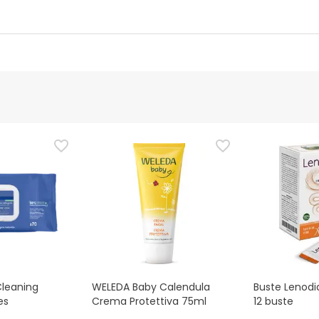
ttore
Funzionario autorizzato
ezza per questo prodotto, ma ci stiamo lavorando. Vi invitiamo a
ggere le informazioni sulla sicurezza fornite con il prodotto prim
e, potete anche restituirlo seguendo i nostri
termini e condizioni
.
Cleaning
WELEDA Baby Calendula
Buste Lenodi
es
Crema Protettiva 75ml
12 buste