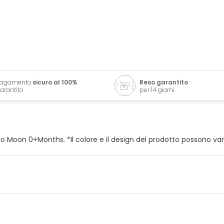
Pagamento
sicuro al 100%
Reso garantito
arantito
per 14 giorni
Moon 0+Months. *Il colore e il design del prodotto possono varia