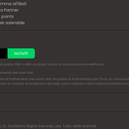
mma affiliati
ta Partner
 points
eb aziendale
Iscriviti
ail, posta, SMS o altri analoghi mezzi di comunicazione elettronici
amento dei miei dati
te al trattamento dei vostri dati da parte di Promofarma per l'invio di comunica
ciuto in materia di protezione dei dati, come indicato nella nostra Informativa s
DocMorris Digital Services, Lda. Tutti i diritti riservati.