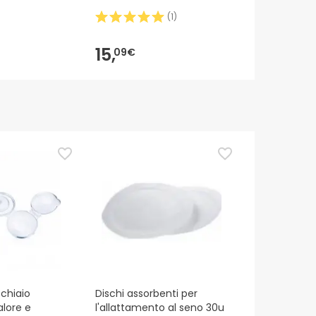
(
1
)
15,
11,
09€
69€
hiaio
Dischi assorbenti per
alore e
l'allattamento al seno 30u