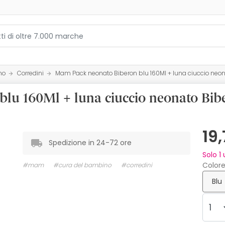
no
Corredini
Mam Pack neonato Biberon blu 160Ml + luna ciuccio neon
lu 160Ml + luna ciuccio neonato Bibe
19
Spedizione in 24-72 ore
Solo
1
u
Color
#mam
#cura del bambino
#corredini
Blu