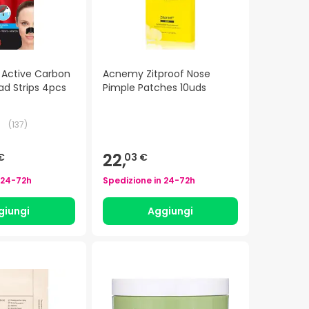
 Active Carbon
Acnemy Zitproof Nose
ad Strips 4pcs
Pimple Patches 10uds
(
137
)
22,
€
03 €
24-72h
Spedizione in
24-72h
giungi
Aggiungi