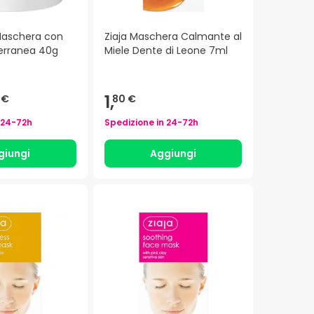
Maschera con
Ziaja Maschera Calmante al
terranea 40g
Miele Dente di Leone 7ml
1,
 €
80 €
24-72h
Spedizione in
24-72h
giungi
Aggiungi