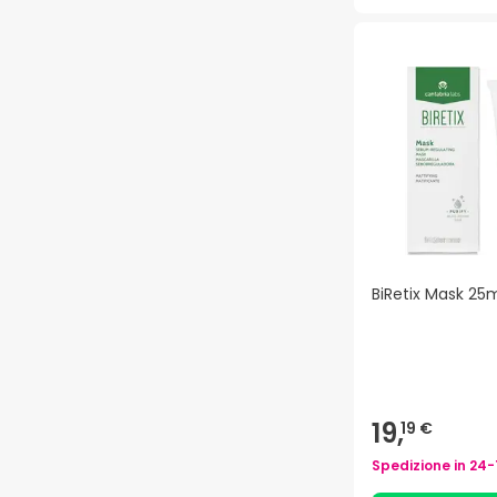
BiRetix Mask 25
19,
19 €
Spedizione in
24-