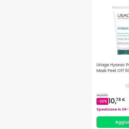
Uriage Hyseac P
Mask Peel Off 5
(
1
14,00€
10,
78 €
-
23
%
Spedizione in
24-
Aggiu