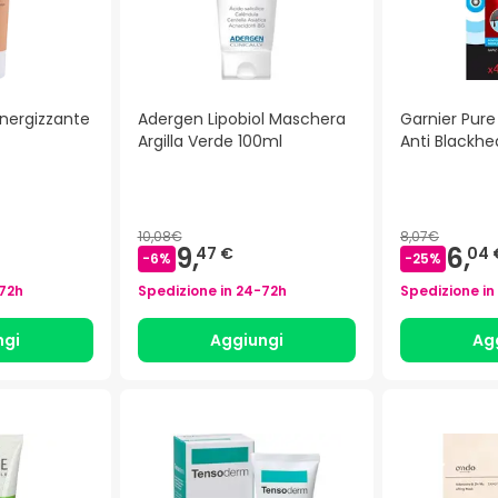
Energizzante
Adergen Lipobiol Maschera
Garnier Pure
Argilla Verde 100ml
Anti Blackhe
10,08€
8,07€
9,
6,
47 €
04 
-
6
%
-
25
%
72h
Spedizione in
24-72h
Spedizione in
ngi
Aggiungi
Ag