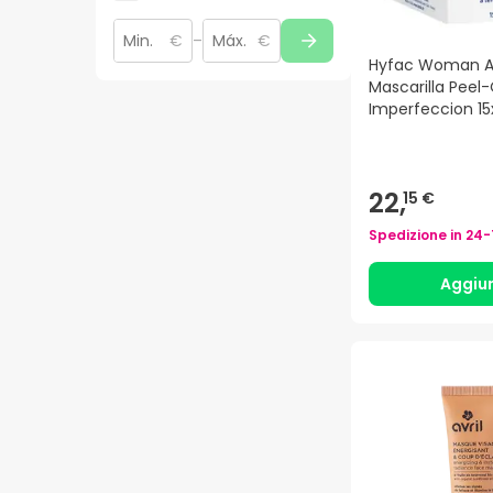
€
–
€
Hyfac Woman A
Mascarilla Peel-
Imperfeccion 1
22,
15 €
Spedizione in
24-
Aggiu