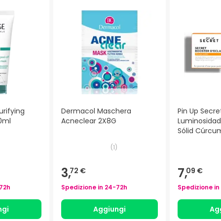
urifying
Dermacol Maschera
Pin Up Secre
0ml
Acneclear 2X8G
Luminosidad 
Sólid Cúrcu
)
(
1
)
3,
7,
72 €
09 €
72h
Spedizione in
24-72h
Spedizione in
ngi
Aggiungi
Ag