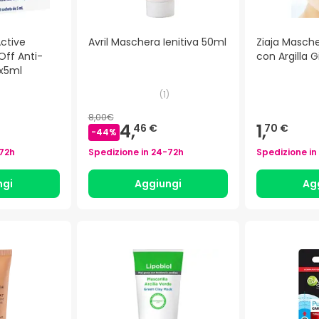
ctive
Avril Maschera Ienitiva 50ml
Ziaja Masche
Off Anti-
con Argilla G
5x5ml
(
1
)
8,00€
4,
1,
46 €
70 €
-
44
%
72h
Spedizione in
24-72h
Spedizione in
ngi
Aggiungi
Ag