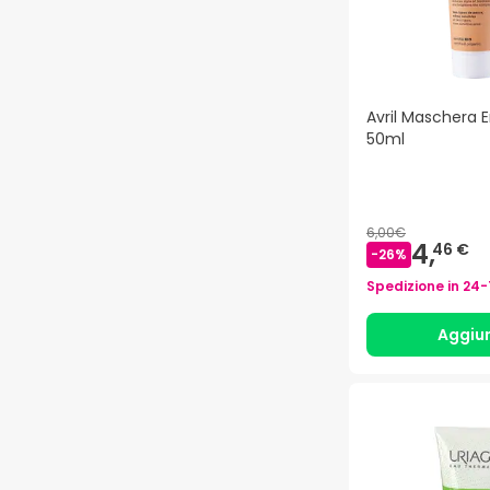
Avril Maschera 
50ml
6,00€
4,
46 €
-
26
%
Spedizione in
24-
Aggiu