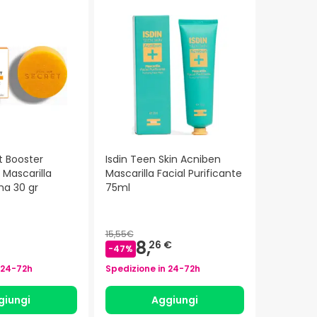
t Booster
Isdin Teen Skin Acniben
Mascarilla
Mascarilla Facial Purificante
ma 30 gr
75ml
15,55€
8,
26 €
-
47
%
24-72h
Spedizione in
24-72h
giungi
Aggiungi