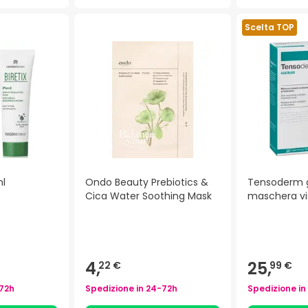
Scelta TOP
ml
Ondo Beauty Prebiotics &
Tensoderm g
Cica Water Soothing Mask
maschera vi
4,
25,
22 €
99 €
72h
Spedizione in
24-72h
Spedizione in