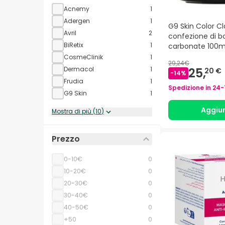
Acnemy
1
Adergen
1
G9 Skin Color Cl
Avril
2
confezione di bo
BiRetix
1
carbonate 100m
CosmeClinik
1
29,24€
25,
Dermacol
1
20 €
-
14
%
Frudia
1
Spedizione in
24-
G9 Skin
1
Aggiu
Mostra di più
(
10
)
Prezzo
0-10€
0
10-20€
0
20-30€
0
30-40€
0
40-50€
0
+50
0