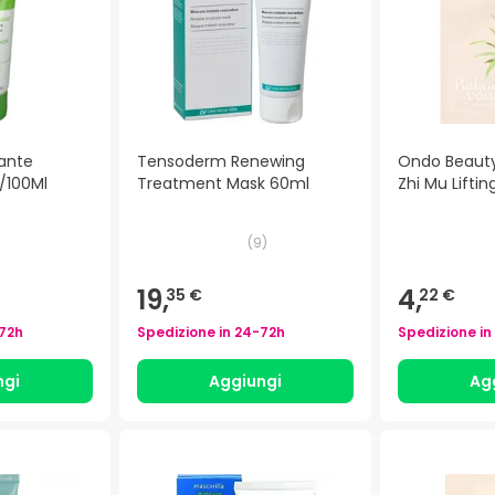
ante
Tensoderm Renewing
Ondo Beauty
/100Ml
Treatment Mask 60ml
Zhi Mu Lifti
)
(
9
)
19,
4,
35 €
22 €
72h
Spedizione in
24-72h
Spedizione in
ngi
Aggiungi
Ag