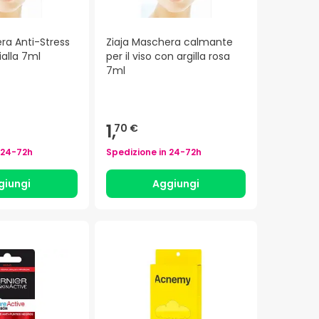
ra Anti-Stress
Ziaja Maschera calmante
ialla 7ml
per il viso con argilla rosa
7ml
1,
70 €
24-72h
Spedizione in
24-72h
giungi
Aggiungi