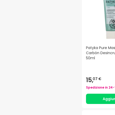
Patyka Pure Masc
Carbón Desincru
50ml
15,
07 €
Spedizione in
24-
Aggiu