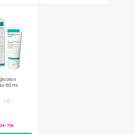
licolico
so 60 ml
(
13
)
24-72h