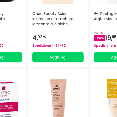
ay
Ondo Beauty Acido
Gh Peeling 
lle
ialuronico e maschera
Argilla Medi
l
idratante alle alghe
26,11€
4,
19,
02 €
95
-
24
%
72h
Spedizione in
24-72h
Spedizione in
ngi
Aggiungi
Ag