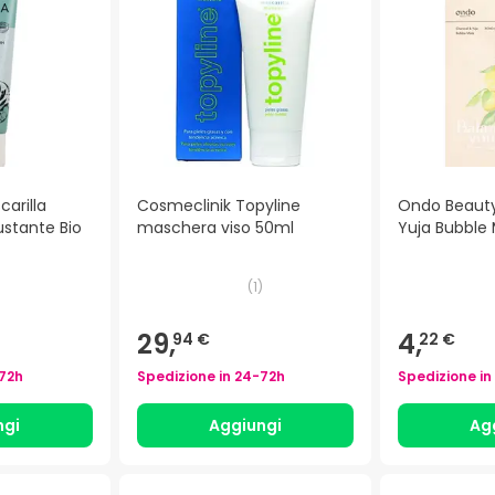
arilla
Cosmeclinik Topyline
Ondo Beauty
stante Bio
maschera viso 50ml
Yuja Bubble
(
1
)
29,
4,
94 €
22 €
72h
Spedizione in
24-72h
Spedizione in
ngi
Aggiungi
Ag