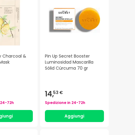
 Charcoal &
Pin Up Secret Booster
 Mask
Luminosidad Mascarilla
Sólid Cúrcuma 70 gr
14,
53 €
24-72h
Spedizione in
24-72h
giungi
Aggiungi