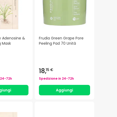
 Adenosine &
Frudia Green Grape Pore
ng Mask
Peeling Pad 70 Unità
18,
15 €
24-72h
Spedizione in
24-72h
giungi
Aggiungi