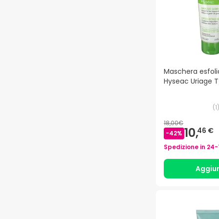
Maschera esfoli
Hyseac Uriage T
(
1
18,00€
10,
46 €
-
42
%
Spedizione in
24-
Aggiu