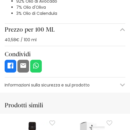
92% Olio di Avocado
7% Olio d'Oliva
3% Olio di Calendula
Prezzo per 100 ML
40,58€ / 100 ml
Condividi
Informazioni sulla sicurezza e sul prodotto
Risorse per la sicurezza visiva
Dettagli del produttore
Funzion
Prodotti simili
Risorse per la sicurezza visiva
Al momento non disponiamo delle immagini di sicurezza
per questo prodotto, ma ci stiamo lavorando. Vi invitiamo