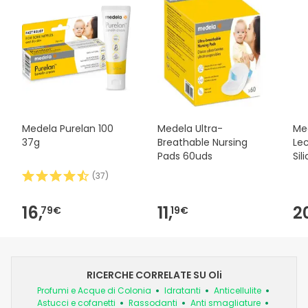
Medela Purelan 100
Medela Ultra-
Me
37g
Breathable Nursing
Le
Pads 60uds
Sil
(
37
)
16,
11,
2
79€
19€
RICERCHE CORRELATE SU Oli
Profumi e Acque di Colonia
Idratanti
Anticellulite
Astucci e cofanetti
Rassodanti
Anti smagliature