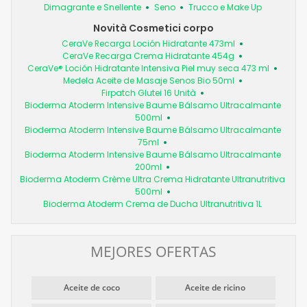
Dimagrante e Snellente
Seno
Trucco e Make Up
Novità Cosmetici corpo
CeraVe Recarga Loción Hidratante 473ml
CeraVe Recarga Crema Hidratante 454g
CeraVe® Loción Hidratante Intensiva Piel muy seca 473 ml
Medela Aceite de Masaje Senos Bio 50ml
Firpatch Glutei 16 Unità
Bioderma Atoderm Intensive Baume Bálsamo Ultracalmante
500ml
Bioderma Atoderm Intensive Baume Bálsamo Ultracalmante
75ml
Bioderma Atoderm Intensive Baume Bálsamo Ultracalmante
200ml
Bioderma Atoderm Crème Ultra Crema Hidratante Ultranutritiva
500ml
Bioderma Atoderm Crema de Ducha Ultranutritiva 1L
MEJORES OFERTAS
Aceite de coco
Aceite de ricino