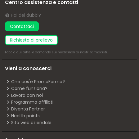
Centro assistenza e contatti
Hai dei dubbi?
Contattaci
richiesta di prelievo
Faccia
qui
tutte le domande sui medicinali ai nostri farmacisti.
Vieni a conoscerci
Che cos'è PromoFarma?
Come funziona?
Lavora con noi
Programma affiliati
Diventa Partner
Health points
Sito web aziendale