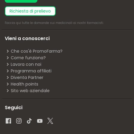
richiesta di prelievo
Faccia
qui
tutte le domande sui medicinali ai nostri farmacisti.
Vieni a conoscerci
Che cos'è PromoFarma?
Come funziona?
Lavora con noi
Programma affiliati
Diventa Partner
Health points
Sito web aziendale
Seguici