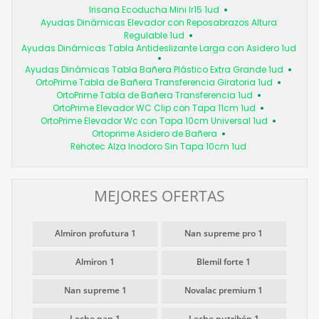
Irisana Ecoducha Mini Ir15 1ud
Ayudas Dinámicas Elevador con Reposabrazos Altura
Regulable 1ud
Ayudas Dinámicas Tabla Antideslizante Larga con Asidero 1ud
Ayudas Dinámicas Tabla Bañera Plástico Extra Grande 1ud
OrtoPrime Tabla de Bañera Transferencia Giratoria 1ud
OrtoPrime Tabla de Bañera Transferencia 1ud
OrtoPrime Elevador WC Clip con Tapa 11cm 1ud
OrtoPrime Elevador Wc con Tapa 10cm Universal 1ud
Ortoprime Asidero de Bañera
Rehotec Alza Inodoro Sin Tapa 10cm 1ud
MEJORES OFERTAS
Almiron profutura 1
Nan supreme pro 1
Almiron 1
Blemil forte 1
Nan supreme 1
Novalac premium 1
Leche nan 1
Leche nutribén 1