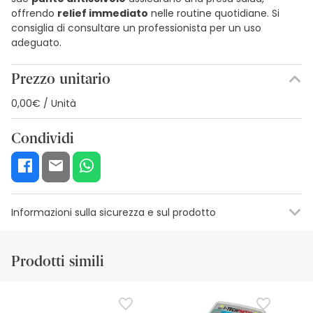
offrendo
relief immediato
nelle routine quotidiane. Si
consiglia di consultare un professionista per un uso
adeguato.
Prezzo unitario
0,00€ / Unità
Condividi
Informazioni sulla sicurezza e sul prodotto
Risorse per la sicurezza visiva
Dettagli del produttore
Funzion
Prodotti simili
Risorse per la sicurezza visiva
Al momento non disponiamo delle immagini di sicurezza
per questo prodotto, ma ci stiamo lavorando. Vi invitiamo