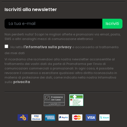
Iscriviti alla newsletter
Iscriviti
Non perderti nulla! Scopri le migliori offerte e promozioni via email, posta,
SMS o altri analoghi mezzi di comunicazione elettronici
l'informativa sulla privacy
Ho letto
e acconsento al trattamento
dei miei dati
Vi ricordiamo che iscrivendovi alla nostra newsletter acconsentite al
trattamento dei vostri dati da parte di Promofarma per l'invio di
comunicazioni commerciali o promozionali. In ogni caso, è possibile
revocare il consenso o esercitare qualsiasi altro diritto riconosciuto in
materia di protezione dei dati, come indicato nella nostra Informativa
privacita
sulla
.