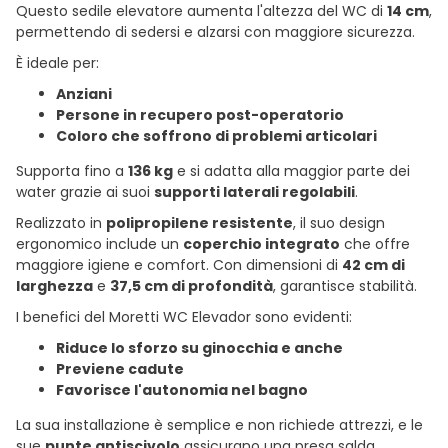
Questo sedile elevatore aumenta l'altezza del WC di
14 cm
,
permettendo di sedersi e alzarsi con maggiore sicurezza.
È ideale per:
Anziani
Persone in recupero post-operatorio
Coloro che soffrono di problemi articolari
Supporta fino a
136 kg
e si adatta alla maggior parte dei
water grazie ai suoi
supporti laterali regolabili
.
Realizzato in
polipropilene resistente
, il suo design
ergonomico include un
coperchio integrato
che offre
maggiore igiene e comfort. Con dimensioni di
42 cm di
larghezza
e
37,5 cm di profondità
, garantisce stabilità.
I benefici del Moretti WC Elevador sono evidenti:
Riduce lo sforzo su ginocchia e anche
Previene cadute
Favorisce l'autonomia nel bagno
La sua installazione è semplice e non richiede attrezzi, e le
sue
punte antiscivolo
assicurano una presa salda,