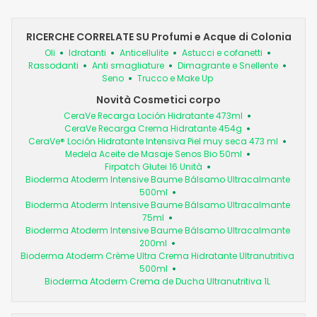
RICERCHE CORRELATE SU Profumi e Acque di Colonia
Oli
Idratanti
Anticellulite
Astucci e cofanetti
Rassodanti
Anti smagliature
Dimagrante e Snellente
Seno
Trucco e Make Up
Novità Cosmetici corpo
CeraVe Recarga Loción Hidratante 473ml
CeraVe Recarga Crema Hidratante 454g
CeraVe® Loción Hidratante Intensiva Piel muy seca 473 ml
Medela Aceite de Masaje Senos Bio 50ml
Firpatch Glutei 16 Unità
Bioderma Atoderm Intensive Baume Bálsamo Ultracalmante
500ml
Bioderma Atoderm Intensive Baume Bálsamo Ultracalmante
75ml
Bioderma Atoderm Intensive Baume Bálsamo Ultracalmante
200ml
Bioderma Atoderm Crème Ultra Crema Hidratante Ultranutritiva
500ml
Bioderma Atoderm Crema de Ducha Ultranutritiva 1L