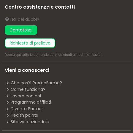
Centro assistenza e contatti
Hai dei dubbi?
Contattaci
richiesta di prelievo
Faccia
qui
tutte le domande sui medicinali ai nostri farmacisti.
Vieni a conoscerci
Che cos'è PromoFarma?
Come funziona?
Lavora con noi
Programma affiliati
Diventa Partner
Health points
Sito web aziendale