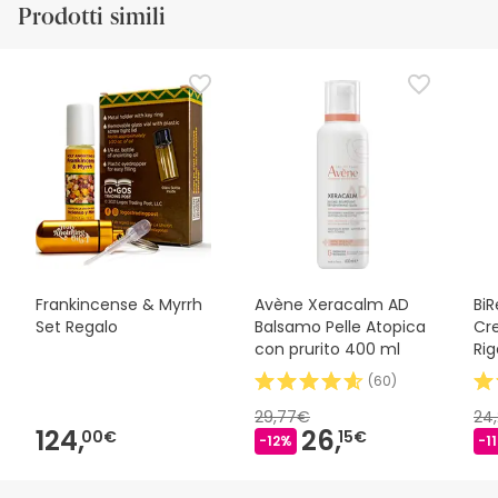
Prodotti simili
Frankincense & Myrrh
Avène Xeracalm AD
BiR
Set Regalo
Balsamo Pelle Atopica
Cr
con prurito 400 ml
Ri
(
60
)
29,77€
24
124,
26,
00€
15€
-12%
-1