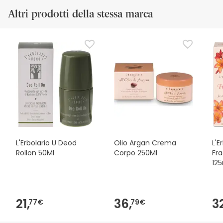
Altri prodotti della stessa marca
L'Erbolario U Deod
Olio Argan Crema
L'E
Rollon 50Ml
Corpo 250Ml
Fr
12
21,
36,
3
77€
79€