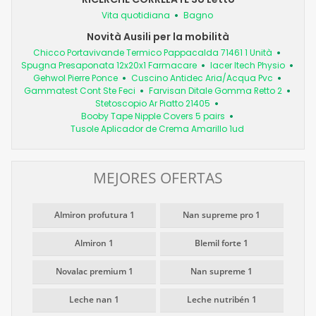
Vita quotidiana
Bagno
Novità Ausili per la mobilità
Chicco Portavivande Termico Pappacalda 71461 1 Unità
Spugna Presaponata 12x20x1 Farmacare
Iacer Itech Physio
Gehwol Pierre Ponce
Cuscino Antidec Aria/Acqua Pvc
Gammatest Cont Ste Feci
Farvisan Ditale Gomma Retto 2
Stetoscopio Ar Piatto 21405
Booby Tape Nipple Covers 5 pairs
Tusole Aplicador de Crema Amarillo 1ud
MEJORES OFERTAS
Almiron profutura 1
Nan supreme pro 1
Almiron 1
Blemil forte 1
Novalac premium 1
Nan supreme 1
Leche nan 1
Leche nutribén 1