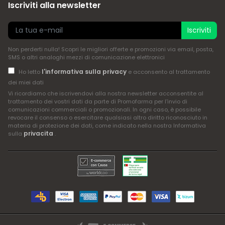
Iscriviti alla newsletter
Iscriviti
Non perderti nulla! Scopri le migliori offerte e promozioni via email, posta,
SMS o altri analoghi mezzi di comunicazione elettronici
l'informativa sulla privacy
Ho letto
e acconsento al trattamento
dei miei dati
Vi ricordiamo che iscrivendovi alla nostra newsletter acconsentite al
trattamento dei vostri dati da parte di Promofarma per l'invio di
comunicazioni commerciali o promozionali. In ogni caso, è possibile
revocare il consenso o esercitare qualsiasi altro diritto riconosciuto in
materia di protezione dei dati, come indicato nella nostra Informativa
privacita
sulla
.