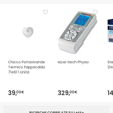
Chicco Portavivande
Iacer Itech Physio
Ste
Termico Pappacalda
21
71461 1 Unità
39,
329,
14
00€
00€
RICERCHE CORRELATE SU Letto