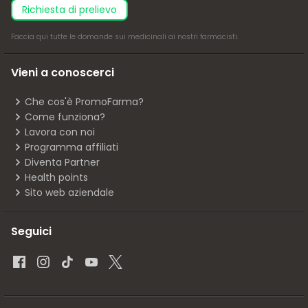
richiesta di prelievo
Faccia
qui
tutte le domande sui medicinali ai nostri farmacisti.
Vieni a conoscerci
Che cos'è PromoFarma?
Come funziona?
Lavora con noi
Programma affiliati
Diventa Partner
Health points
Sito web aziendale
Seguici