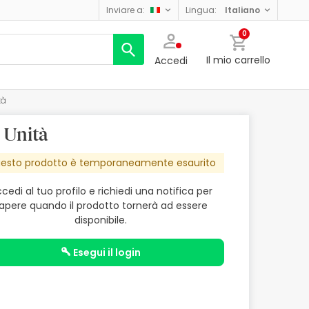
inviare a:
lingua:
italiano
0
Il mio carrello
Accedi
tà
 Unità
esto prodotto è temporaneamente esaurito
cedi al tuo profilo e richiedi una notifica per
apere quando il prodotto tornerà ad essere
disponibile.
esegui il login