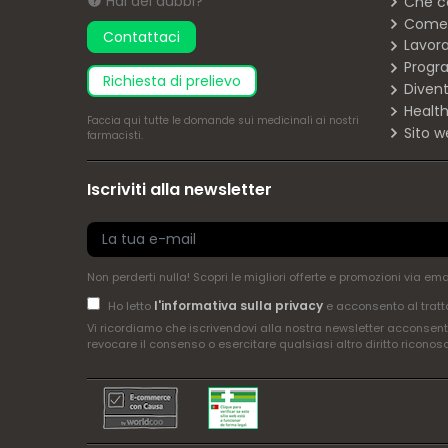
Hai dei dubbi?
Che c
Come 
Contattaci
Lavor
Progra
richiesta di prelievo
Diven
Health
Faccia
qui
tutte le domande sui medicinali ai nostri
Sito w
farmacisti.
Iscriviti alla newsletter
Non perderti nulla! Scopri le migliori offerte e promozioni via em
l'informativa sulla privacy
Ho letto
e acconsento al tratt
Vi ricordiamo che iscrivendovi alla nostra newsletter acconsenti
revocare il consenso o esercitare qualsiasi altro diritto riconos