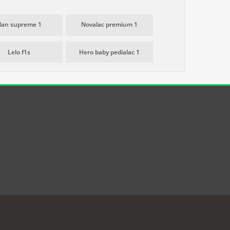
an supreme 1
Novalac premium 1
Lelo f1s
Hero baby pedialac 1