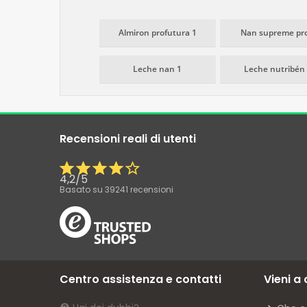
Almiron profutura 1
Nan supreme pro
Leche nan 1
Leche nutribén
Recensioni reali di utenti
4,2
/
5
Basato su
39241
recensioni
Centro assistenza e contatti
Vieni a