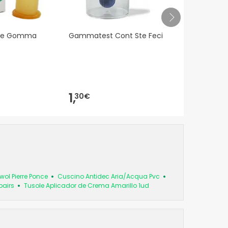
tale Gomma
Gammatest Cont Ste Feci
Cuscino Ant
Aria/Acqua 
1,
29,
30€
99€
ol Pierre Ponce
Cuscino Antidec Aria/Acqua Pvc
pairs
Tusole Aplicador de Crema Amarillo 1ud