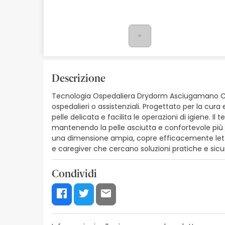
Cosmetici naturali
Offerte
Marche
I più venduti
Descrizione
Tecnologia Ospedaliera Drydorm Asciugamano Cot
Health points
ospedalieri o assistenziali. Progettato per la cur
pelle delicata e facilita le operazioni di igiene. 
mantenendo la pelle asciutta e confortevole più a l
una dimensione ampia, copre efficacemente letti o 
e caregiver che cercano soluzioni pratiche e sicu
Condividi