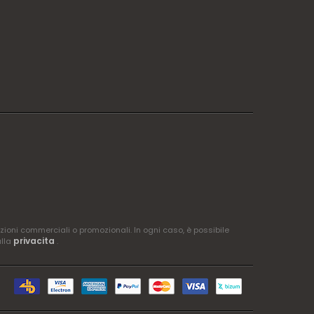
zioni commerciali o promozionali. In ogni caso, è possibile
privacita
ulla
.