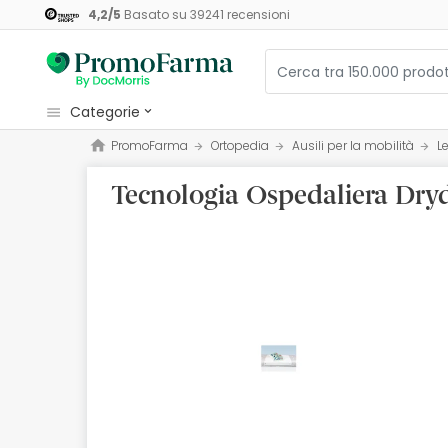
4,2
/
5
Basato su
39241
recensioni
categorie
PromoFarma
Ortopedia
Ausili per la mobilità
Le
Cosmetici e Bellezza
Tecnologia Ospedaliera Dry
Salute e Benessere
Igiene
Diete e Integratori
Mamme e Bambini
Ottica
Ortopedia
Erboristeria