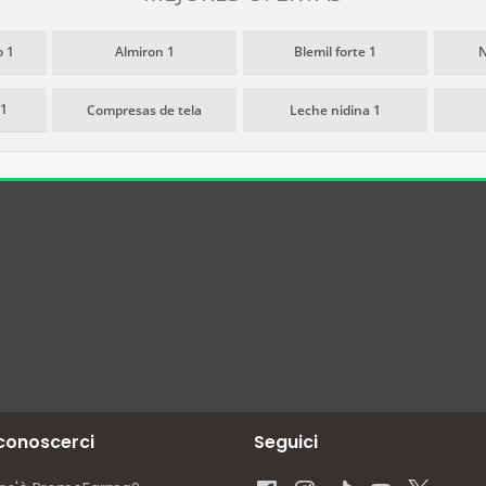
 1
Almiron 1
Blemil forte 1
N
 1
Compresas de tela
Leche nidina 1
 conoscerci
Seguici