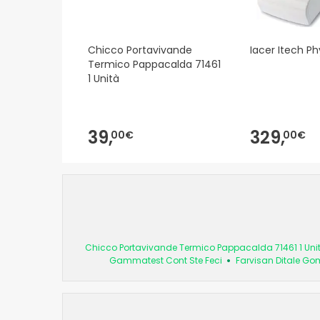
Chicco Portavivande
Iacer Itech Ph
Termico Pappacalda 71461
1 Unità
39,
329,
00€
00€
Chicco Portavivande Termico Pappacalda 71461 1 Uni
Gammatest Cont Ste Feci
Farvisan Ditale Go