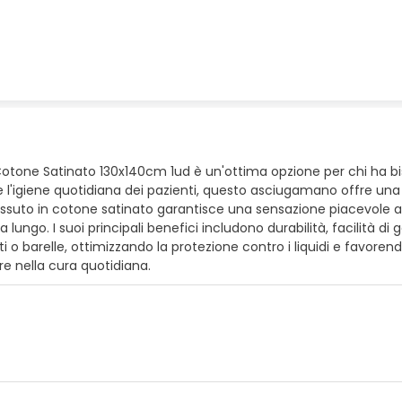
one Satinato 130x140cm 1ud è un'ottima opzione per chi ha bis
a e l'igiene quotidiana dei pazienti, questo asciugamano offre una
Il tessuto in cotone satinato garantisce una sensazione piacevole 
ungo. I suoi principali benefici includono durabilità, facilità di 
barelle, ottimizzando la protezione contro i liquidi e favorendo l
re nella cura quotidiana.