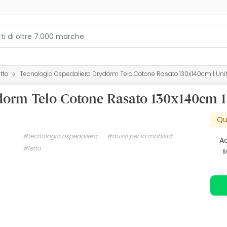
tto
Tecnologia Ospedaliera Drydorm Telo Cotone Rasato 130x140cm 1 Uni
dorm Telo Cotone Rasato 130x140cm 1
Qu
#tecnologia ospedaliera
#ausili per la mobilità
Ac
#letto
s