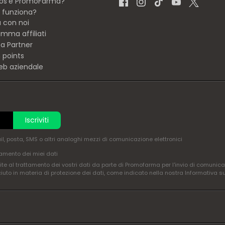
os'è PromoFarma?
funziona?
a con noi
mma affiliati
ta Partner
 points
eb aziendale
Iscriviti
ail, posta, SMS o altri analoghi mezzi di comunicazione elettronici
amento dei miei dati
te al trattamento dei vostri dati da parte di Promofarma per l'invio di comunica
ciuto in materia di protezione dei dati, come indicato nella nostra Informativa s