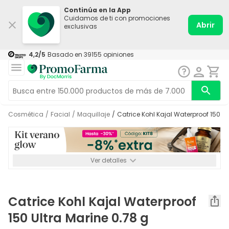
Continúa en la App
Cuidamos de ti con promociones
Abrir
exclusivas
4,2
/5
Basado en
39155
opiniones
Cosmética
/
Facial
/
Maquillaje
/
Catrice Kohl Kajal Waterproof 150 U
Ver detalles
*-8% a partir de 72€ hasta el 16/08/2026. Se excluyen
Medicamentos y Leches infantiles de 0-6 meses o especiales. No
acumulable.
Catrice Kohl Kajal Waterproof
150 Ultra Marine 0.78 g