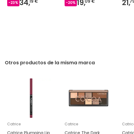
34,
19,
21,
19 €
09 €
7
-
23
%
-
20
%
Otros productos de la misma marca
Catrice
Catrice
Catric
Catrice Plumping Lip
Catrice The Dark
Catri