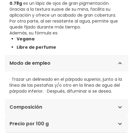
0.78g
es un lápiz de ojos de gran pigmentación.
Gracias a la textura suave de su mina, facilita su
aplicación y ofrece un acabado de gran cobertura.
Por otra parte, al ser resistente al agua, permite que
quede fijado durante más tiempo.
Además, su fórmula es:
Vegana
Libre de perfume
Modo de empleo
· Trazar un delineado en el párpado superior, junto a la
línea de las pestañas y/o otro en la línea de agua del
párpado inferior. · Después, difuminar si se desea.
Composición
C10-18 TRIGLYCERIDES, MICA, HYDROGENATED
Precio por 100 g
VEGETABLE OIL, CAPRYLIC/CAPRIC TRIGLYCERIDE,