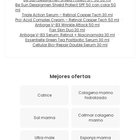
Be Sun Despigmen Shield Protect SPF 50 con color 50
ml
Triple Action Serum – Retinal Copper Tech 30 ml
Pro-Acid Complex Cream – Retinal Copper Tech 50 ml
Antiage V-B3 Wrinkle Attack 50 ml
Fair Skin Duo 30 ml
Antiage V-B3 Serum: Retinol + Niacinamida 30 ml
Essentielle Green Tea Postbiotic Serum 30 ml
Cellular Bio-Repair Double Serum 30 ml
Mejores ofertas
Colageno marino
Catrice
hidrolizado
Collmar colageno
Sal marina
marino
Ultra male
Esponja marina