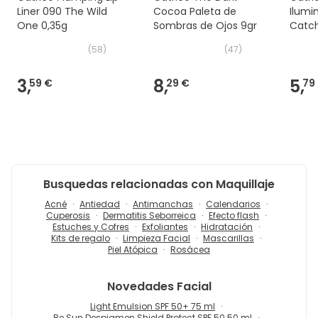
Liner 090 The Wild
Cocoa Paleta de
Ilumi
One 0,35g
Sombras de Ojos 9gr
Catch
ml
(
58
)
(
47
)
3,
8,
5,
59 €
29 €
79
Busquedas relacionadas con Maquillaje
Acné
Antiedad
Antimanchas
Calendarios
Cuperosis
Dermatitis Seborreica
Efecto flash
Estuches y Cofres
Exfoliantes
Hidratación
Kits de regalo
Limpieza Facial
Mascarillas
Piel Atópica
Rosácea
Novedades
Facial
Light Emulsion SPF 50+ 75 ml
Be Sun Despigmen Shield Protect SPF 50 50 ml