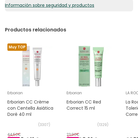
SYNTHETIC JAPAN WAX, BUTYROSPERMUM PARKII (SHEA)
Información sobre seguridad y productos
372,00€ / 100 g
BUTTER, TOCOPHEROL, ASCORBYL PALMITATE, CI 77492
(IRON OXIDES), CI 77499 (IRON OXIDES), CI 77510
(FERRIC FERROCYANIDE), CI 77891 (TITANIUM DIOXIDE).
Productos relacionados
Muy TOP
Erborian
Erborian
LA RO
Erborian CC Crème
Erborian CC Red
La Ro
con Centella Asiática
Correct 15 ml
Toler
Doré 40 ml
Corre
Beige
(
3307
)
(
1329
)
44,50€
23,90€