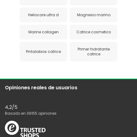
Heliocare ultra d
Magnesio marino
Marine collagen
Catrice cosmetics
Primer hidratante
Pintalabios catrice
catrice
Opiniones reales de usuarios
4,2
/5
Basado en
39155
opiniones