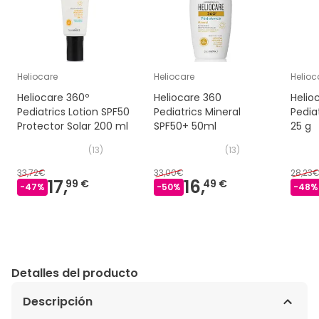
Heliocare
Heliocare
Helioc
Heliocare 360º
Heliocare 360
Helio
Pediatrics Lotion SPF50
Pediatrics Mineral
Pedia
Protector Solar 200 ml
SPF50+ 50ml
25 g
(
13
)
(
13
)
33,72€
33,00€
28,23
17,
16,
99 €
49 €
-
47
%
-
50
%
-
48
%
Detalles del producto
Descripción