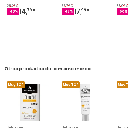
28,23€
33,72€
33,00
14,
17,
79 €
99 €
-
48
%
-
47
%
-
50
%
Otros productos de la misma marca
Muy TOP
Muy TOP
Muy 
Heliocare
Heliocare
Helioc