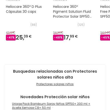
Heliocare 360º D Plus
Heliocare 360º
Helio
Cápsulas 30 caps
Pigment Solution Fluid
Free 
Protector Solar SPF50+
SPF50
50 ml
(
88
)
(
125
)
43,12€
34,36€
34,04
25,
17,
39 €
99 €
-
41
%
-
48
%
-
45
%
Busquedas relacionadas con Protectores
solares niños alta
Protectores solares niños
Novedades
Protección solar niños
Uriage Pack Barriésum Spray Niños SPF50+ 200 ml +
Aceite Xemose C8+ 50 ml