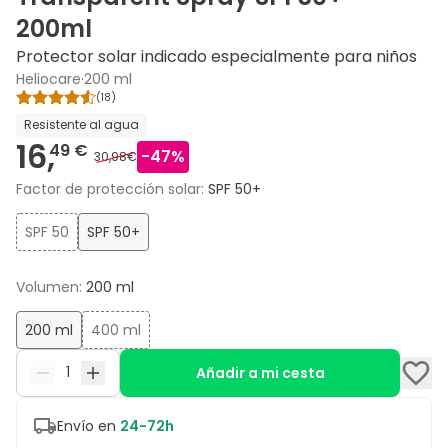
200ml
Protector solar indicado especialmente para niños
Heliocare
·
200 ml
(
18
)
Resistente al agua
16,
49 €
-
47
%
30,98€
Factor de protección solar
:
SPF 50+
SPF 50
SPF 50+
Volumen
:
200 ml
200 ml
400 ml
Añadir a mi cesta
Envío en
24-72h