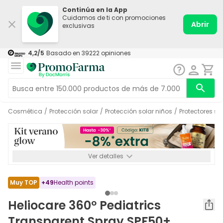
Continúa en la App
Cuidamos de ti con promociones
Abrir
exclusivas
4,2
/5
Basado en
39222
opiniones
Cosmética
/
Protección solar
/
Protección solar niños
/
Protectores so
Ver detalles
*-8% a partir de 72€ hasta el 16/08/2026. Se excluyen
Medicamentos y Leches infantiles de 0-6 meses o especiales. No
acumulable.
Muy TOP
+
49
Health points
Heliocare 360º Pediatrics
Transparent Spray SPF50+