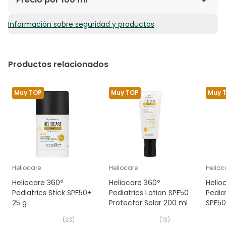
Fernblock®+ Technology. Glicosilasa.
Physavie. OTZ 10.
Información sobre seguridad y productos
8,24€ / 100 ml
Productos relacionados
Muy TOP
Muy TOP
Muy 
Heliocare
Heliocare
Helioc
Heliocare 360º
Heliocare 360º
Helio
Pediatrics Stick SPF50+
Pediatrics Lotion SPF50
Pedia
25 g
Protector Solar 200 ml
SPF50
(
23
)
(
13
)