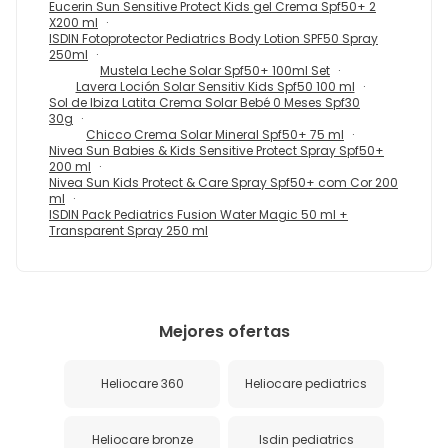
Eucerin Sun Sensitive Protect Kids gel Crema Spf50+ 2
X200 ml
ISDIN Fotoprotector Pediatrics Body Lotion SPF50 Spray
250ml
Mustela Leche Solar Spf50+ 100ml Set
Lavera Loción Solar Sensitiv Kids Spf50 100 ml
Sol de Ibiza Latita Crema Solar Bebé 0 Meses Spf30
30g
Chicco Crema Solar Mineral Spf50+ 75 ml
Nivea Sun Babies & Kids Sensitive Protect Spray Spf50+
200 ml
Nivea Sun Kids Protect & Care Spray Spf50+ com Cor 200
ml
ISDIN Pack Pediatrics Fusion Water Magic 50 ml +
Transparent Spray 250 ml
Mejores ofertas
Heliocare 360
Heliocare pediatrics
Heliocare bronze
Isdin pediatrics