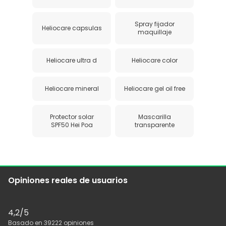
Spray fijador
Heliocare capsulas
maquillaje
Heliocare ultra d
Heliocare color
Heliocare mineral
Heliocare gel oil free
Protector solar
Mascarilla
SPF50 Hei Poa
transparente
Opiniones reales de usuarios
4,2
/5
Basado en
39222
opiniones