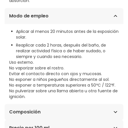
absorción.
Modo de empleo
Aplicar al menos 20 minutos antes de la exposición
solar.
Reaplicar cada 2 horas, después del baño, de
realizar actividad física o de haber sudado, o
siempre y cuando sea necesario.
Uso externo.
No vaporizar sobre el rostro.
Evitar el contacto directo con ojos y mucosas.
No exponer a niños pequeños directamente al sol.
No exponer a temperaturas superiores a 50ºC / 122ºF.
No pulverizar sobre una llama abierta u otra fuente de
ignición.
Composición
Combinación óptima y estable de filtros solares.
Precio por 100 ml