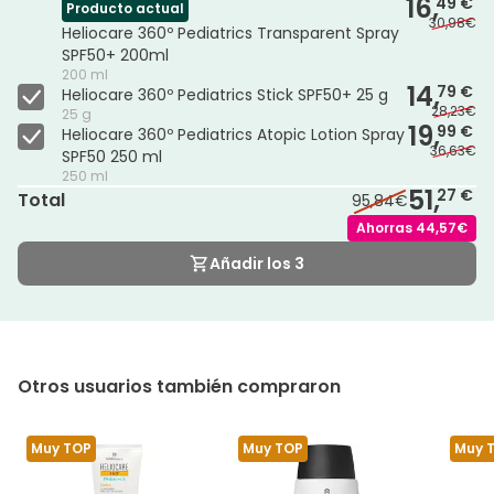
16,
49 €
Producto actual
30,98€
Heliocare 360º Pediatrics Transparent Spray
SPF50+ 200ml
200 ml
14,
79 €
Heliocare 360º Pediatrics Stick SPF50+ 25 g
28,23€
25 g
19,
99 €
Heliocare 360º Pediatrics Atopic Lotion Spray
36,63€
SPF50 250 ml
250 ml
51,
27 €
Total
95,84€
Ahorras
44,57€
Añadir los 3
Otros usuarios también compraron
Muy TOP
Muy TOP
Muy 