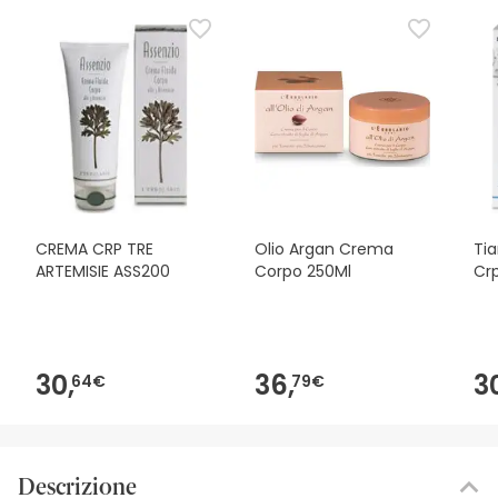
CREMA CRP TRE
Olio Argan Crema
Tia
ARTEMISIE ASS200
Corpo 250Ml
Cr
30,
36,
3
64€
79€
Descrizione