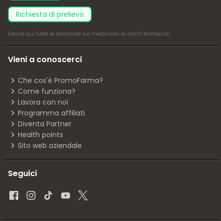
richiesta di prelievo
Faccia
qui
tutte le domande sui medicinali ai nostri farmacisti.
Vieni a conoscerci
Che cos'è PromoFarma?
Come funziona?
Lavora con noi
Programma affiliati
Diventa Partner
Health points
Sito web aziendale
Seguici