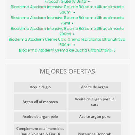
Firpatch Glutei 16 Unità
Bioderma Atoderm Intensive Baume Bálsamo Ultracalmante
500ml
Bioderma Atoderm Intensive Baume Bálsamo Ultracalmante
75ml
Bioderma Atoderm Intensive Baume Bálsamo Ultracalmante
200ml
Bioderma Atoderm Crème Ultra Crema Hidratante Ultranutritiva
500ml
Bioderma Atoderm Crema de Ducha Ultranutritiva 1L
MEJORES OFERTAS
Acqua di gio
Aceite de argan
Aceite de argan para la
Argan oil of morocco
cara
Aceite de argan pelo
Aceite argán puro
Complementos alimenticios
Baule Volante & Fior Di
Pintauñas Deborah