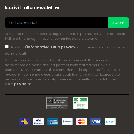
Iscriviti alla newsletter
Iscriviti
Non perderti nulla! Scopri le migliori offerte e promozioni via email, posta,
SMS o altri analoghi mezzi di comunicazione elettronici
l'informativa sulla privacy
Ho letto
e acconsento al trattamento
dei miei dati
Vi ricordiamo che iscrivendovi alla nostra newsletter acconsentite al
trattamento dei vostri dati da parte di Promofarma per l'invio di
comunicazioni commerciali o promozionali. In ogni caso, è possibile
revocare il consenso o esercitare qualsiasi altro diritto riconosciuto in
materia di protezione dei dati, come indicato nella nostra Informativa
privacita
sulla
.