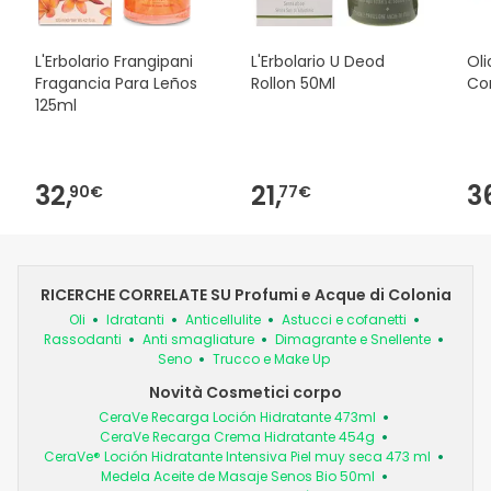
L'Erbolario Frangipani
L'Erbolario U Deod
Ol
Fragancia Para Leños
Rollon 50Ml
Co
125ml
32,
21,
3
90€
77€
RICERCHE CORRELATE SU Profumi e Acque di Colonia
Oli
Idratanti
Anticellulite
Astucci e cofanetti
Rassodanti
Anti smagliature
Dimagrante e Snellente
Seno
Trucco e Make Up
Novità Cosmetici corpo
CeraVe Recarga Loción Hidratante 473ml
CeraVe Recarga Crema Hidratante 454g
CeraVe® Loción Hidratante Intensiva Piel muy seca 473 ml
Medela Aceite de Masaje Senos Bio 50ml