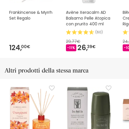
Frankincense & Myrrh
Avène Xeracalm AD
BiR
Set Regalo
Balsamo Pelle Atopica
Cr
con prurito 400 ml
Ri
(
60
)
29,77€
24
124,
26,
00€
39€
-11%
-1
Altri prodotti della stessa marca