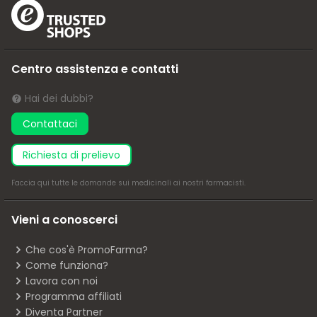
Centro assistenza e contatti
Hai dei dubbi?
Contattaci
richiesta di prelievo
Faccia
qui
tutte le domande sui medicinali ai nostri farmacisti.
Vieni a conoscerci
Che cos'è PromoFarma?
Come funziona?
Lavora con noi
Programma affiliati
Diventa Partner