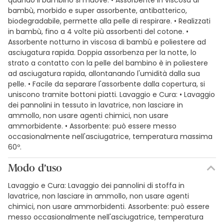
quando il bambino si muove. • Assorbente in viscosa di
bambù, morbido e super assorbente, antibatterico,
biodegradabile, permette alla pelle di respirare. • Realizzati
in bambù, fino a 4 volte più assorbenti del cotone. •
Assorbente notturno in viscosa di bambù e poliestere ad
asciugatura rapida. Doppia assorbenza per la notte, lo
strato a contatto con la pelle del bambino è in poliestere
ad asciugatura rapida, allontanando l'umidità dalla sua
pelle. • Facile da separare l'assorbente dalla copertura, si
uniscono tramite bottoni piatti. Lavaggio e Cura: • Lavaggio
dei pannolini in tessuto in lavatrice, non lasciare in
ammollo, non usare agenti chimici, non usare
ammorbidente. • Assorbente: può essere messo
occasionalmente nell'asciugatrice, temperatura massima
60º.
Modo d’uso
Lavaggio e Cura: Lavaggio dei pannolini di stoffa in
lavatrice, non lasciare in ammollo, non usare agenti
chimici, non usare ammorbidenti. Assorbente: può essere
messo occasionalmente nell'asciugatrice, temperatura