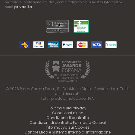
materia di protezione dei dati, come indicato nella nostra Informativa
privacita
sulla
.
© 2026 PromoFarma Ecom, SL. DocMorris Digital Services, Lda. Tutti i
diritti riservati.
Tutti i prodotti includono l'IVA.
Politica sulla privacy
Condizioni d'uso
Condizioni di contratto
Condizioni di contratto Farmacia Central
Informativa sui Cookies
Canale Etico e Sistema Interno di Informazione