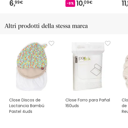
6,
10,
11,
99€
09€
-8%
Altri prodotti della stessa marca
Close Discos de
Close Forro para Pañal
Clo
Lactancia Bambú
160uds
de
Pastel 4uds
Reu