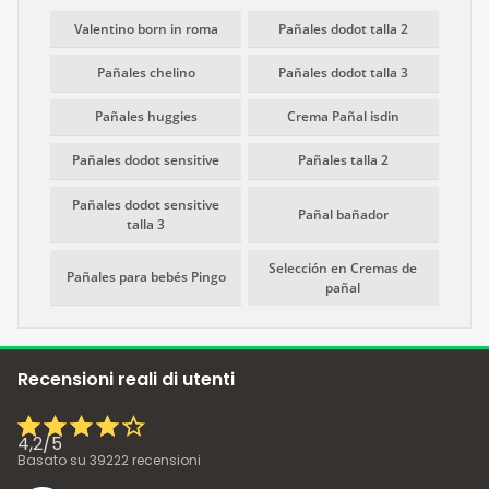
Valentino born in roma
Pañales dodot talla 2
Pañales chelino
Pañales dodot talla 3
Pañales huggies
Crema Pañal isdin
Pañales dodot sensitive
Pañales talla 2
Pañales dodot sensitive
Pañal bañador
talla 3
Selección en Cremas de
Pañales para bebés Pingo
pañal
Recensioni reali di utenti
4,2
/
5
Basato su
39222
recensioni