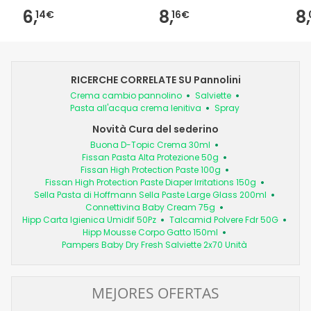
6,
8,
8,
14€
16€
RICERCHE CORRELATE SU Pannolini
Crema cambio pannolino
Salviette
Pasta all'acqua crema lenitiva
Spray
Novità Cura del sederino
Buona D-Topic Crema 30ml
Fissan Pasta Alta Protezione 50g
Fissan High Protection Paste 100g
Fissan High Protection Paste Diaper Irritations 150g
Sella Pasta di Hoffmann Sella Paste Large Glass 200ml
Connettivina Baby Cream 75g
Hipp Carta Igienica Umidif 50Pz
Talcamid Polvere Fdr 50G
Hipp Mousse Corpo Gatto 150ml
Pampers Baby Dry Fresh Salviette 2x70 Unità
MEJORES OFERTAS