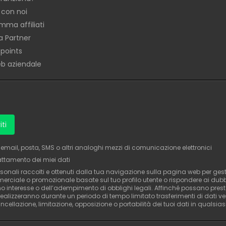
 con noi
mma affiliati
a Partner
 points
eb aziendale
iti
ia email, posta, SMS o altri analoghi mezzi di comunicazione elettronici
attamento dei miei dati
onali raccolti e ottenuti dalla tua navigazione sulla pagina web per gestir
ommerciale o promozionale basate sul tuo profilo utente o rispondere ai dub
 interesse o dell’adempimento di obblighi legali. Affinché possano prestarsi
alizzeranno durante un periodo di tempo limitato trasferimenti di dati ve
, cancellazione, limitazione, opposizione o portabilità dei tuoi dati in qualsi