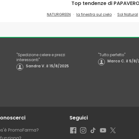
Top tendenze di
PAPAVER
NATURGREEN
la finestra sul cielo
Sol Natural
"
Spedizione celere e prezzi
"
Tutto perfetto
"
interessanti
"
Marco C.
il
5/8/
Sandra V.
il
15/8/2025
conoscerci
Seguici
os'è PromoFarma?
funziona?