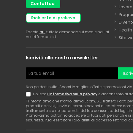
Contattaci
Lavora
Progra
richiesta di prelievo
Divent
Health
Faccia
qui
tutte le domande sui medicinali ai
nostri farmacisti.
Sito w
Iscriviti alla nostra newsletter
Iscriv
Non perderti nulla! Scopri le migliori offerte e promozioni v
Ho letto
l'informativa sulla privacy
e acconsento al tr
Ti informiamo che PromoFarma Ecom, S.L. tratterà i dati pers
prodotti o servizi, l’invio di comunicazioni di carattere c
trattamento sia nei parametri del tuo consenso, del legittimo
PromoFarma potranno accedere ai tuoi dati personali e si re
sicurezza. Puoi esercitare i tuoi diritti di accesso, rettifica