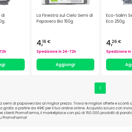
 di
La Finestra sul Cielo Semi di
Eco-Salim S
0g
Papavero Bio 150g
Eco 250g
4,
4,
16 €
26 €
72h
Spedizione in
24-72h
Spedizione in
ngi
Aggiungi
Ag
1
emi di papavero bio al miglior prezzo. Trova le migliori offerte e sconti o
io gratis a partire da 49€ per il tuo ordine online. Acquisto sicuro con inv
ei clienti PromoFarma, il marketplace con più di 150.000 prodotti di parafar
su PromoFarma!