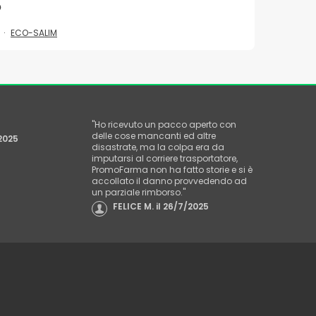
O
ECO-SALIM
"
Ho ricevuto un pacco aperto con
delle cose mancanti ed altre
2025
disastrate, ma la colpa era da
imputarsi al corriere trasportatore,
PromoFarma non ha fatto storie e si è
accollato il danno provvedendo ad
un parziale rimborso.
"
FELICE M.
il
26/7/2025