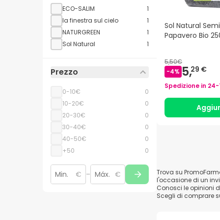
ECO-SALIM
1
la finestra sul cielo
1
Sol Natural Semi
NATURGREEN
1
Papavero Bio 25
Sol Natural
1
5,50€
5,
29 €
Prezzo
-
4
%
Spedizione in
24-
0-10€
0
10-20€
0
Aggiu
20-30€
0
30-40€
0
40-50€
0
+50
0
Trova su PromoFarma s
€
–
€
l'occasione di un inv
Conosci le opinioni d
Scegli di comprare 