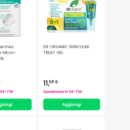
Parches
DR ORGANIC SKINCLEAR
s Micro-
TREAT GEL
ds
11,
€
58 €
24-72h
Spedizione in
24-72h
giungi
Aggiungi