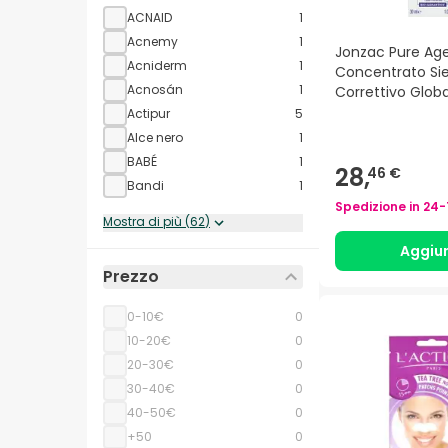
ACNAID
1
Acnemy
1
Jonzac Pure Ag
Acniderm
1
Concentrato Si
Acnosán
1
Correttivo Glob
Actipur
5
Alce nero
1
BABÉ
1
28,
46 €
Bandi
1
Spedizione in
24-
Mostra di più
(
62
)
Aggiu
Prezzo
0-10€
0
10-20€
0
20-30€
0
30-40€
0
40-50€
0
+50
0