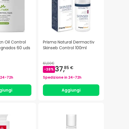
n Oil Control
Prisma Natural Dermactiv
egnados 60 uds
Skinseb Control 100ml
61,00€
37,
85 €
-
38
%
24-72h
Spedizione in
24-72h
giungi
Aggiungi