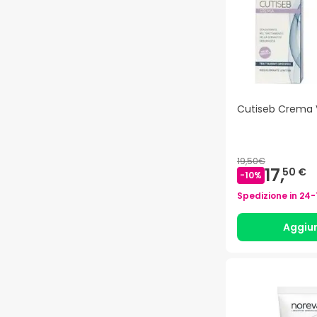
Cutiseb Crema 
19,50€
17,
50 €
-
10
%
Spedizione in
24-
Aggiu