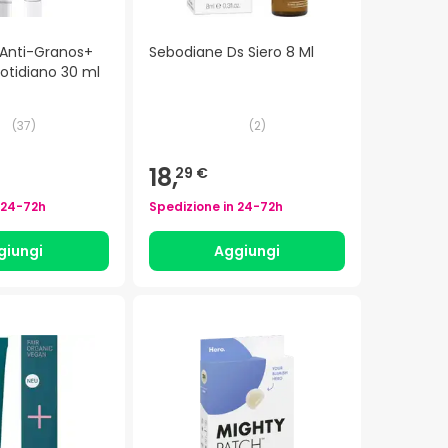
Anti-Granos+
Sebodiane Ds Siero 8 Ml
otidiano 30 ml
(
37
)
(
2
)
18,
29 €
24-72h
Spedizione in
24-72h
giungi
Aggiungi