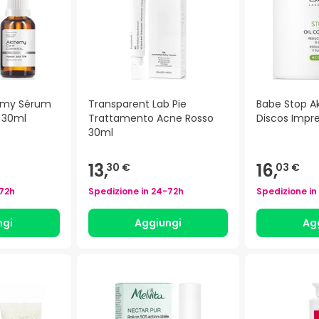
emy Sérum
Transparent Lab Pie
Babe Stop Ak
% 30ml
Trattamento Acne Rosso
Discos Impr
30ml
13,
16,
30 €
03 €
72h
Spedizione in
24-72h
Spedizione in
ngi
Aggiungi
Ag