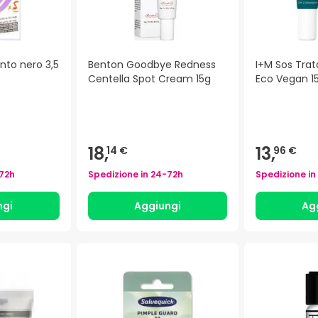
nto nero 3,5
Benton Goodbye Redness
I+M Sos Tra
Centella Spot Cream 15g
Eco Vegan 1
)
18,
13,
14 €
96 €
72h
Spedizione in
24-72h
Spedizione in
ngi
Aggiungi
Ag