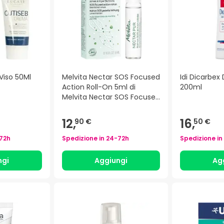
Viso 50Ml
Melvita Nectar SOS Focused
Idi Dicarbex
Action Roll-On 5ml di
200ml
Melvita Nectar SOS Focused
Action Roll-On
12,
16,
90 €
50 €
72h
Spedizione in
24-72h
Spedizione in
ngi
Aggiungi
Ag