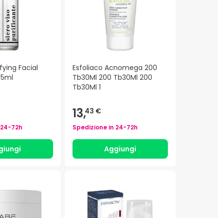
fying Facial
Esfoliaco Acnomega 200
 5ml
Tb30Ml 200 Tb30Ml 200
Tb30Ml 1
13,
43 €
24-72h
Spedizione in
24-72h
giungi
Aggiungi