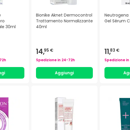
e
Bionike Aknet Dermocontrol
Neutrogena 
ero
Trattamento Normalizzante
Gel Sérum C
ale 30ml
40ml
14,
11,
95 €
83 €
72h
Spedizione in
24-72h
Spedizione in
ngi
Aggiungi
Ag