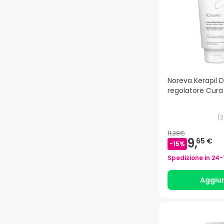
Noreva Kerapil
regolatore Cura
(
2
11,38€
9,
65 €
-
15
%
Spedizione in
24-
Aggiu