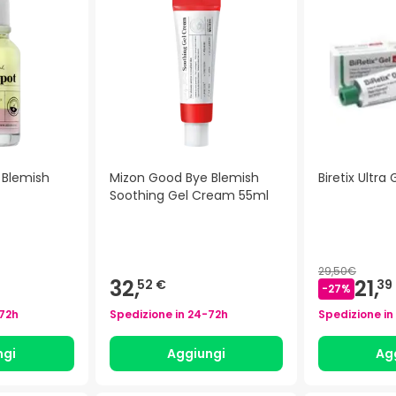
 Blemish
Mizon Good Bye Blemish
Biretix Ultra
Soothing Gel Cream 55ml
29,50€
32,
21,
52 €
39
-
27
%
72h
Spedizione in
24-72h
Spedizione in
ngi
Aggiungi
Ag