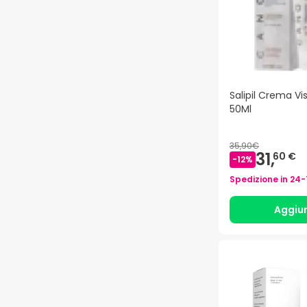
Salipil Crema V
50Ml
35,90€
31,
60 €
-
12
%
Spedizione in
24-
Aggiu