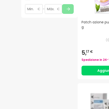
€
–
€
Patch azione pu
g
(
1
5,
17 €
Spedizione in
24-
Aggiu