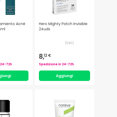
tamiento Acné
Hero Mighty Patch Invisible
5ml
24uds
(
590
)
8,
12 €
24-72h
Spedizione in
24-72h
giungi
Aggiungi