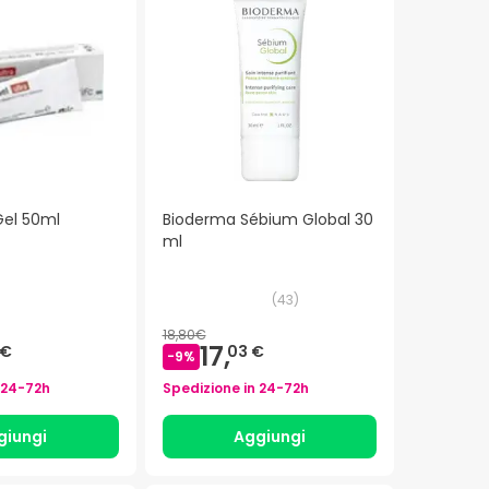
 Gel 50ml
Bioderma Sébium Global 30
ml
(
43
)
18,80€
17,
 €
03 €
-
9
%
24-72h
Spedizione in
24-72h
giungi
Aggiungi