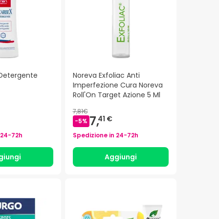
 Detergente
Noreva Exfoliac Anti
Imperfezione Cura Noreva
Roll'On Target Azione 5 Ml
7,81€
7,
41 €
-
5
%
24-72h
Spedizione in
24-72h
giungi
Aggiungi