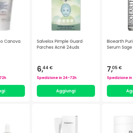
iso Canova
Salvelox Pimple Guard
Bioearth Puri
Parches Acné 24uds
Serum Sage
6,
7,
44 €
05 €
72h
Spedizione in
24-72h
Spedizione in
ngi
Aggiungi
Ag