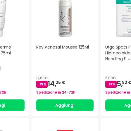
 Dermo-
Rev Acnosal Mousse 125Ml
Urgo Spots 
 75ml
Hidrocoloide
Needling 9 u
)
17,60€
6,80€
14,
5,
25 €
92 
-
19
%
-
13
%
72h
Spedizione in
24-72h
Spedizione in
ngi
Aggiungi
Ag