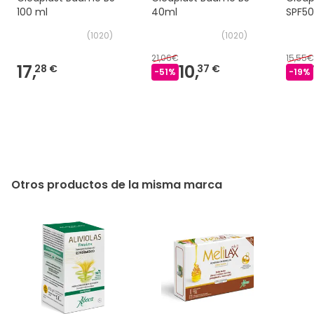
100 ml
40ml
SPF50
(
1020
)
(
1020
)
21,06€
15,55€
17,
10,
28 €
37 €
-
51
%
-
19
%
Otros productos de la misma marca