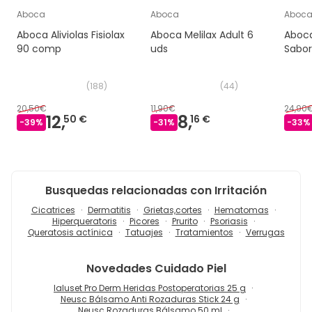
Aboca
Aboca
Aboc
Aboca Aliviolas Fisiolax
Aboca Melilax Adult 6
Aboca
90 comp
uds
Sabo
(
188
)
(
44
)
20,50€
11,90€
24,90
12,
8,
50 €
16 €
-
39
%
-
31
%
-
33
%
Busquedas relacionadas con Irritación
Cicatrices
Dermatitis
Grietas,cortes
Hematomas
Hiperqueratoris
Picores
Prurito
Psoriasis
Queratosis actínica
Tatuajes
Tratamientos
Verrugas
Novedades
Cuidado Piel
Ialuset Pro Derm Heridas Postoperatorias 25 g
Neusc Bálsamo Anti Rozaduras Stick 24 g
Neusc Rozaduras Bálsamo 50 ml