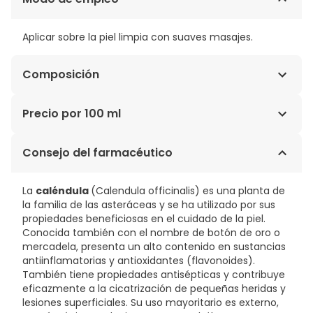
Aplicar sobre la piel limpia con suaves masajes.
Composición
AQUA/WATER, SIMMONDSIA CHINENSIS SEED
Precio por 100 ml
OIL/SIMMONDSIA CHINENSIS (JOJOBA) SEED OIL,
CETEARYL ALCOHOL, CAPRYLIC/CAPRIC TRIGLYCERIDE,
24,58€ / 100 ml
Consejo del farmacéutico
HELIANTHUS ANNUUS SEED OIL/ HELIANTHUS ANNUUS
(SUNFLOWER) SEED OIL, DICAPRYLYL CARBONATE,
CETEARYL GLUCOSIDE, GLYCERIN, GLYCERYL STEARATE,
La
caléndula
(Calendula officinalis) es una planta de
SODIUM STEAROYL GLUTAMATE, CALENDULA OFFICINALIS
la familia de las asteráceas y se ha utilizado por sus
FLOWER EXTRACT, ALTHAEA OFFICINALIS ROOT EXTRACT,
propiedades beneficiosas en el cuidado de la piel.
HYPERICUM PERFORATUM FLOWER/LEAF/ STEM EXTRACT,
Conocida también con el nombre de botón de oro o
ALOE BARBADENSIS GEL POWDER/ALOE BARBADENSIS LEAF
mercadela, presenta un alto contenido en sustancias
JUICE POWDER, LAVANDULA ANGUSTIFOLIA FLOWER
antiinflamatorias y antioxidantes (flavonoides).
OIL/LAVANDULA ANGUSTIFOLIA (LAVENDER) FLOWER OIL,
También tiene propiedades antisépticas y contribuye
CITRIC ACID, SODIUM DEHYDROACETATE, XANTHAN GUM,
eficazmente a la cicatrización de pequeñas heridas y
TOCOPHERYL ACETATE, POTASSIUM SORBATE, SODIUM
lesiones superficiales. Su uso mayoritario es externo,
SILICATE, BENZYL ALCOHOL, COUMARIN, LIMONENE,