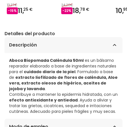
13,27€
24,20€
11,
18,
10,
25 €
78 €
9
-
15
%
-
22
%
Detalles del producto
Descripción
Aboca Biopomada Caléndula 50ml
es un bálsamo
reparador elaborado a base de ingredientes naturales
para el
cuidado diario de la piel
. Formulado a base
de
extracto liofilizado de flores de caléndula, Aloe
vera, extracto oleoso de hipérico, aceites de
jojoba y lavanda
.
Contribuye a mantener la epidermis hidratada, con un
efecto antioxidante y antiedad
. Ayuda a aliviar y
tratar las grietas, cicatrices, sequedad e irritaciones
cutáneas. Adecuado para pieles frágiles y muy secas.
Modo de empleo