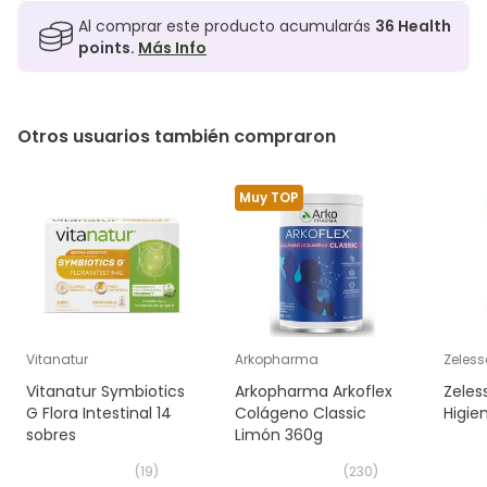
Al comprar este producto acumularás
36
Health
points.
Más Info
Otros usuarios también compraron
Muy TOP
Vitanatur
Arkopharma
Zeless
Vitanatur Symbiotics
Arkopharma Arkoflex
Zeles
G Flora Intestinal 14
Colágeno Classic
Higie
sobres
Limón 360g
(
19
)
(
230
)