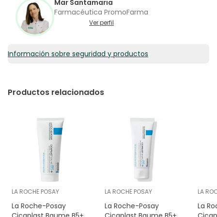
Mar Santamaria
Farmacéutica PromoFarma
Ver perfil
Información sobre seguridad y productos
Productos relacionados
LA ROCHE POSAY
LA ROCHE POSAY
LA RO
La Roche-Posay
La Roche-Posay
La Ro
Cicaplast Baume B5+
Cicaplast Baume B5+
Cicap