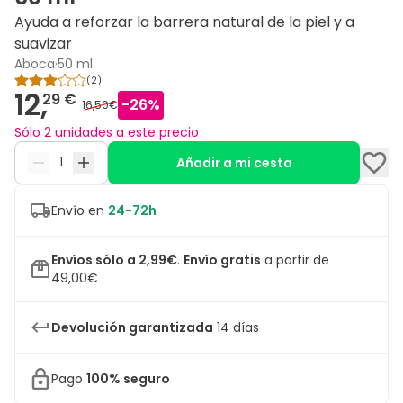
Ayuda a reforzar la barrera natural de la piel y a
suavizar
Aboca
·
50 ml
(
2
)
12,
29 €
-
26
%
16,50€
Sólo 2 unidades a este precio
Añadir a mi cesta
Envío en
24-72h
Envíos sólo a 2,99€
.
Envío gratis
a partir de
49,00€
Devolución garantizada
14 días
Pago
100% seguro