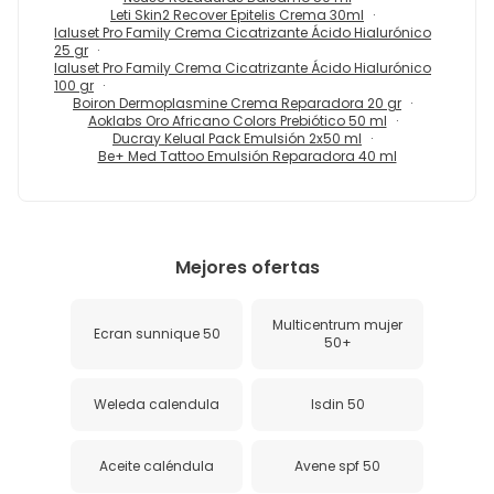
Leti Skin2 Recover Epitelis Crema 30ml
Ialuset Pro Family Crema Cicatrizante Ácido Hialurónico
25 gr
Ialuset Pro Family Crema Cicatrizante Ácido Hialurónico
100 gr
Boiron Dermoplasmine Crema Reparadora 20 gr
Aoklabs Oro Africano Colors Prebiótico 50 ml
Ducray Kelual Pack Emulsión 2x50 ml
Be+ Med Tattoo Emulsión Reparadora 40 ml
Mejores ofertas
Multicentrum mujer
Ecran sunnique 50
50+
Weleda calendula
Isdin 50
Aceite caléndula
Avene spf 50