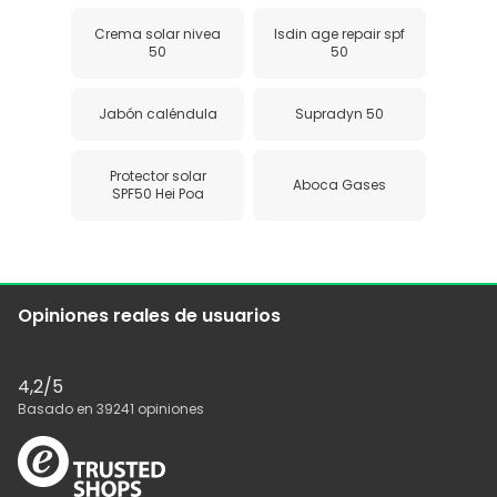
Crema solar nivea
Isdin age repair spf
50
50
Jabón caléndula
Supradyn 50
Protector solar
Aboca Gases
SPF50 Hei Poa
Opiniones reales de usuarios
4,2
/5
Basado en
39241
opiniones