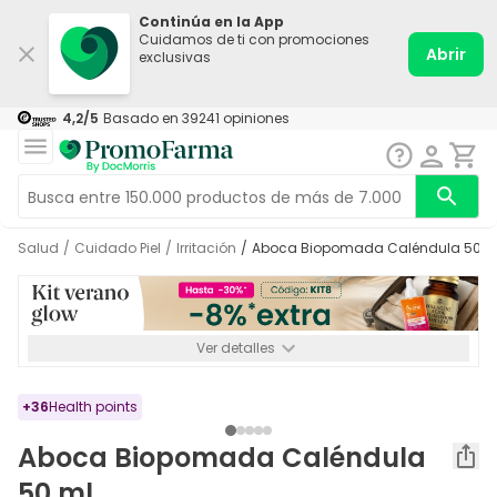
Continúa en la App
Cuidamos de ti con promociones
Abrir
exclusivas
4,2
/5
Basado en
39241
opiniones
Salud
/
Cuidado Piel
/
Irritación
/
Aboca Biopomada Caléndula 50 m
Ver detalles
*-8% a partir de 72€ hasta el 16/08/2026. Se excluyen
Medicamentos y Leches infantiles de 0-6 meses o especiales. No
acumulable.
+
36
Health points
Aboca Biopomada Caléndula
50 ml