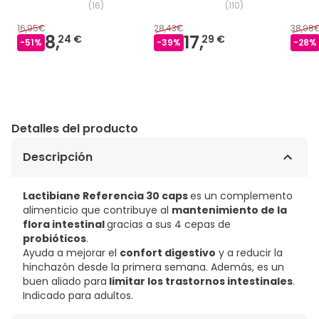
(
16
)
(
110
)
16,95€
28,43€
38,98
8,
17,
24 €
29 €
-
51
%
-
39
%
-
28
%
Detalles del producto
Descripción
Lactibiane Referencia 30 caps
es un complemento
alimenticio que contribuye al
mantenimiento de la
flora intestinal
gracias a sus 4 cepas de
probióticos
.
Ayuda a mejorar el
confort digestivo
y a reducir la
hinchazón desde la primera semana. Además, es un
buen aliado para
limitar los trastornos intestinales
.
Indicado para adultos.