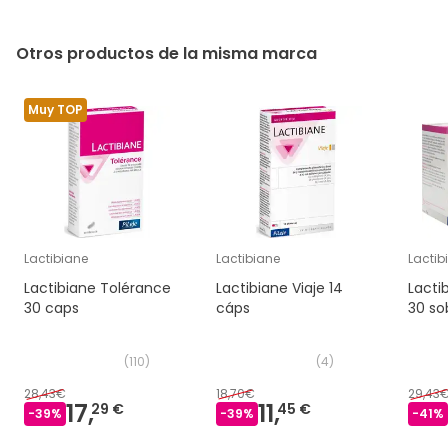
Otros productos de la misma marca
Muy TOP
Lactibiane
Lactibiane
Lactib
Lactibiane Tolérance
Lactibiane Viaje 14
Lacti
30 caps
cáps
30 so
(
110
)
(
4
)
28,43€
18,70€
29,43
17,
11,
29 €
45 €
-
39
%
-
39
%
-
41
%