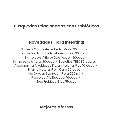
Busquedas relacionadas con Probióticos
Novedades
Flora Intestinal
Solaray Complete Probiotic Mood 30 vcaps
Equisalud Microbiota Akkermansia 30 caps
Symbiosys Alflorex Dual Action 30caps
Symbiosys Alflorex 30caps
Eubiotics TRIO 30 sobres
Arkopharma Arkobiotics Flora Intestinal Plus 10 caps
Prisma Natural Flor i Carb 60 caps
KeyOxygen Stomach Flora 250 ml
Probiolog Atb Duoactif 10caps
Neo Probiotic Sibo 15caps
Mejores ofertas