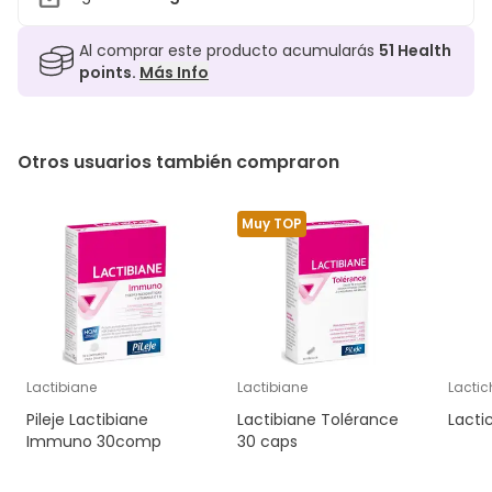
Al comprar este producto acumularás
51
Health
points.
Más Info
Otros usuarios también compraron
Muy TOP
Lactibiane
Lactibiane
Lacti
Pileje Lactibiane
Lactibiane Tolérance
Lacti
Immuno 30comp
30 caps