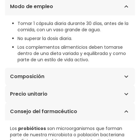
Modo de empleo
Tomar 1 cápsula diaria durante 30 días, antes de la
comida, con un vaso grande de agua.
No superar la dosis diaria.
Los complementos alimenticios deben tomarse
dentro de una dieta variada y equilibrada y como
parte de un estilo de vida activo.
Composición
Almidón de maíz, cápsula de origen vegetal,
Precio unitario
fermentos lácticos, antiaglomerante: sales
magnésicas de ácidos grasos.
0,57€ / Cápsulas
Consejo del farmacéutico
Los
probióticos
son microorganismos que forman
parte de nuestra microbiota o población bacteriana