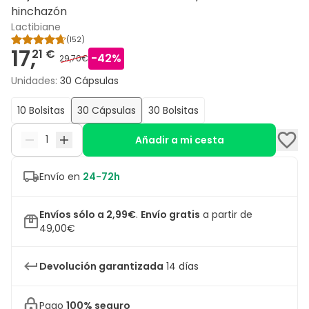
hinchazón
Lactibiane
(
152
)
17,
21 €
-
42
%
29,70€
Unidades
:
30 Cápsulas
10 Bolsitas
30 Cápsulas
30 Bolsitas
Añadir a mi cesta
Envío en
24-72h
Envíos sólo a 2,99€
.
Envío gratis
a partir de
49,00€
Devolución garantizada
14 días
Pago
100% seguro