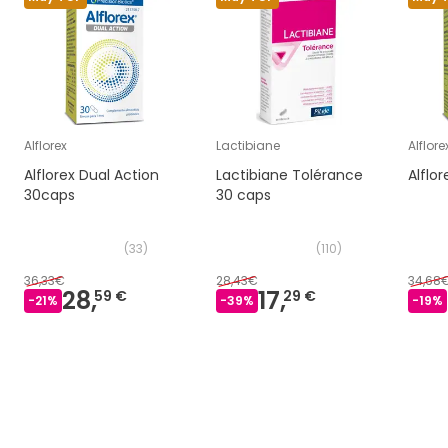
Alflorex
Lactibiane
Alflore
Alflorex Dual Action
Lactibiane Tolérance
Alflo
30caps
30 caps
(
33
)
(
110
)
36,33€
28,43€
34,68
28,
17,
59 €
29 €
-
21
%
-
39
%
-
19
%