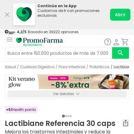
Continúa en la App
Cuidamos de ti con promociones
Abrir
exclusivas
4,2
/5
Basado en
39222
opiniones
Salud
/
Cuidado Digestivo
/
Flora Intestinal
/
Probióticos
/
Lactibiane
Ver detalles
*-8% a partir de 72€ hasta el 16/08/2026. Se excluyen
Medicamentos y Leches infantiles de 0-6 meses o especiales. No
acumulable.
+
51
Health points
Lactibiane Referencia 30 caps
Mejora los trastornos intestinales y reduce la