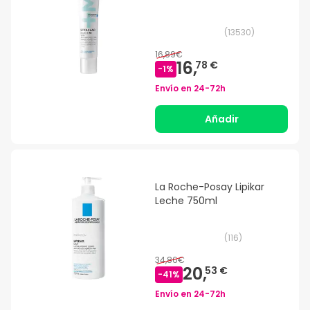
(
13530
)
16,89€
16,
78 €
-
1
%
Envío en
24-72h
Añadir
La Roche-Posay Lipikar
Leche 750ml
(
116
)
34,86€
20,
53 €
-
41
%
Envío en
24-72h