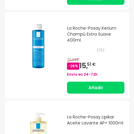
La Roche-Posay Kerium
Champú Extra Suave
400ml
(
75
)
20,92€
15,
51 €
-
26
%
Envío en
24-72h
Añadir
La Roche-Posay Lipikar
Aceite Lavante AP+ 1000ml