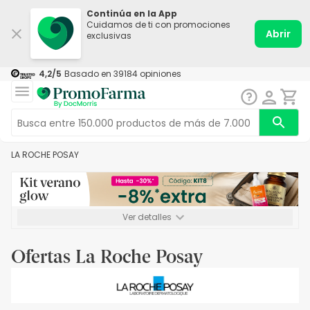
Continúa en la App
Cuidamos de ti con promociones
Abrir
exclusivas
4,2
/5
Basado en
39184
opiniones
LA ROCHE POSAY
Ver detalles
*-8% a partir de 72€ hasta el 16/08/2026. Se excluyen
Medicamentos y Leches infantiles de 0-6 meses o especiales. No
Ofertas La Roche Posay
acumulable.