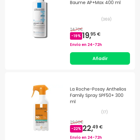
Baume AP+Max 400 ml
(
369
)
24,70€
19,
95 €
-
19
%
Envío en
24-72h
Añadir
La Roche-Posay Anthelios
Family Spray SPF50+ 300
ml
(
17
)
29,00€
22,
49 €
-
22
%
Envío en
24-72h