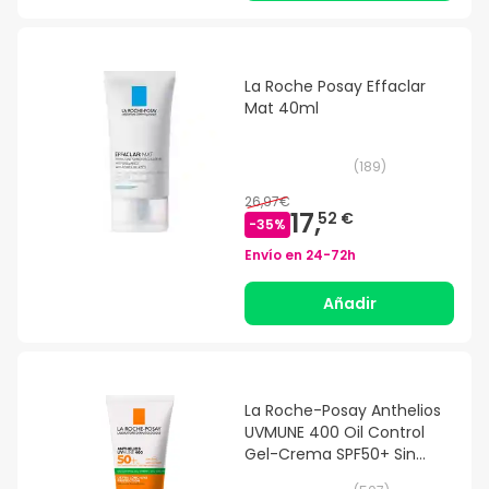
La Roche Posay Effaclar
Mat 40ml
(
189
)
26,97€
17,
52 €
-
35
%
Envío en
24-72h
Añadir
La Roche-Posay Anthelios
UVMUNE 400 Oil Control
Gel-Crema SPF50+ Sin
Perfume 50ml