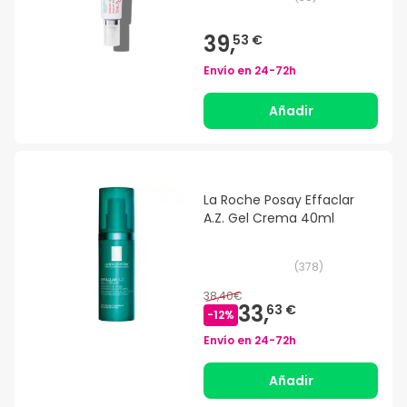
39,
53 €
Envío en
24-72h
Añadir
La Roche Posay Effaclar
A.Z. Gel Crema 40ml
(
378
)
38,40€
33,
63 €
-
12
%
Envío en
24-72h
Añadir