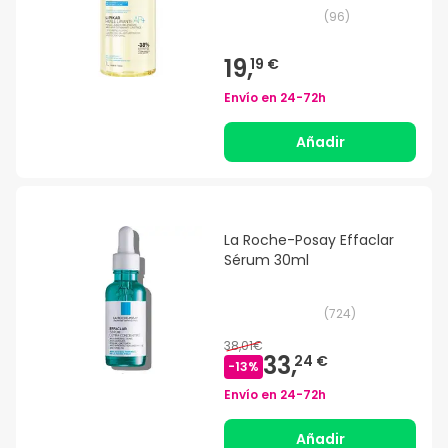
(
96
)
19,
19 €
Envío en
24-72h
Añadir
La Roche-Posay Effaclar
Sérum 30ml
(
724
)
38,01€
33,
24 €
-
13
%
Envío en
24-72h
Añadir