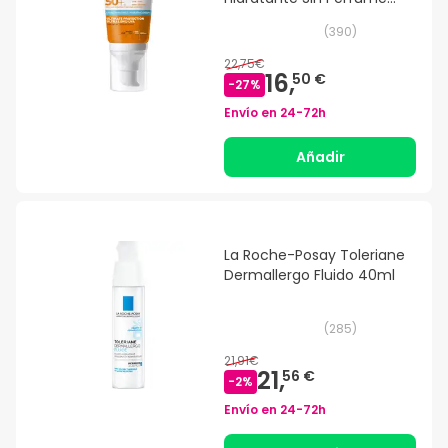
SPF50+ 50ml
(
390
)
22,75€
16,
50 €
-
27
%
Envío en
24-72h
Añadir
La Roche-Posay Toleriane
Dermallergo Fluido 40ml
(
285
)
21,91€
21,
56 €
-
2
%
Envío en
24-72h