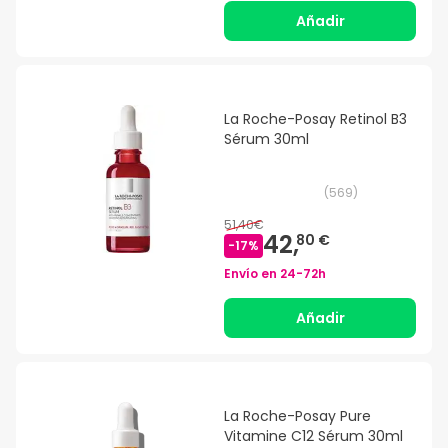
Añadir
La Roche-Posay Retinol B3
Sérum 30ml
(
569
)
51,40€
42,
80 €
-
17
%
Envío en
24-72h
Añadir
La Roche-Posay Pure
Vitamine C12 Sérum 30ml