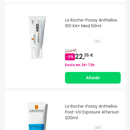
La Roche-Posay Anthelios
100 KA+ Med 50ml
(
15
)
23,07€
22,
35 €
-
3
%
Envío en
24-72h
Añadir
La Roche-Posay Anthelios
Post-UV Exposure Aftersun
200ml
(
26
)