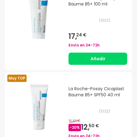
Baume B5+ 100 ml
(
1022
)
17,
24 €
Envío en
24-72h
Añadir
Muy TOP
La Roche-Posay Cicaplast
Baume B5+ SPF50 40 ml
(
1022
)
15,55€
12,
50 €
-
20
%
Envío en
24-72h