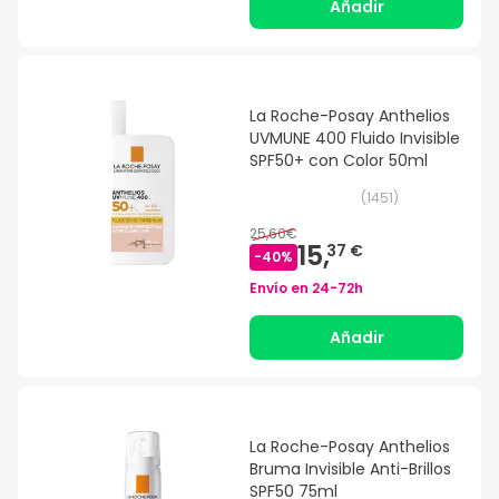
Añadir
La Roche-Posay Anthelios
UVMUNE 400 Fluido Invisible
SPF50+ con Color 50ml
(
1451
)
25,60€
15,
37 €
-
40
%
Envío en
24-72h
Añadir
La Roche-Posay Anthelios
Bruma Invisible Anti-Brillos
SPF50 75ml