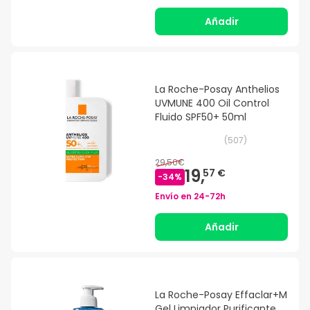
Añadir
La Roche-Posay Anthelios
UVMUNE 400 Oil Control
Fluido SPF50+ 50ml
(
507
)
29,50€
19,
57 €
-
34
%
Envío en
24-72h
Añadir
La Roche-Posay Effaclar+M
Gel Limpiador Purificante