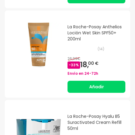
La Roche-Posay Anthelios
Loción Wet Skin SPF50+
200ml
(
14
)
26,99€
18,
00 €
-
33
%
Envío en
24-72h
Añadir
La Roche-Posay Hyalu B5
Suractivated Cream Refill
50ml