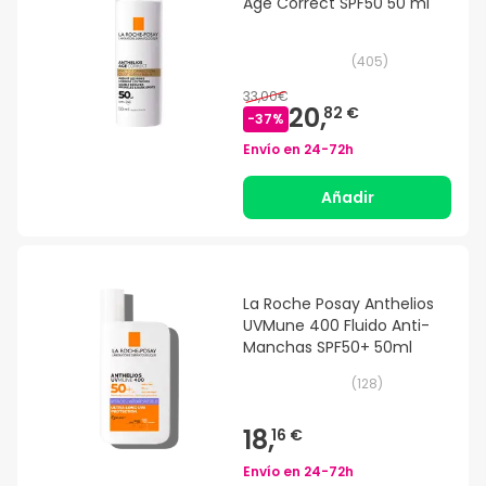
Age Correct SPF50 50 ml
(
405
)
33,00€
20,
82 €
-
37
%
Envío en
24-72h
Añadir
La Roche Posay Anthelios
UVMune 400 Fluido Anti-
Manchas SPF50+ 50ml
(
128
)
18,
16 €
Envío en
24-72h