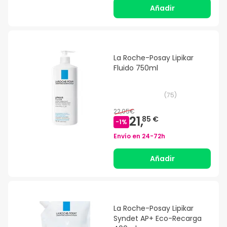
Añadir
La Roche-Posay Lipikar
Fluido 750ml
(
75
)
22,05€
21,
85 €
-
1
%
Envío en
24-72h
Añadir
La Roche-Posay Lipikar
Syndet AP+ Eco-Recarga