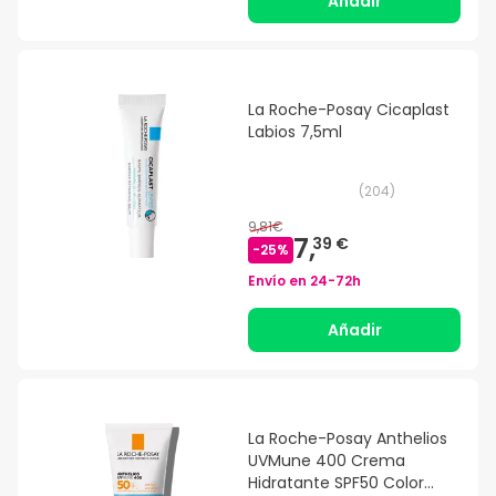
Añadir
La Roche-Posay Cicaplast
Labios 7,5ml
(
204
)
9,81€
7,
39 €
-
25
%
Envío en
24-72h
Añadir
La Roche-Posay Anthelios
UVMune 400 Crema
Hidratante SPF50 Color