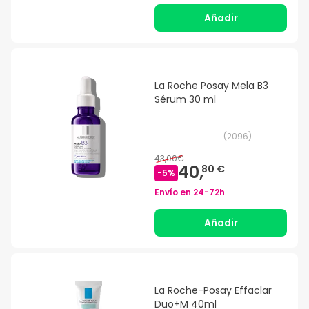
Añadir
La Roche Posay Mela B3
Sérum 30 ml
(
2096
)
43,00€
40,
80 €
-
5
%
Envío en
24-72h
Añadir
La Roche-Posay Effaclar
Duo+M 40ml