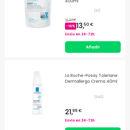
400ml
(
61
)
16,00€
13,
50 €
-
16
%
Envío en
24-72h
Añadir
La Roche-Posay Toleriane
Dermallergo Crema 40ml
(
543
)
21,
99 €
Envío en
24-72h