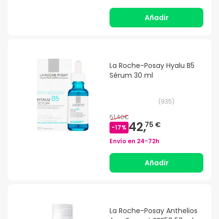
Añadir
La Roche-Posay Hyalu B5
Sérum 30 ml
(
935
)
51,40€
42,
75 €
-
17
%
Envío en
24-72h
Añadir
La Roche-Posay Anthelios