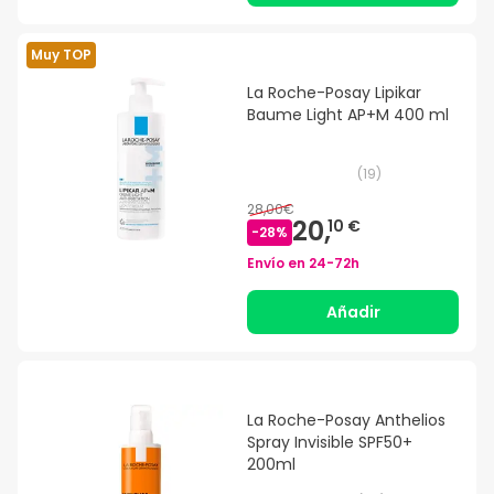
Muy TOP
La Roche-Posay Lipikar
Baume Light AP+M 400 ml
(
19
)
28,00€
20,
10 €
-
28
%
Envío en
24-72h
Añadir
La Roche-Posay Anthelios
Spray Invisible SPF50+
200ml