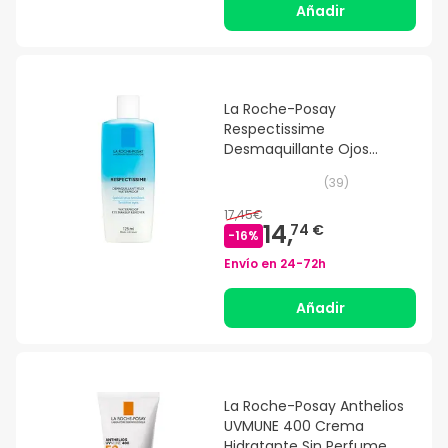
Añadir
La Roche-Posay
Respectissime
Desmaquillante Ojos
Waterproof 125ml
(
39
)
17,45€
14,
74 €
-
16
%
Envío en
24-72h
Añadir
La Roche-Posay Anthelios
UVMUNE 400 Crema
Hidratante Sin Perfume