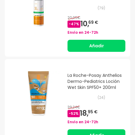
(
79
)
20,05€
10,
69 €
-
47
%
Envío en
24-72h
Añadir
La Roche-Posay Anthelios
Dermo-Pediatrics Loción
Wet Skin SPF50+ 200ml
(
24
)
39,24€
18,
95 €
-
52
%
Envío en
24-72h