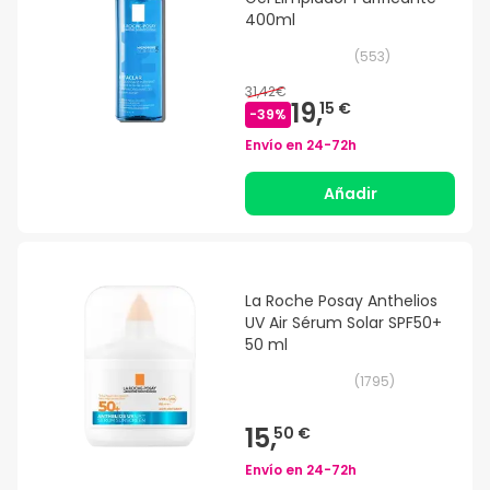
400ml
(
553
)
31,42€
19,
15 €
-
39
%
Envío en
24-72h
Añadir
La Roche Posay Anthelios
UV Air Sérum Solar SPF50+
50 ml
(
1795
)
15,
50 €
Envío en
24-72h