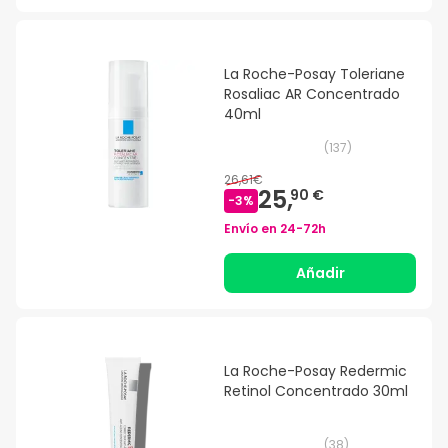
La Roche-Posay Toleriane
Rosaliac AR Concentrado
40ml
(
137
)
26,61€
25,
90 €
-
3
%
Envío en
24-72h
Añadir
La Roche-Posay Redermic
Retinol Concentrado 30ml
(
38
)