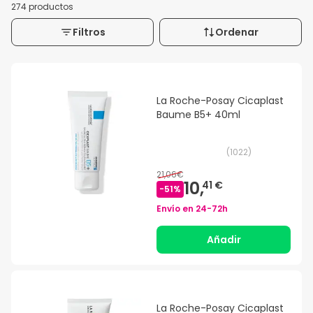
274 productos
Filtros
Ordenar
La Roche-Posay Cicaplast
Baume B5+ 40ml
(
1022
)
21,06€
10,
41 €
-
51
%
Envío en
24-72h
Añadir
La Roche-Posay Cicaplast