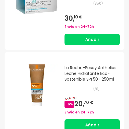
(
350
)
30,
10 €
Envío en
24-72h
Añadir
La Roche-Posay Anthelios
Leche Hidratante Eco-
Sostenible SPF50+ 250ml
(
81
)
22,00€
20,
70 €
-
6
%
Envío en
24-72h
Añadir