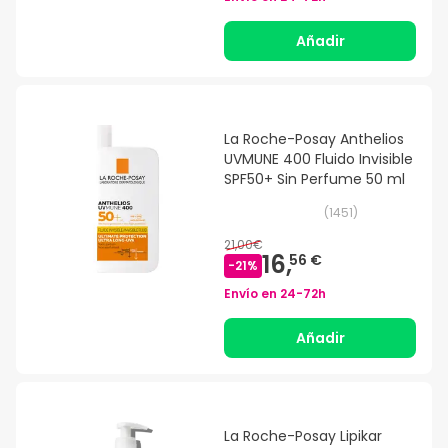
Añadir
La Roche-Posay Anthelios
UVMUNE 400 Fluido Invisible
SPF50+ Sin Perfume 50 ml
(
1451
)
21,00€
16,
56 €
-
21
%
Envío en
24-72h
Añadir
La Roche-Posay Lipikar