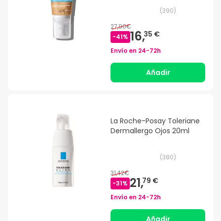
50ml
(
390
)
27,90€
16,
35 €
-
41
%
Envío en
24-72h
Añadir
La Roche-Posay Toleriane
Dermallergo Ojos 20ml
(
380
)
31,42€
21,
79 €
-
31
%
Envío en
24-72h
Añadir