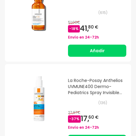
(
615
)
51,00€
41,
80 €
-
18
%
Envío en
24-72h
Añadir
La Roche-Posay Anthelios
UVMUNE400 Dermo-
Pediatrics Spray Invisible
SPF50+ 200ml
(
136
)
27,97€
17,
60 €
-
37
%
Envío en
24-72h