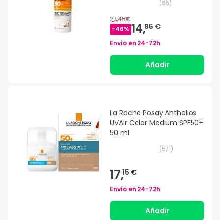
(
86
)
27,45€
14,
85 €
-
46
%
Envío en
24-72h
Añadir
La Roche Posay Anthelios
UVAir Color Medium SPF50+
50 ml
(
571
)
17,
15 €
Envío en
24-72h
Añadir