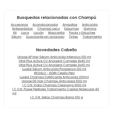
Busquedas relacionadas con Champú
Accesorios
Acondicionador
Ampollas
Anticaída
Antiparásitos
Champú seco
Espumas
Gomina
Kit
Laca
Loción
Mascarilla
Packs y Estuches
Sérum
Suavizante sin aclarado
Tintes
Tratamiento
Novedades
Cabello
Uriage AP Hair Sérum Anticaída Intensivo 100 ml
Vital Plus Active CU Anagenil Complex 9x40 ml
Vital Plus Active CU Anagenil Complex 3x40 ml
Luxéol Sérum Anticaída Progresiva 100 ml
REGALO - ISDIN Cepillo Pelo
Luxéol Champú Fortificante Anticaída 200ml
Uriage DS Hair Champú Anticaspa 500 ml
I.C.O.N. India Champú Cleansing 1000 ml
I.C.O.N. Power Peptides Tratamiento Capilar Molecular 40
ml
I.C.O.N. Detox Champú Barra 100 g