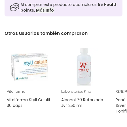
Al comprar este producto acumularás
55
Health
points.
Más Info
Otros usuarios también compraron
Vitalfarma
Laboratorios Pino
RENE 
Vitalfarma Styll Celulit
Alcohol 70 Reforzado
René 
30 caps
Jvf 250 ml
Silve
Tonif