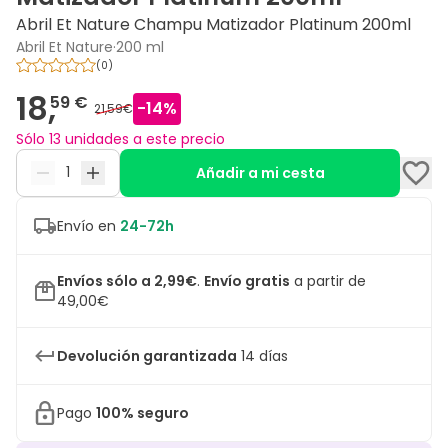
Abril Et Nature Champu Matizador Platinum 200ml
Abril Et Nature
·
200 ml
(
0
)
18,
59 €
-
14
%
21,59€
Sólo 13 unidades a este precio
Añadir a mi cesta
Envío en
24-72h
Envíos sólo a 2,99€
.
Envío gratis
a partir de
49,00€
Devolución garantizada
14 días
Pago
100% seguro