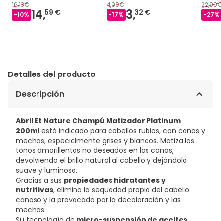
16,13€
4,00€
22,90
14,
3,
59 €
32 €
-
10
%
-
17
%
-
27
%
Detalles del producto
Descripción
Abril Et Nature Champú Matizador Platinum
200ml
está indicado para cabellos rubios, con canas y
mechas, especialmente grises y blancos. Matiza los
tonos amarillentos no deseados en las canas,
devolviendo el brillo natural al cabello y dejándolo
suave y luminoso.
Gracias a sus
propiedades hidratantes y
nutritivas
, elimina la sequedad propia del cabello
canoso y la provocada por la decoloración y las
mechas.
Su tecnología de
micro-suspensión de aceites