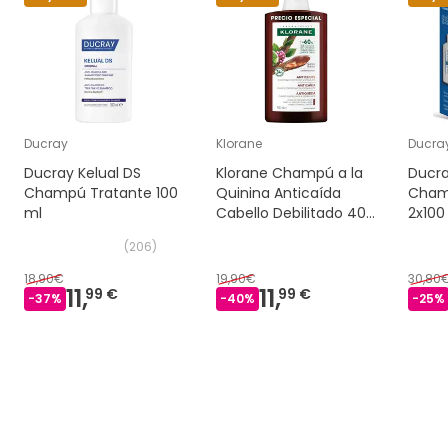
Ducray
Klorane
Ducra
Ducray Kelual DS
Klorane Champú a la
Ducra
Champú Tratante 100
Quinina Anticaída
Cham
ml
Cabello Debilitado 400
2x100
ml
(
206
)
18,90€
19,90€
30,80
11,
11,
99 €
99 €
-
37
%
-
40
%
-
25
%