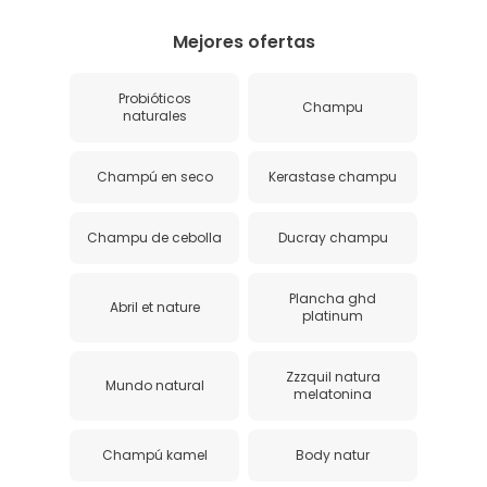
Mejores ofertas
Probióticos
Champu
naturales
Champú en seco
Kerastase champu
Champu de cebolla
Ducray champu
Plancha ghd
Abril et nature
platinum
Zzzquil natura
Mundo natural
melatonina
Champú kamel
Body natur