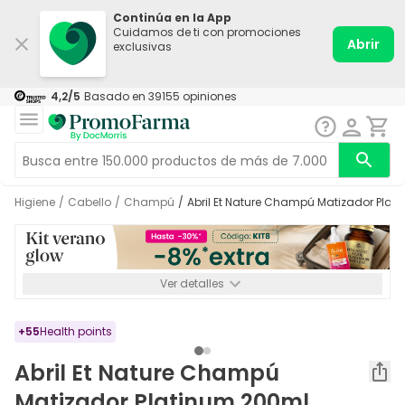
Continúa en la App
Cuidamos de ti con promociones
Abrir
exclusivas
4,2
/5
Basado en
39155
opiniones
Higiene
/
Cabello
/
Champú
/
Abril Et Nature Champú Matizador Pla
Ver detalles
*-8% a partir de 72€ hasta el 16/08/2026. Se excluyen
Medicamentos y Leches infantiles de 0-6 meses o especiales. No
acumulable.
+
55
Health points
Abril Et Nature Champú
Matizador Platinum 200ml