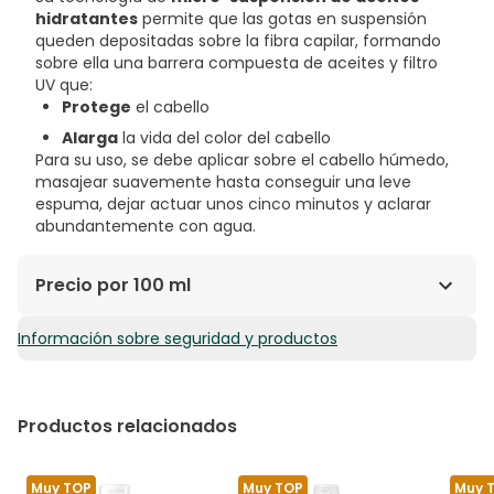
hidratantes
permite que las gotas en suspensión
queden depositadas sobre la fibra capilar, formando
sobre ella una barrera compuesta de aceites y filtro
UV que:
Protege
el cabello
Alarga
la vida del color del cabello
Para su uso, se debe aplicar sobre el cabello húmedo,
masajear suavemente hasta conseguir una leve
espuma, dejar actuar unos cinco minutos y aclarar
abundantemente con agua.
Precio por 100 ml
Información sobre seguridad y productos
9,29€ / 100 ml
Productos relacionados
Muy TOP
Muy TOP
Muy 