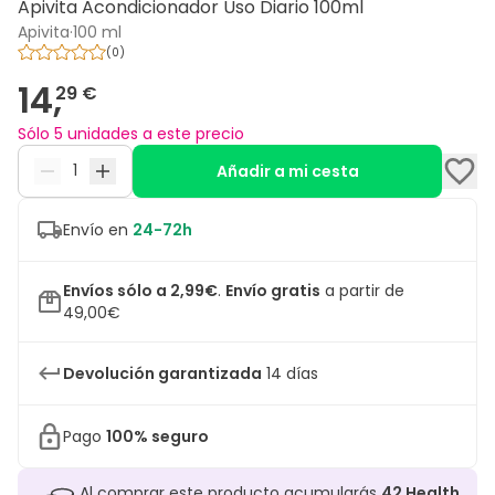
Apivita Acondicionador Uso Diario 100ml
Apivita
·
100 ml
(
0
)
14,
29 €
Sólo 5 unidades a este precio
Añadir a mi cesta
Envío en
24-72h
Envíos sólo a 2,99€
.
Envío gratis
a partir de
49,00€
Devolución garantizada
14 días
Pago
100% seguro
Al comprar este producto acumularás
42
Health