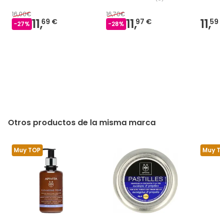
16,00€
16,70€
11,
11,
11,
69 €
97 €
59
-
27
%
-
28
%
Otros productos de la misma marca
Muy TOP
Muy 