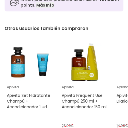
points.
Más Info
Otros usuarios también compraron
Apivita
Apivita
Apivit
Apivita Set Hidratante
Apivita Frequent Use
Apivi
Champú +
Champú 250 ml +
Diari
Acondicionador 1 ud
Acondicionador 150 ml
23,00€
14,90€