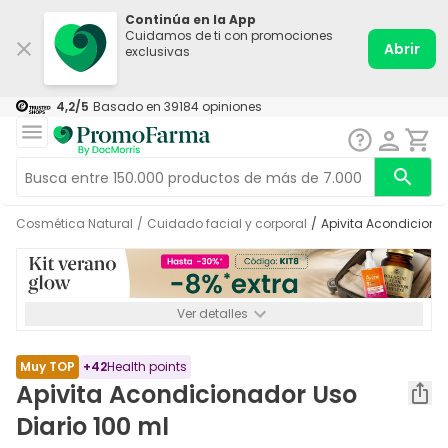
Continúa en la App
Cuidamos de ti con promociones
Abrir
exclusivas
4,2
/5
Basado en
39184
opiniones
Cosmética Natural
/
Cuidado facial y corporal
/
Apivita Acondiciona
Ver detalles
*-8% a partir de 72€ hasta el 16/08/2026. Se excluyen
Medicamentos y Leches infantiles de 0-6 meses o especiales. No
acumulable.
Muy TOP
+
42
Health points
Apivita Acondicionador Uso
Diario 100 ml