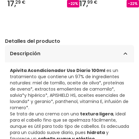
17,
17,
29 €
99 €
-
22
%
-
22
%
Detalles del producto
Descripción
Apivita Acondicionador Uso Diario 100ml
es un
tratamiento que contiene un 97% de ingredientes
naturales: miel de tomillo, aceite de oliva*, proteínas
de avena*, extractos emolientes de camomila*,
salvia*y hipérico*, APISHIELD HS, aceites esenciales de
lavanda* y geranio*, panthenol, vitamina E, infusión de
romero*.
Se trata de una crema con una
textura ligera
, ideal
para el cabello fino que se apelmaza fácilmente,
aunque es útil para todo tipo de cabellos. Es adecuada
para un cuidado suave diario, pues
hidrata
y
favorece un
cabello suave y elástico
.