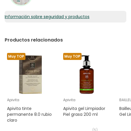
Información sobre seguridad y productos
Productos relacionados
Muy TOP
Muy TOP
Apivita
Apivita
BAILL
Apivita tinte
Apivita gel Limpiador
Baill
permanente 8.0 rubio
Piel grasa 200 ml
Gel L
claro
(
5
)