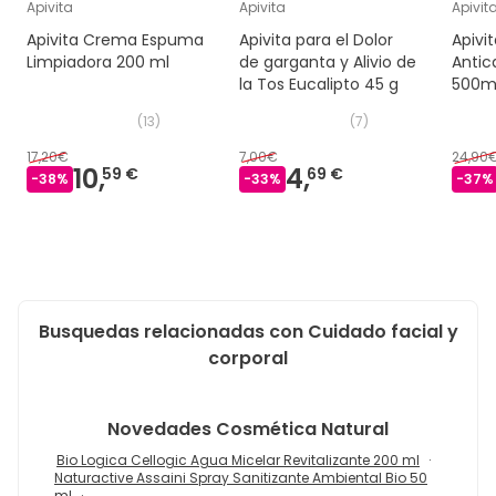
Apivita
Apivita
Apivit
Apivita Crema Espuma
Apivita para el Dolor
Apivi
Limpiadora 200 ml
de garganta y Alivio de
Antic
la Tos Eucalipto 45 g
500m
(
13
)
(
7
)
17,20€
7,00€
24,90
10,
4,
59 €
69 €
-
38
%
-
33
%
-
37
%
Busquedas relacionadas con Cuidado facial y
corporal
Novedades
Cosmética Natural
Bio Logica Cellogic Agua Micelar Revitalizante 200 ml
Naturactive Assaini Spray Sanitizante Ambiental Bio 50
ml