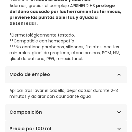
Además, gracias al complejo APISHIELD HS
protege
del daño causado por las herramientas térmicas,
previene las puntas abiertas y ayuda a
desenredar.
*Dermatológicamente testado.
**Compatible con homeopatía
***No contiene parabenos, siliconas, ftalatos, aceites
minerales, glicol de propileno, etanolaminas, PCM, NM,
glicol de butileno, PEG, fenoxietanol.
Modo de empleo
Aplicar tras lavar el cabello, dejar actuar durante 2-3
minutos y aclarar con abundante agua.
Composición
Aqua/Water/Eau**, Glycerin, Isoamyl Laurate,
Precio por 100 ml