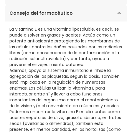
Aqua/Water/Eau, Brassicamidopropyl Dimethylamine,
C14-22 Alcohols, Cetyl Alcohol, Rosmarinus Officinalis
14,29€ / 100 ml
Consejo del farmacéutico
(Rosemary) Leaf* Extract, Hydrolyzed Hyaluronic Acid,
Aloe Barbadensis Leaf Juice Powder*, Crambe
Abyssinica Seed Oil, Olea Europaea (Olive) Fruit Oil*,
La Vitamina E es una vitamina liposoluble, es decir, se
Hydrolyzed Wheat Protein, Hydrolyzed Corn Protein,
puede disolver en grasas y aceites. Actúa como un
Hydrolyzed Soy Protein, Helianthus Annuus (Sunflower)
potente antioxidante protegiendo las membranas de
Seed Oil*, Mel/Honey/Miel, Hydroxyethylcellulose,
las células contra los daños causados por los radicales
Aspartic Acid, Tocopheryl Acetate, Polyquaternium-22,
libres (como consecuencia de la contaminación o la
C12-20 Alkyl Glucoside, Starch Hydroxypropyltrimonium
radiación solar ultravioleta) y por tanto, ayuda a
Chloride, Lactic Acid, Sodium Gluconate, Arginine,
prevenir el envejecimiento cutáneo.
Alpha-Glucan Oligosaccharide, Tocopherol,
Además, apoya al sistema inmunitario e inhibe la
Dehydroacetic Acid, Sodium Lactate, Urea, Sodium
agregación de las plaquetas, según la dosis. También
Benzoate, Benzyl Alcohol, Benzoic Acid, Sucrose,
está implicada en la regulación de numerosas
Trehalose, Glucose, Fructose, Inositol, Potassium
enzimas. Las células utilizan la Vitamina E para
Sorbate, Sodium Citrate, Parfum/Fragrance, Limonene,
interactuar entre sí y llevar a cabo funciones
Coumarin, Linalool. *Cultivo orgánico/ de la agricultura
importantes del organismo como el mantenimiento
biológica **Infusión acuosa de la hoja de Rosmarinus
de la visión y/o el movimiento en músculos y nervios.
Officinalis = Infusión de romero
Podemos encontrar la vitamina E en alimentos como
aceites vegetales de oliva, girasol o sésamo; en frutos
secos (avellanas o almendras); también está
presente, en menor cantidad, en las hortalizas (como