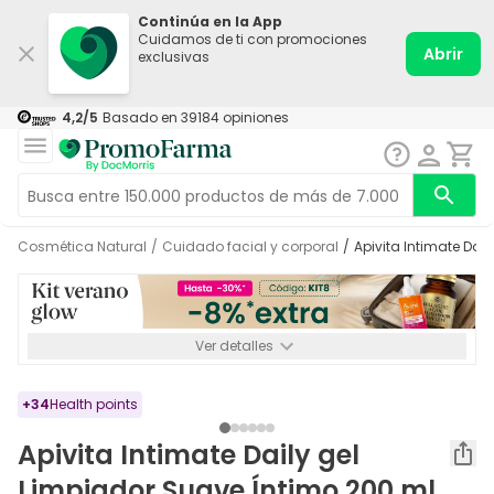
Continúa en la App
Cuidamos de ti con promociones
Abrir
exclusivas
4,2
/5
Basado en
39184
opiniones
Cosmética Natural
/
Cuidado facial y corporal
/
Apivita Intimate Da
Ver detalles
*-8% a partir de 72€ hasta el 16/08/2026. Se excluyen
Medicamentos y Leches infantiles de 0-6 meses o especiales. No
acumulable.
+
34
Health points
Apivita Intimate Daily gel
Limpiador Suave Íntimo 200 ml