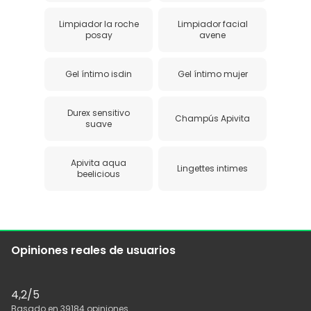
Limpiador la roche
Limpiador facial
posay
avene
Gel íntimo isdin
Gel íntimo mujer
Durex sensitivo
Champús Apivita
suave
Apivita aqua
Lingettes intimes
beelicious
Opiniones reales de usuarios
4,2
/5
Basado en
39184
opiniones