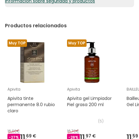
Información sobre seguridad y productos
Productos relacionados
Muy TOP
Muy TOP
Apivita
Apivita
BAILL
Apivita tinte
Apivita gel Limpiador
Baill
permanente 8.0 rubio
Piel grasa 200 ml
Gel L
claro
(
5
)
16,00€
16,70€
11,
11,
11,
69 €
97 €
59
-
27
%
-
28
%