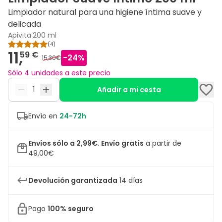
Limpiador natural para una higiene íntima suave y
delicada
Apivita
·
200 ml
(
4
)
11,
59 €
-
24
%
15,30€
Sólo 4 unidades a este precio
Añadir a mi cesta
Envío en
24-72h
Envíos sólo a 2,99€
.
Envío gratis
a partir de
49,00€
Devolución garantizada
14 días
Pago
100% seguro