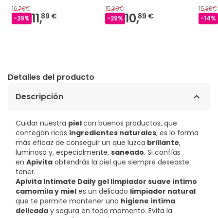
16,70€
15,30€
15,30€
11,
10,
89 €
89 €
-
29
%
-
29
%
-
14
%
Detalles del producto
Descripción
Cuidar nuestra
piel
con buenos productos, que
contegan ricos
ingredientes naturales
, es lo forma
más eficaz de conseguir un que luzca
brillante
,
luminoso y, especialmente,
saneado
. Si confías
en
Apivita
obtendrás la piel que siempre deseaste
tener.
Apivita Intimate Daily gel limpiador suave íntimo
camomila y miel
es un delicado
limpiador natural
que te permite mantener una
higiene íntima
delicada
y segura en todo momento. Evita la