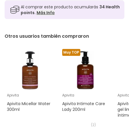
Al comprar este producto acumularás
34
Health
points.
Más Info
Otros usuarios también compraron
Muy TOP
Apivita
Apivita
Apivit
Apivita Micellar Water
Apivita Intimate Care
Apivi
300ml
Lady 200ml
gel l
íntim
300m
(
2
)