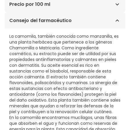
CAMOMILA, PRÓPOLIS, ALOE, ÁCIDO
Precio por 100 ml
LÁCTICO, OLIGOSACÁRIDOS
NATURALES, LIPOAMINOÁCIDO NATURAL, A-
5,79€ / 100 ml
Consejo del farmacéutico
BISABOLOL, ACEITE ESENCIAL DE LAVANDA, PH 4, INFUSIÓN
DE CAMOMILA.
La camomila, también conocida como manzanilla, es
una planta herbácea que pertenece a los géneros
Chamomilla o Matricaria. Como ingrediente
cosmético, su extracto puede ser de utilidad por sus
propiedades antiinflamatorias y calmantes en pieles
con dermatitis. Su aceite esencial es rico en
sustancias como el bisabolol, responsable de esta
acción calmante. El extracto también contiene
flavonoides, polisacáridos y cumarinas. La sinergia de
estas sustancias con efecto antibacteriano y
antioxidante (como los flavonoides) protegen la piel
del daño oxidativo. Esta planta también contiene sales
minerales que ayudan a reforzar las defensas de la
piel y contribuyen a la renovación celular cutánea.
En la camomila encontramos mucílagos, unas fibras
que absorben el agua y funcionan como reservas de
energía para la planta. Esta capacidad de absorción