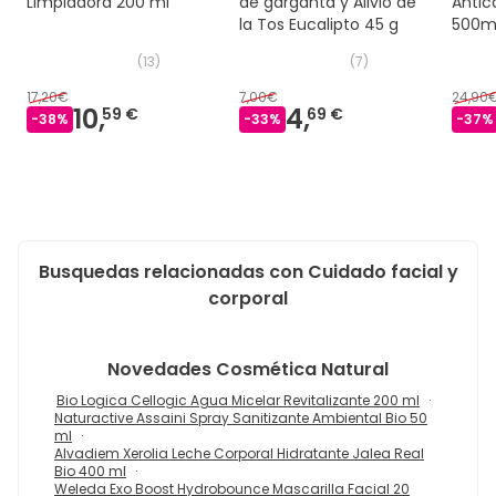
Limpiadora 200 ml
de garganta y Alivio de
Antic
la Tos Eucalipto 45 g
500m
(
13
)
(
7
)
17,20€
7,00€
24,90
10,
4,
59 €
69 €
-
38
%
-
33
%
-
37
%
Busquedas relacionadas con Cuidado facial y
corporal
Novedades
Cosmética Natural
Bio Logica Cellogic Agua Micelar Revitalizante 200 ml
Naturactive Assaini Spray Sanitizante Ambiental Bio 50
ml
Alvadiem Xerolia Leche Corporal Hidratante Jalea Real
Bio 400 ml
Weleda Exo Boost Hydrobounce Mascarilla Facial 20