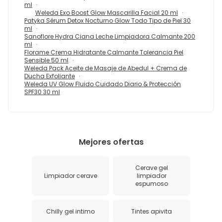
ml
Weleda Exo Boost Glow Mascarilla Facial 20 ml
Patyka Sérum Detox Nocturno Glow Todo Tipo de Piel 30
ml
Sanoflore Hydra Ciana Leche Limpiadora Calmante 200
ml
Florame Crema Hidratante Calmante Tolerancia Piel
Sensible 50 ml
Weleda Pack Aceite de Masaje de Abedul + Crema de
Ducha Exfoliante
Weleda UV Glow Fluido Cuidado Diario & Protección
SPF30 30 ml
Mejores ofertas
Cerave gel
Limpiador cerave
limpiador
espumoso
Chilly gel intimo
Tintes apivita