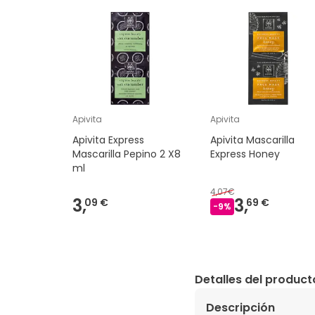
Apivita
Apivita
Apivita Express
Apivita Mascarilla
Mascarilla Pepino 2 X8
Express Honey
ml
4,07€
3,
3,
09 €
69 €
-
9
%
Detalles del product
Descripción