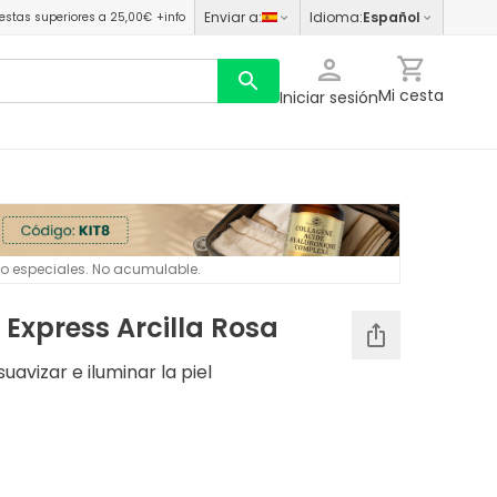
Enviar a
:
Idioma
:
Español
estas superiores a 25,00€
+info
Mi cesta
Iniciar sesión
 o especiales. No acumulable.
 Express Arcilla Rosa
uavizar e iluminar la piel