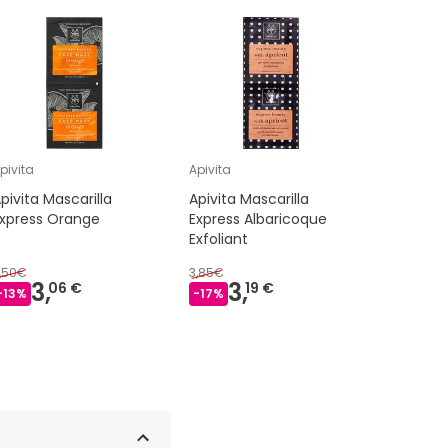
pivita
Apivita
Apivita
pivita Mascarilla
Apivita Mascarilla
Apivita M
Express Orange
Express Albaricoque
Express 
Exfoliant
,50€
3,85€
3,88€
3,
3,
3,
06 €
19 €
-
13
%
-
17
%
-
15
%