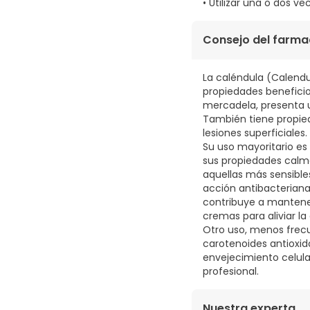
• Utilizar una o dos v
Consejo del farma
La caléndula (Calendul
propiedades beneficio
mercadela, presenta u
También tiene propied
lesiones superficiales.
Su uso mayoritario es 
sus propiedades calman
aquellas más sensible
acción antibacteriana 
contribuye a mantener
cremas para aliviar la
Otro uso, menos frec
carotenoides antioxida
envejecimiento celula
profesional.
Nuestra experta