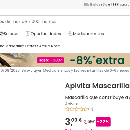
Envíos sólo a 1,99€
para c
Solares
Oportunidades
Medicamentos
vita Mascarilla Express Arcilla Rosa
l 16/08/2026. Se excluyen Medicamentos y Leches infantiles de 0-6 meses
Apivita Mascarilla
Mascarilla que contribuye a s
Apivita
(
0
)
3,
09 €
-
22
%
3,95€