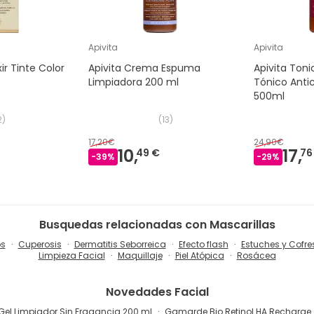
Apivita
Apivita
xir Tinte Color
Apivita Crema Espuma
Apivita Ton
Limpiadora 200 ml
Tónico Anti
500ml
2
)
(
13
)
17,20€
24,90€
10,
17,
49 €
76
-
39
%
-
29
%
Busquedas relacionadas con Mascarillas
os
Cuperosis
Dermatitis Seborreica
Efecto flash
Estuches y Cofre
Limpieza Facial
Maquillaje
Piel Atópica
Rosácea
Novedades
Facial
Gel Limpiador Sin Fragancia 200 ml
Gamarde Bio Retinol HA Recharge