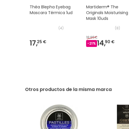
Théa Blepha Eyebag
Martiderm® The
Mascara Térmica 1ud
Originals Moisturising
Mask 10uds
(
4
)
(
8
)
18,85€
17,
14,
25 €
90 €
-
21
%
Otros productos de la misma marca