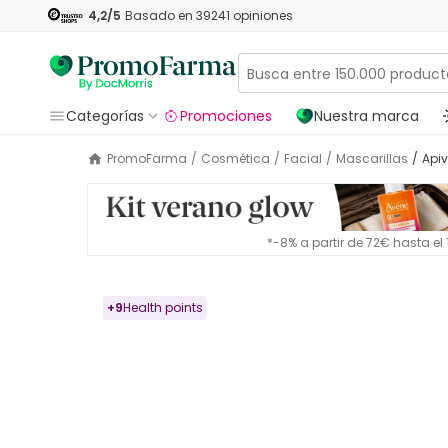
4,2
/5
Basado en
39241
opiniones
Categorías
Promociones
Nuestra marca
PromoFarma
/
Cosmética
/
Facial
/
Mascarillas
/
Api
*-8% a partir de 72€ hasta e
+
9
Health points