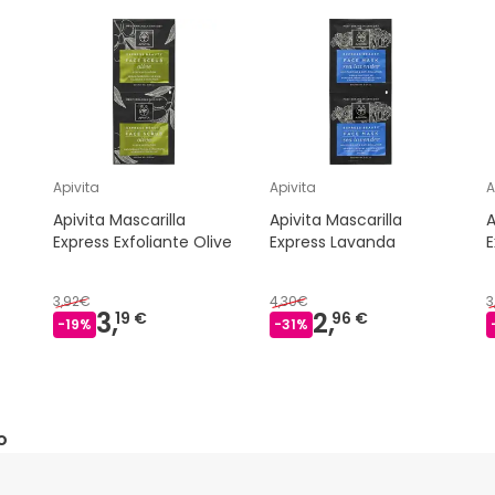
Apivita
Apivita
A
Apivita Mascarilla
Apivita Mascarilla
A
Express Exfoliante Olive
Express Lavanda
3,92€
4,30€
3
3,
2,
19 €
96 €
-
19
%
-
31
%
o