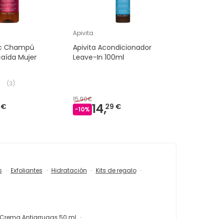
Apivita
ic Champú
Apivita Acondicionador
caída Mujer
Leave-In 100ml
(
3
)
15,90€
14,
 €
29 €
-
10
%
s
Exfoliantes
Hidratación
Kits de regalo
 Crema Antiarrugas 50 ml