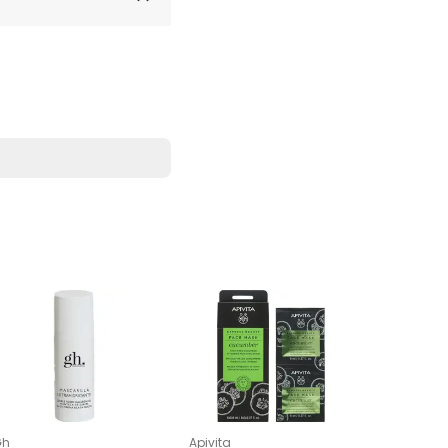
Muy TOP
Gh
Apivita
MARTIDER