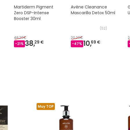
Martiderm Pigment
Avène Cleanance
G
Zero DSP-Intense
Mascarilla Detox 50ml
U
Booster 30ml
(
52
)
48,20€
20,20€
2
38,
10,
29 €
69 €
-
21
%
-
47
%
Muy TOP