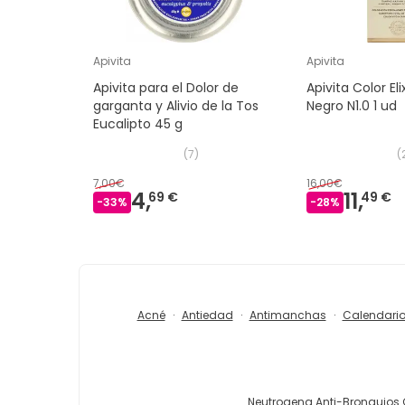
Apivita
Apivita
Apivita para el Dolor de
Apivita Color Eli
garganta y Alivio de la Tos
Negro N1.0 1 ud
Eucalipto 45 g
(
7
)
(
7,00€
16,00€
4,
11,
69 €
49 €
-
33
%
-
28
%
Acné
Antiedad
Antimanchas
Calendari
Neutrogena Anti-Bronquios 