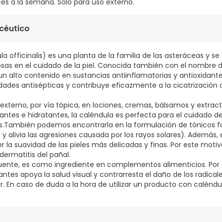
eces a la semana. Solo para uso externo.
céutico
a officinalis) es una planta de la familia de las asteráceas y se 
sas en el cuidado de la piel. Conocida también con el nombre 
n alto contenido en sustancias antiinflamatorias y antioxidante
ades antisépticas y contribuye eficazmente a la cicatrización
externo, por vía tópica, en lociones, cremas, bálsamos y extract
tes e hidratantes, la caléndula es perfecta para el cuidado de 
s.También podemos encontrarla en la formulación de tónicos fa
y alivia las agresiones causada por los rayos solares). Además,
 la suavidad de las pieles más delicadas y finas. Por este motiv
 dermatitis del pañal.
uente, es como ingrediente en complementos alimenticios. Por
ntes apoya la salud visual y contrarresta el daño de los radicales
r. En caso de duda a la hora de utilizar un producto con caléndu