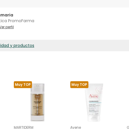
amaria
tica PromoFarma
Ver perfil
ridad y productos
Muy TOP
Muy TOP
MARTIDERM
Avene