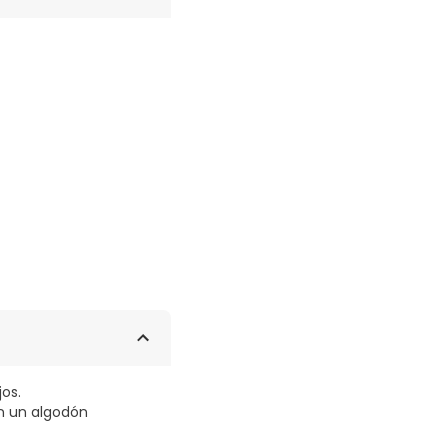
jos.
on un algodón