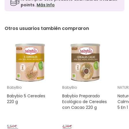
points.
Más Info
Otros usuarios también compraron
BabyBio
BabyBio
NATUR
Babybio 5 Cereales
Babybio Preparado
Natur
220 g
Ecológico de Cereales
Calma
con Cacao 220 g
5 En 1
5,50€
4,75€