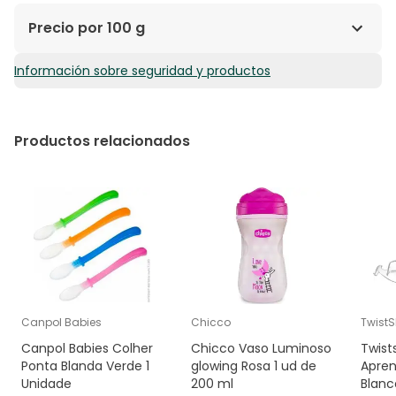
Precio por 100 g
Información sobre seguridad y productos
1,48€ / 100 g
Productos relacionados
Canpol Babies
Chicco
Twist
Canpol Babies Colher
Chicco Vaso Luminoso
Twist
Ponta Blanda Verde 1
glowing Rosa 1 ud de
Apren
Unidade
200 ml
Blanc