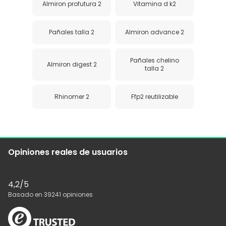
Almiron profutura 2
Vitamina d k2
Pañales talla 2
Almiron advance 2
Pañales chelino
Almiron digest 2
talla 2
Rhinomer 2
Ffp2 reutilizable
Opiniones reales de usuarios
4,2
/5
Basado en
39241
opiniones