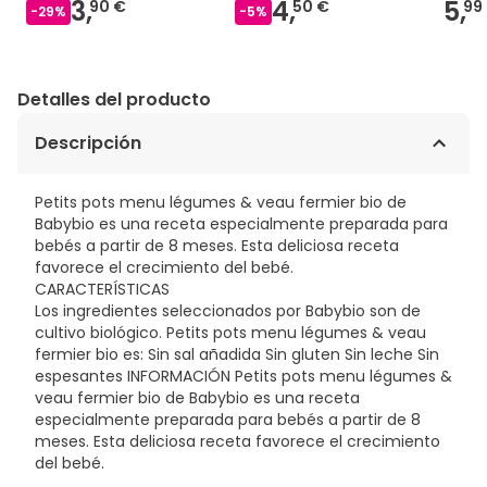
3,
4,
5,
90 €
50 €
99
-
29
%
-
5
%
Detalles del producto
Descripción
Petits pots menu légumes & veau fermier bio de
Babybio es una receta especialmente preparada para
bebés a partir de 8 meses. Esta deliciosa receta
favorece el crecimiento del bebé.
CARACTERÍSTICAS
Los ingredientes seleccionados por Babybio son de
cultivo biológico. Petits pots menu légumes & veau
fermier bio es: Sin sal añadida Sin gluten Sin leche Sin
espesantes INFORMACIÓN Petits pots menu légumes &
veau fermier bio de Babybio es una receta
especialmente preparada para bebés a partir de 8
meses. Esta deliciosa receta favorece el crecimiento
del bebé.