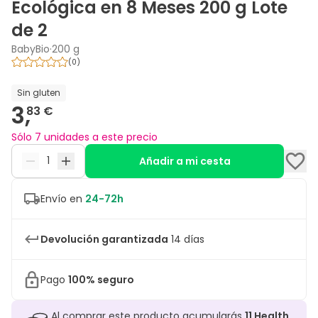
Ecológica en 8 Meses 200 g Lote
de 2
BabyBio
·
200 g
(
0
)
Sin gluten
3,
83 €
Sólo 7 unidades a este precio
Añadir a mi cesta
Envío en
24-72h
Devolución garantizada
14 días
Pago
100% seguro
Al comprar este producto acumularás
11
Health