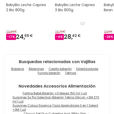
BabyBio Leche Caprea
BabyBio Leche Caprea
Babyb
2 Bio 800g
3 Bio 800g
Bean 
(
2
)
29,80€
29,70€
3,50€
24,
28,
69 €
42 €
-
17
%
-
4
%
-
26
%
Busquedas relacionadas con Vajillas
Baberos
Biberones
Cepillo biberón
Esterilizadores
Funda biberón
Tetinas
Novedades
Accesorios Alimentación
Farline Bebé Biberón +0 Meses 150 ml 1 ud
Suavinex Sx Pro Selection Biberón Tetina Silicon +3M 270
ml 1 ud
Suavinex Colour Essence Taza Aprendizaje 3 en 1 Select
+3M 1 ud
Chicco Set Duo Cubiertos Inox 18M+ Gris