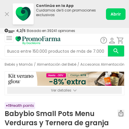
Continúa en la App
Cuidamos de ti con promociones
Abrir
exclusivas
4,2
/5
Basado en
39241
opiniones
Bebés y Mamás
/
Alimentación del Bebé
/
Accesorios Alimentación
/
Ver detalles
*-8% a partir de 72€ hasta el 16/08/2026. Se excluyen
Medicamentos y Leches infantiles de 0-6 meses o especiales. No
acumulable.
+
11
Health points
Babybio Small Pots Menu
Verduras y Ternera de granja