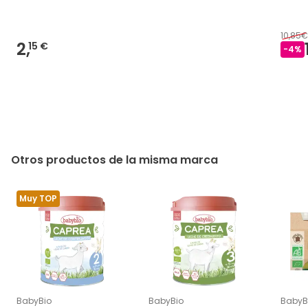
10,85€
2,
15 €
-
4
%
Otros productos de la misma marca
Muy TOP
BabyBio
BabyBio
BabyB