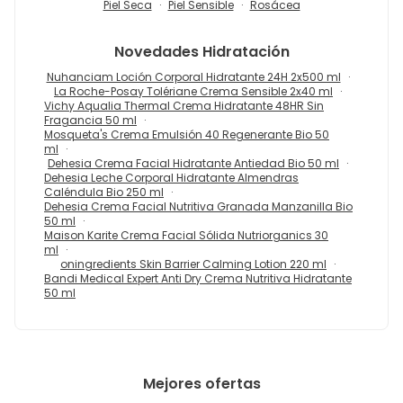
Piel Seca
Piel Sensible
Rosácea
Novedades
Hidratación
Nuhanciam Loción Corporal Hidratante 24H 2x500 ml
La Roche-Posay Tolériane Crema Sensible 2x40 ml
Vichy Aqualia Thermal Crema Hidratante 48HR Sin
Fragancia 50 ml
Mosqueta's Crema Emulsión 40 Regenerante Bio 50
ml
Dehesia Crema Facial Hidratante Antiedad Bio 50 ml
Dehesia Leche Corporal Hidratante Almendras
Caléndula Bio 250 ml
Dehesia Crema Facial Nutritiva Granada Manzanilla Bio
50 ml
Maison Karite Crema Facial Sólida Nutriorganics 30
ml
oningredients Skin Barrier Calming Lotion 220 ml
Bandi Medical Expert Anti Dry Crema Nutritiva Hidratante
50 ml
Mejores ofertas