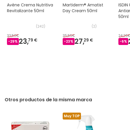
Avène Crema Nutritiva
Martiderm® Amatist
ISDIN
Revitalizante 50ml
Day Cream 50ml
Antia
50ml
(
242
)
(
2
)
33,50€
35,55€
24,26
23,
27,
79 €
29 €
-
29
%
-
23
%
-
6
%
Otros productos de la misma marca
Muy TOP