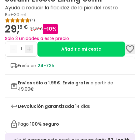
Ayuda a reducir la flacidez de la piel del rostro
Be+
·
30 ml
(
4
)
29,
15 €
-
10
%
32,28€
Sólo 3 unidades a este precio
Añadir a mi cesta
Envío en
24-72h
Envíos sólo a 1,99€
.
Envío gratis
a partir de
49,00€
Devolución garantizada
14 días
Pago
100% seguro
Al comprar este producto acumularás
87
Health