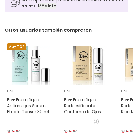
points.
Más Info
Otros usuarios también compraron
Muy TOP
Be+
Be+
Be+
Be+ Energifique
Be+ Energifique
Be+ E
Antiarrugas Serum
Redensificante
Reden
Efecto Tensor 30 ml
Contorno de Ojos
Rica N
Pieles Maduras 15ml
50ml
(
3
)
30,50€
28,60€
34,00