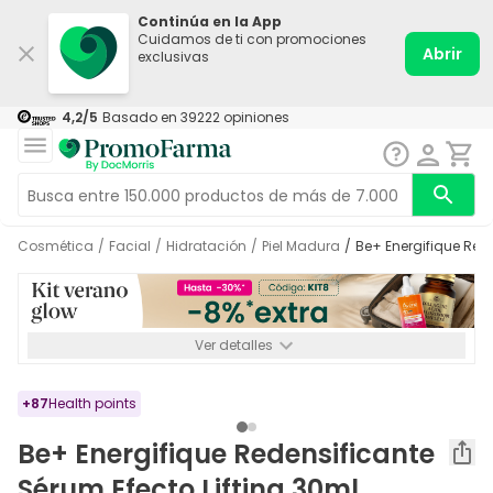
Continúa en la App
Cuidamos de ti con promociones
Abrir
exclusivas
4,2
/5
Basado en
39222
opiniones
Cosmética
/
Facial
/
Hidratación
/
Piel Madura
/
Be+ Energifique Red
Ver detalles
*-8% a partir de 72€ hasta el 16/08/2026. Se excluyen
Medicamentos y Leches infantiles de 0-6 meses o especiales. No
acumulable.
+
87
Health points
Be+ Energifique Redensificante
Sérum Efecto Lifting 30ml