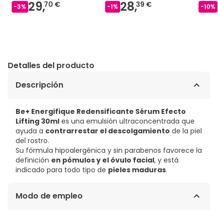
29,
28,
70 €
39 €
-
3
%
-
1
%
-
10
%
Detalles del producto
Descripción
Be+ Energifique Redensificante Sérum Efecto
Lifting 30ml
es una emulsión ultraconcentrada que
ayuda a
contrarrestar el descolgamiento
de la piel
del rostro.
Su fórmula hipoalergénica y sin parabenos favorece la
definición
en pómulos y el óvulo facial
, y está
indicado para todo tipo de
pieles maduras
.
Modo de empleo