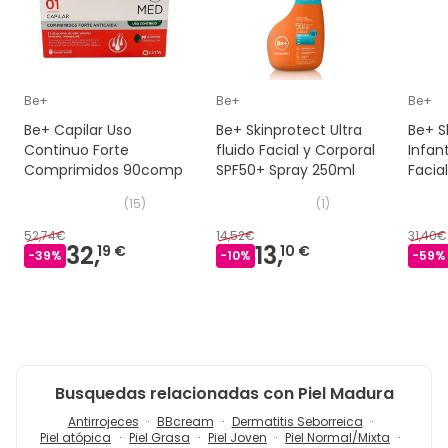
Be+
Be+
Be+
Be+ Capilar Uso
Be+ Skinprotect Ultra
Be+ S
Continuo Forte
fluido Facial y Corporal
Infant
Comprimidos 90comp
SPF50+ Spray 250ml
Facia
Spray
(
15
)
(
1
)
52,74€
14,52€
31,40€
32,
13,
19 €
10 €
-
39
%
-
10
%
-
59
%
Busquedas relacionadas con Piel Madura
Antirrojeces
BBcream
Dermatitis Seborreica
Piel atópica
Piel Grasa
Piel Joven
Piel Normal/Mixta