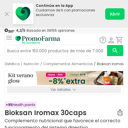
Continúa en la App
Cuidamos de ti con promociones
Abrir
exclusivas
4,2
/5
Basado en
39155
opiniones
Dietética
/
Nutrición
/
Complementos Alimenticios
/
Bioksan Iromax 
Ver detalles
*-8% a partir de 72€ hasta el 16/08/2026. Se excluyen
Medicamentos y Leches infantiles de 0-6 meses o especiales. No
acumulable.
+
95
Health points
Bioksan Iromax 30caps
Complemento nutricional que favorece el correcto
funcionamiento del sistema digestivo