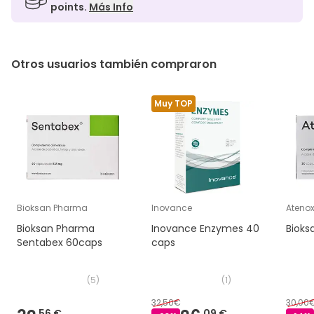
points.
Más Info
Otros usuarios también compraron
Muy TOP
Bioksan Pharma
Inovance
Ateno
Bioksan Pharma
Inovance Enzymes 40
Bioks
Sentabex 60caps
caps
(
5
)
(
1
)
32,50€
30,00
56 €
09 €