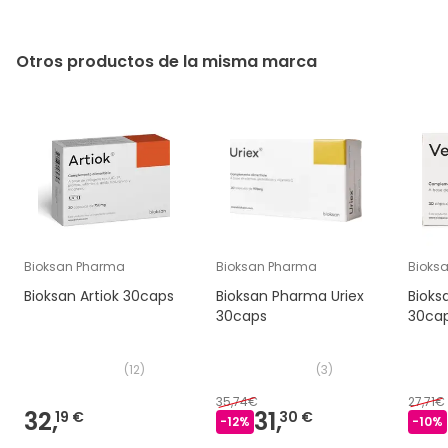
Otros productos de la misma marca
Bioksan Pharma
Bioksan Pharma
Bioks
Bioksan Artiok 30caps
Bioksan Pharma Uriex
Bioks
30caps
30ca
(
12
)
(
3
)
35,74€
27,71€
32,
31,
19 €
30 €
-
12
%
-
10
%