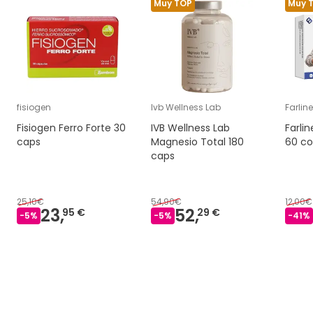
Muy TOP
Muy 
fisiogen
Ivb Wellness Lab
Farline
Fisiogen Ferro Forte 30
IVB Wellness Lab
Farli
caps
Magnesio Total 180
60 c
caps
25,10€
54,90€
12,00€
23,
52,
95 €
29 €
-
5
%
-
5
%
-
41
%