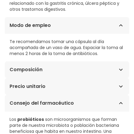
relacionado con la gastritis crónica, úlcera péptica y
otros trastornos digestivos.
Modo de empleo
Te recomendamos tomar una cápsula al día
acompañada de un vaso de agua. Espaciar la toma al
menos 2 horas de la toma de antibióticos.
Composición
- Herbagut Mezcla 400 mg - Pylopass Polvo 50 mg -
Precio unitario
Probiótico Lactosa Free 100 ml
0,90€ / Cápsulas
Consejo del farmacéutico
Los
probióticos
son microorganismos que forman
parte de nuestra microbiota o población bacteriana
beneficiosa que habita en nuestro intestino. Una