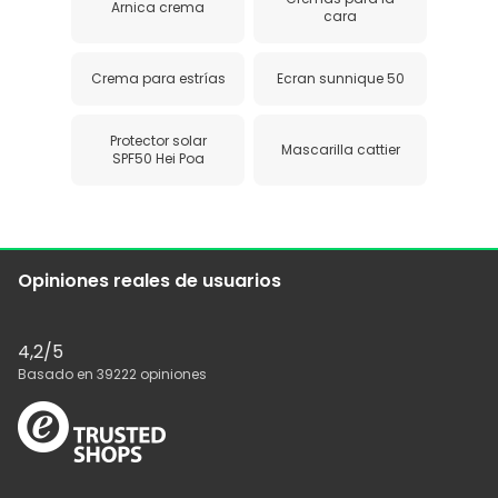
Arnica crema
cara
Crema para estrías
Ecran sunnique 50
Protector solar
Mascarilla cattier
SPF50 Hei Poa
Opiniones reales de usuarios
4,2
/5
Basado en
39222
opiniones