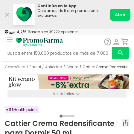
Continúa en la App
Cuidamos de ti con promociones
Abrir
exclusivas
4,2
/5
Basado en
39222
opiniones
Cosmética
/
Facial
/
Antiedad
/
Sérum
/
Cattier Crema Redensifican
Ver detalles
*-8% a partir de 72€ hasta el 16/08/2026. Se excluyen
Medicamentos y Leches infantiles de 0-6 meses o especiales. No
acumulable.
+
115
Health points
Cattier Crema Redensificante
para Dormir 50 ml