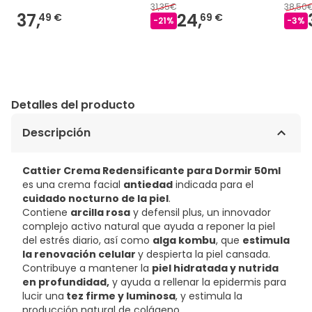
31,35€
38,50
37,
24,
49 €
69 €
-
21
%
-
3
%
Detalles del producto
Descripción
Cattier Crema Redensificante para Dormir 50ml
es una crema facial
antiedad
indicada para el
cuidado nocturno de la piel
.
Contiene
arcilla rosa
y defensil plus, un innovador
complejo activo natural que ayuda a reponer la piel
del estrés diario, así como
alga kombu
, que
estimula
la renovación celular
y despierta la piel cansada.
Contribuye a mantener la
piel hidratada y nutrida
en profundidad,
y ayuda a rellenar la epidermis para
lucir una
tez firme y luminosa
, y estimula la
producción natural de colágeno.