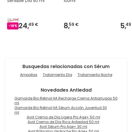
Sensible Día 50 ml
100ml
29,75€
24,
8,
5,
49 €
59 €
49
-
18
%
Busquedas relacionadas con Sérum
Ampollas
Tratamiento Día
Tratamiento Noche
Novedades
Antiedad
Gamarde Bio Retinol HA Recharge Crema Antiarrugas 50
ml
Gamarde Bio Retinol HA Sérum Acción Juventud 30
ml
Avril Crema de Día Ligera Pro Age+ 50 ml
Avril Crema de Día Rica Antiedad 50 ml
Avril Sérum Pro Age+ 30 ml
Avril Bálsamo de Noche Pro Age+ 50 ml