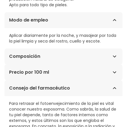
Apto para todo tipo de pieles.
Modo de empleo
Aplicar diariamente por la noche, y masajear por toda
la piel limpia y seca del rostro, cuello y escote.
Composición
PRUNUS CERASUS FRUIT WATER*, SQUALANE, GLYCERIN,
Precio por 100 ml
CAPRYLIC/CAPRIC TRIGLYCERIDE, GLYCERYL STEARATE SE,
LAURYL LAURATE, AQUA, BUTYROSPERMUM PARKII
68,42€ / 100 ml
Consejo del farmacéutico
BUTTER*, POLYGLYCERYL-3 DICITRATE/STEARATE, OLEYL
ERUCATE, BEHENYL ALCOHOL, STEARYL ALCOHOL,
PENTYLENE GLYCOL, OCTYLDODECANOL, PARFUM,
Para retrasar el fotoenvejecimiento de la piel es vital
LEONTOPODIUM ALPINUM CALLUS CULTURE EXTRACT,
conocer nuestro exposoma. Como sabrás, la salud de
CERA ALBA, SODIUM BENZOATE, GLYCERYL
tu piel depende, tanto de factores internos como
UNDECYLENATE, XANTHAN GUM, CITRIC ACID, ILLITE,
externos, y estos últimos son los que engloba el
BENZOIC ACID, TOCOPHEROL, KAOLIN, LAMINARIA
exposoma. En concreto, la exposición a la radiación y