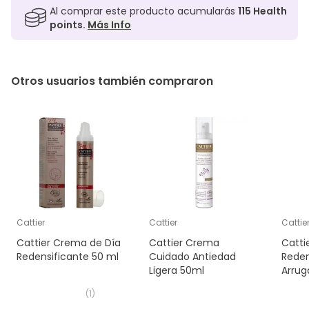
Al comprar este producto acumularás
115
Health
points.
Más Info
Otros usuarios también compraron
Cattier
Cattier
Cattie
Cattier Crema de Día
Cattier Crema
Catti
Redensificante 50 ml
Cuidado Antiedad
Reden
Ligera 50ml
Arrug
(
1
)