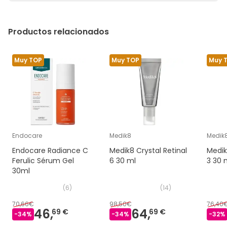
Productos relacionados
Muy TOP
Muy TOP
Muy 
Endocare
Medik8
Medik
Endocare Radiance C
Medik8 Crystal Retinal
Medik
Ferulic Sérum Gel
6 30 ml
3 30 
30ml
(
6
)
(
14
)
70,66€
98,50€
76,40
46,
64,
69 €
69 €
-
34
%
-
34
%
-
32
%