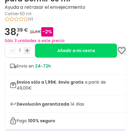
Ayuda a retrasar el envejecimiento
Cattier
·
50 ml
(
0
)
38,
39 €
-
2
%
39,15€
Sólo 3 unidades a este precio
Añadir a mi cesta
Envío en
24-72h
Envíos sólo a 1,99€
.
Envío gratis
a partir de
49,00€
Devolución garantizada
14 días
Pago
100% seguro