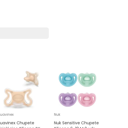
uavinex
Nuk
Philips Av
Suavinex Chupete
Nuk Sensitive Chupete
Philips 