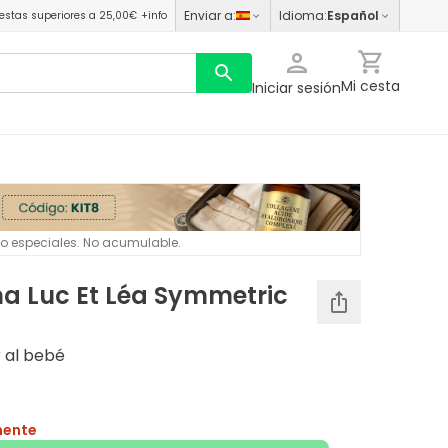
Enviar a
:
Idioma
:
Español
estas superiores a 25,00€
+info
Mi cesta
Iniciar sesión
 o especiales. No acumulable.
na Luc Et Léa Symmetric
r al bebé
mente