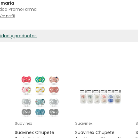
amaria
tica PromoFarma
Ver perfil
ridad y productos
Suavinex
Suavinex
S
Suavinex Chupete
Suavinex Chupete