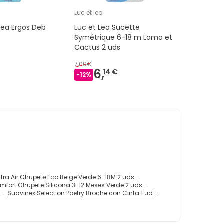
Luc et lea
Lea Ergos Deb
Luc et Lea Sucette
Symétrique 6-18 m Lama et
Cactus 2 uds
7,00€
6,
14 €
-
12
%
Ultra Air Chupete Eco Beige Verde 6-18M 2 uds
fort Chupete Silicona 3-12 Meses Verde 2 uds
Suavinex Selection Poetry Broche con Cinta 1 ud