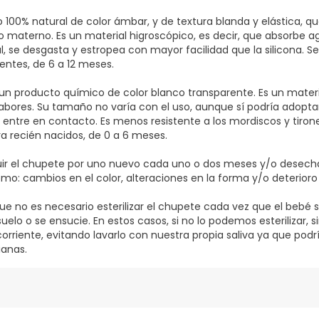
to 100% natural de color ámbar, y de textura blanda y elástica, 
 materno. Es un material higroscópico, es decir, que absorbe agu
al, se desgasta y estropea con mayor facilidad que la silicona. 
entes, de 6 a 12 meses.
 un producto químico de color blanco transparente. Es un mater
sabores. Su tamaño no varía con el uso, aunque sí podría adoptar
 entre en contacto. Es menos resistente a los mordiscos y tiron
 recién nacidos, de 0 a 6 meses.
ir el chupete por uno nuevo cada uno o dos meses y/o desecha
mo: cambios en el color, alteraciones en la forma y/o deterioro 
e no es necesario esterilizar el chupete cada vez que el bebé se
suelo o se ensucie. En estos casos, si no lo podemos esterilizar,
rriente, evitando lavarlo con nuestra propia saliva ya que pod
ianas.