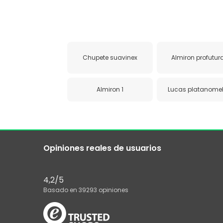
Chupete suavinex
Almiron profutura
Almiron 1
Lucas platanome
Opiniones reales de usuarios
4,2
/5
Basado en
39293
opiniones