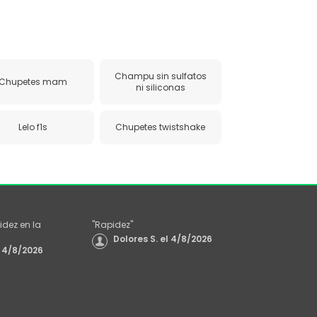
Champu sin sulfatos
Chupetes mam
ni siliconas
Lelo f1s
Chupetes twistshake
idez en la
"
Rapidez
"
Dolores S.
el
4/8/2026
4/8/2026