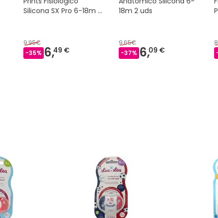
X
Prints Fisiológico
Anatómico Silicona 6-
F
Silicona SX Pro 6-18m 2
18m 2 uds
P
uds
9,95€
9,65€
8
6,
6,
49 €
09 €
-
35
%
-
37
%