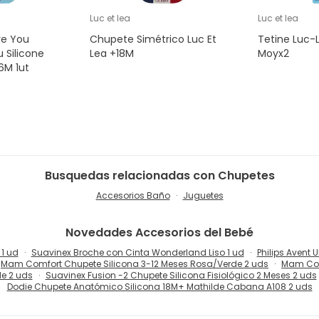
Luc et lea
Luc et lea
ve You
Chupete Simétrico Luc Et
Tetine Luc-
 Silicone
Lea +18M
Moyx2
6M 1ut
Busquedas relacionadas con Chupetes
Accesorios Baño
Juguetes
Novedades
Accesorios del Bebé
1 ud
Suavinex Broche con Cinta Wonderland Liso 1 ud
Philips Avent 
Mam Comfort Chupete Silicona 3-12 Meses Rosa/Verde 2 uds
Mam Com
e 2 uds
Suavinex Fusion -2 Chupete Silicona Fisiológico 2 Meses 2 uds
Dodie Chupete Anatómico Silicona 18M+ Mathilde Cabana A108 2 uds