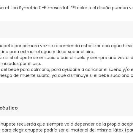
c et Lea Symetric 0-6 meses 1ut. *El color o el diseño pueden va
 chupete por primera vez se recomienda esterilizar con agua hirv
tina para extraer el agua y dejar secar al aire.
ción si el chupete se ensucia o cae al suelo y siempre una vez al 
umuladas por el uso.
a del bebé para calmarlo, para ayudarle a conciliar el sueño y/o 
 riesgo de muerte súbita, ya que disminuye si el bebé succiona c
céutico
chupete recuerda que siempre va a depender de la propia acept
 para elegir chupete podría ser el material del mismo: látex (ca