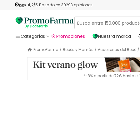
4,2
/5
Basado en
39293
opiniones
Categorías
Promociones
Nuestra marca
PromoFarma
/
Bebés y Mamás
/
Accesorios del Bebé
/
*-8% a partir de 72€ hasta e