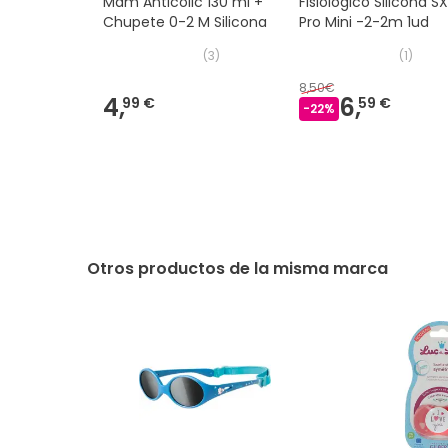
Mam Anticolic 130 ml +
Fisiológico Silicona S
Chupete 0-2 M Silicona
Pro Mini -2-2m 1ud
(
3
)
(
1
)
8,50€
4,
6,
99 €
59 €
-
22
%
Otros productos de la misma marca