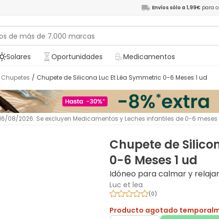
Envíos sólo a 1,99€
para c
Solares
Oportunidades
Medicamentos
Chupetes
/
Chupete de Silicona Luc Et Léa Symmetric 0-6 Meses 1 ud
l 16/08/2026. Se excluyen Medicamentos y Leches infantiles de 0-6 meses
Chupete de Silico
0-6 Meses 1 ud
Idóneo para calmar y relaja
Luc et lea
(
0
)
Producto agotado temporal