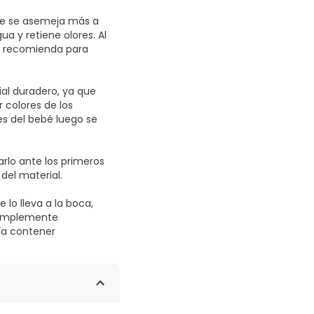
que se asemeja más a
a y retiene olores. Al
Se recomienda para
ial duradero, ya que
 colores de los
es del bebé luego se
rlo ante los primeros
del material.
 lo lleva a la boca,
 simplemente
ría contener