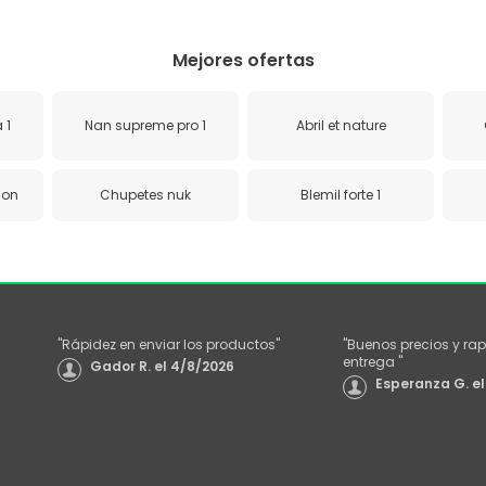
Mejores ofertas
 1
Nan supreme pro 1
Abril et nature
lon
Chupetes nuk
Blemil forte 1
"
Rápidez en enviar los productos
"
"
Buenos precios y rap
entrega
"
Gador R.
el
4/8/2026
Esperanza G.
el