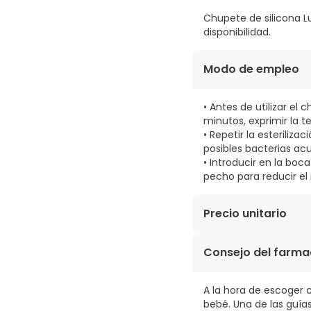
Chupete de silicona Lu
disponibilidad.
Modo de empleo
• Antes de utilizar el
minutos, exprimir la te
• Repetir la esteriliza
posibles bacterias ac
• Introducir en la boc
pecho para reducir el
Precio unitario
3,93€ / Unidades
Consejo del farma
A la hora de escoger 
bebé. Una de las guías