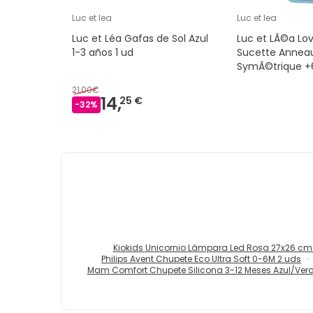
Luc et lea
Luc et lea
Luc et Léa Gafas de Sol Azul
Luc et LÃ©a Lo
1-3 años 1 ud
Sucette Anneau
SymÃ©trique +
21,00€
14,
25 €
-
32
%
Kiokids Unicornio Lámpara Led Rosa 27x26 cm 
Philips Avent Chupete Eco Ultra Soft 0-6M 2 uds
Mam Comfort Chupete Silicona 3-12 Meses Azul/Verd