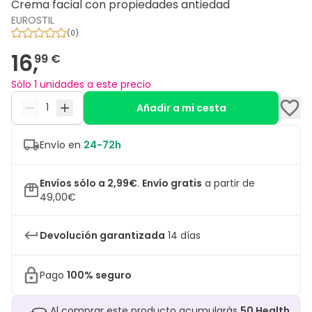
Crema facial con propiedades antiedad
EUROSTIL
(
0
)
16,
99 €
Sólo 1 unidades a este precio
Añadir a mi cesta
Envío en
24-72h
Envíos sólo a 2,99€
.
Envío gratis
a partir de
49,00€
Devolución garantizada
14 días
Pago
100% seguro
Al comprar este producto acumularás
50
Health