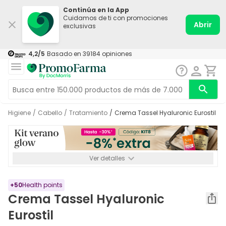
Continúa en la App
Cuidamos de ti con promociones
Abrir
exclusivas
4,2
/5
Basado en
39184
opiniones
Higiene
/
Cabello
/
Tratamiento
/
Crema Tassel Hyaluronic Eurostil
Ver detalles
*-8% a partir de 72€ hasta el 16/08/2026. Se excluyen
Medicamentos y Leches infantiles de 0-6 meses o especiales. No
acumulable.
+
50
Health points
Crema Tassel Hyaluronic
Eurostil