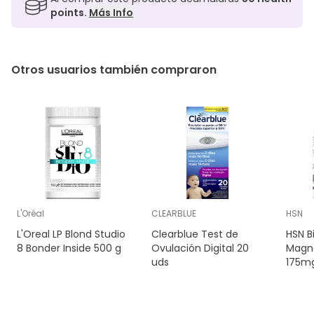
points.
Más Info
Otros usuarios también compraron
L'Oréal
CLEARBLUE
HSN
L'Oreal LP Blond Studio
Clearblue Test de
HSN B
8 Bonder Inside 500 g
Ovulación Digital 20
Magn
uds
175mg