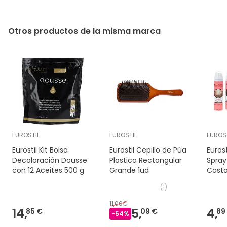
Otros productos de la misma marca
EUROSTIL
EUROSTIL
EUROS
Eurostil Kit Bolsa
Eurostil Cepillo de Púa
Euros
Decoloración Dousse
Plastica Rectangular
Spray
con 12 Aceites 500 g
Grande 1ud
Casta
(
1
)
11,00€
14,
5,
4,
85 €
09 €
89
-
54
%