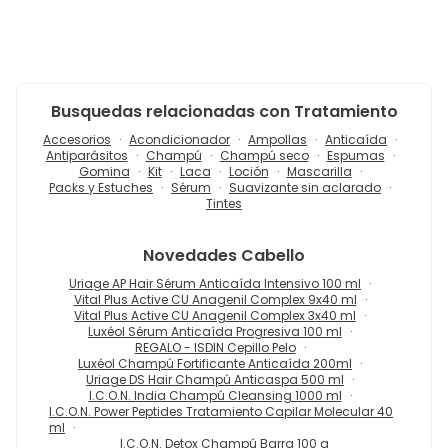
Busquedas relacionadas con Tratamiento
Accesorios
Acondicionador
Ampollas
Anticaída
Antiparásitos
Champú
Champú seco
Espumas
Gomina
Kit
Laca
Loción
Mascarilla
Packs y Estuches
Sérum
Suavizante sin aclarado
Tintes
Novedades
Cabello
Uriage AP Hair Sérum Anticaída Intensivo 100 ml
Vital Plus Active CU Anagenil Complex 9x40 ml
Vital Plus Active CU Anagenil Complex 3x40 ml
Luxéol Sérum Anticaída Progresiva 100 ml
REGALO - ISDIN Cepillo Pelo
Luxéol Champú Fortificante Anticaída 200ml
Uriage DS Hair Champú Anticaspa 500 ml
I.C.O.N. India Champú Cleansing 1000 ml
I.C.O.N. Power Peptides Tratamiento Capilar Molecular 40
ml
I.C.O.N. Detox Champú Barra 100 g