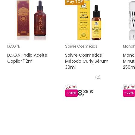
Muy TOP
I.C.O.N.
Soivre Cosmetics
Monch
I.C.O.N. India Aceite
Soivre Cosmetics
Monc
Capilar 112ml
Método Curly Sérum
Minu
30ml
250m
(
2
)
12,00€
35,00
8,
39 €
-
30
%
-
22
%