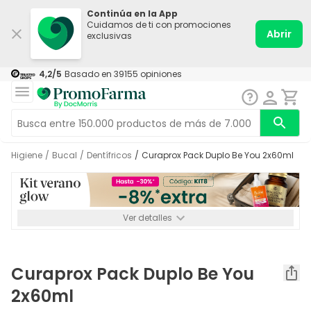
Continúa en la App
Cuidamos de ti con promociones
Abrir
exclusivas
4,2
/5
Basado en
39155
opiniones
Higiene
/
Bucal
/
Dentífricos
/
Curaprox Pack Duplo Be You 2x60ml
Ver detalles
*-8% a partir de 72€ hasta el 16/08/2026. Se excluyen
Medicamentos y Leches infantiles de 0-6 meses o especiales. No
acumulable.
Curaprox Pack Duplo Be You
2x60ml