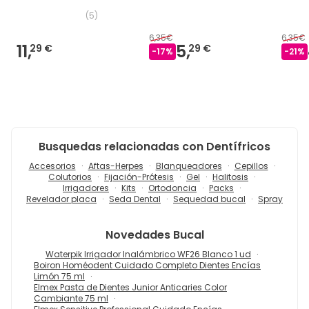
(
5
)
6,35€
6,35€
11,
5,
29 €
29 €
-
17
%
-
21
%
Busquedas relacionadas con Dentífricos
Accesorios
Aftas-Herpes
Blanqueadores
Cepillos
Colutorios
Fijación-Prótesis
Gel
Halitosis
Irrigadores
Kits
Ortodoncia
Packs
Revelador placa
Seda Dental
Sequedad bucal
Spray
Novedades
Bucal
Waterpik Irrigador Inalámbrico WF26 Blanco 1 ud
Boiron Homéodent Cuidado Completo Dientes Encías
Limón 75 ml
Elmex Pasta de Dientes Junior Anticaries Color
Cambiante 75 ml