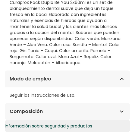
Curaprox Pack Duplo Be You 2x60ml es un set de
blanqueamiento dental suave que deja un toque
fresco en la boca. Elaborado con ingredientes
naturales y esencias de hierbas que ayudan a
mantener la salud bucal y los dientes más blancos
gracias a la acción del mentol. Sabores que pueden
aparecer según disponibilidad: Color verde: Manzana
Verde – Aloe Vera. Color rosa: Sandía – Mentol. Color
rojo: Gin Tonic – Caqui. Color amarillo: Pomelo –
Bergamota. Color azul: Mora Azul – Regaliz. Color
naranja: Melocotón – Albaricoque.
Modo de empleo
Seguir las instrucciones de uso.
Composición
Información sobre seguridad y productos
Fluoruro. Hidroxiapatita. Glucosa oxidasa. Xilitol. Azúcar
de abedul. Extractos de equinácea. Naranja amarga.