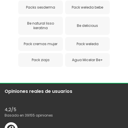
Packs sesderma
Pack weleda bebe
Be natural lisso
Be delicious
keratina
Pack cremas mujer
Pack weleda
Pack ziaja
Agua Micelar Be+
Opiniones reales de usuarios
4,2
/5
Basado en
39155
opiniones