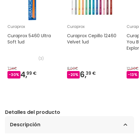
Curaprox
Curaprox
Curap
Curaprox 5460 Ultra
Curaprox Cepillo 12460
Curap
Soft 1ud
Velvet 1ud
You B
Explo
(
3
)
7,14€
8,00€
12,00€
4,
6,
99 €
39 €
-
30
%
-
20
%
-
13
%
Detalles del producto
Descripción