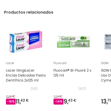
Garra del diablo. Pennywort. Provitamina B5.
Productos relacionados
Lacer
Fluocaril
ISDIN
Lacer GingiLacer
Fluocaril® Bi-Fluoré 2 x
ISDIN
Encías Delicadas Pasta
125 ml
Uso D
Dentífrica 2x125 ml
Cymen
(
123
)
(
327
)
13,57€
11,00€
11,
9,
13,
42 €
43 €
71
-
16
%
-
14
%