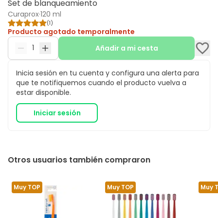
Set de blanqueamiento
Curaprox
·
120 ml
(
1
)
Producto agotado temporalmente
Añadir a mi cesta
Inicia sesión en tu cuenta y configura una alerta para
que te notifiquemos cuando el producto vuelva a
estar disponible.
Iniciar sesión
Otros usuarios también compraron
Muy TOP
Muy TOP
Muy 