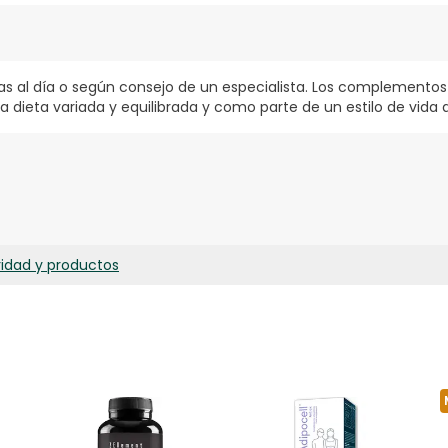
as al día o según consejo de un especialista. Los complementos
 dieta variada y equilibrada y como parte de un estilo de vida a
PERLAS): 2.000 MG ACEITE DE ESPINO AMARILLO (HIPPOPHAE RHAMNO
RALES.
ridad y productos