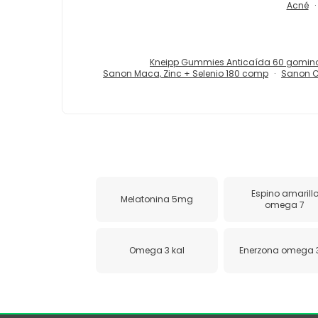
Acné
Kneipp Gummies Anticaída 60 gomin
Sanon Maca, Zinc + Selenio 180 comp
Sanon C
Espino amarill
Melatonina 5mg
omega 7
Omega 3 kal
Enerzona omega 3