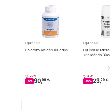
Equisalud
Equisalud
Holoram Artigen 180caps
Equisalud Micro
Triglicérido 30
(
95,92€
27,35€
90,
23,
99 €
29 €
-
5
%
-
15
%