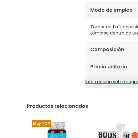
Modo de empleo
Tomar de 1 a 2 cápsul
tomarse dentro de una
Composición
INGREDIENTES (POR 2 
Precio unitario
DE TOCOFEROLES NATU
Información sobre segu
0,95€ / Cápsulas
Productos relacionados
Muy TOP