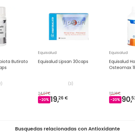
Equisalud
Equisalud
biota Butirato
Equisalud Lipsan 30caps
Equisalud H
caps
Osteomax 1
2
)
(
3
)
24,07€
113,16€
19,
90,
26 €
5
-
20
%
-
20
%
Busquedas relacionadas con Antioxidante