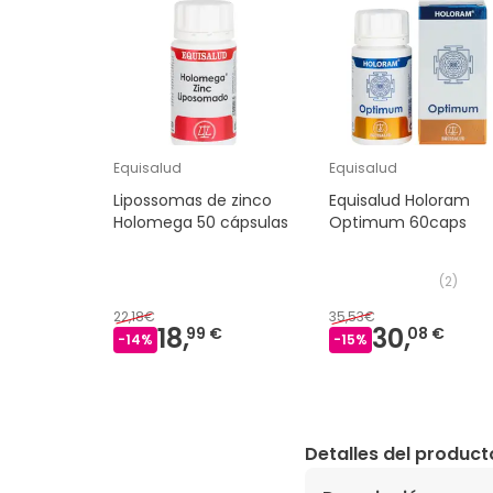
Equisalud
Equisalud
Lipossomas de zinco
Equisalud Holoram
Holomega 50 cápsulas
Optimum 60caps
(
2
)
22,18€
35,53€
18,
30,
99 €
08 €
-
14
%
-
15
%
Detalles del product