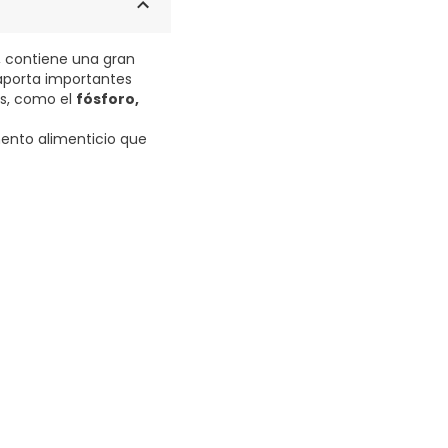
, contiene una gran
 aporta importantes
es, como el
fósforo,
nto alimenticio que