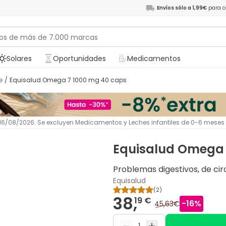
Envíos sólo a 1,99€
para c
Solares
Oportunidades
Medicamentos
e
/
Equisalud Omega 7 1000 mg 40 caps
l 16/08/2026. Se excluyen Medicamentos y Leches infantiles de 0-6 meses
Equisalud Omega 
Problemas digestivos, de cir
Equisalud
(
2
)
38,
19 €
-
16
%
45,63€