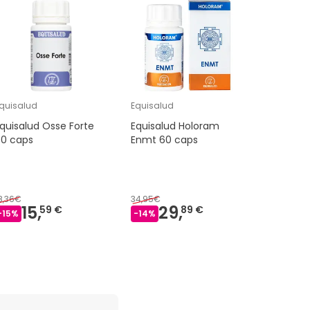
quisalud
Equisalud
Equisalud
quisalud Osse Forte
Equisalud Holoram
Equisalu
60 caps
Enmt 60 caps
gokshura
8,36€
34,95€
23,01€
15,
29,
18
59 €
89 €
-
15
%
-
14
%
-
20
%