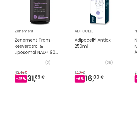
Zenement
ADIPOCELL
N
Zenement Trans-
Adipocell® Antiox
N
Resveratrol &
250ml
Liposomal NAD+ 90
Á
caps
(
2
)
(
25
)
42,42€
17,01€
2
31,
16,
89 €
00 €
-
25
%
-
6
%