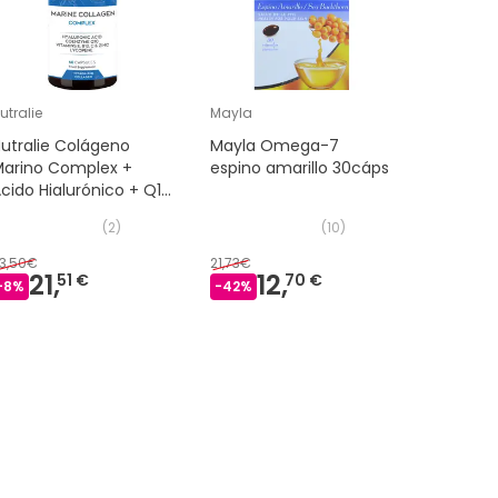
utralie
Mayla
Vitae
utralie Colágeno
Mayla Omega-7
Vitae Oli
Marino Complex +
espino amarillo 30cáps
cido Hialurónico + Q10
60caps
(
2
)
(
10
)
3,50€
21,73€
33,75€
21,
12,
28
51 €
70 €
-
8
%
-
42
%
-
15
%