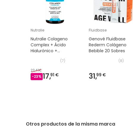
Nutralie
Fluidbase
Nutralie Colageno
Genové Fluidbase
Complex + Ácido
Rederm Colágeno
Hialurónico +
Bebible 20 Sobres
Coencima Q10 60caps
(
7
)
(
8
)
23,41€
17,
31,
91 €
99 €
-
23
%
Otros productos de la misma marca