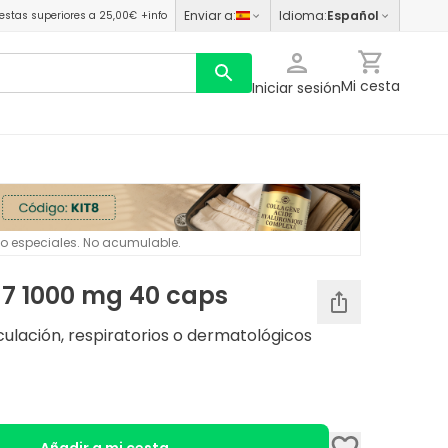
Enviar a
:
Idioma
:
Español
estas superiores a 25,00€
+info
Mi cesta
Iniciar sesión
 o especiales. No acumulable.
7 1000 mg 40 caps
culación, respiratorios o dermatológicos