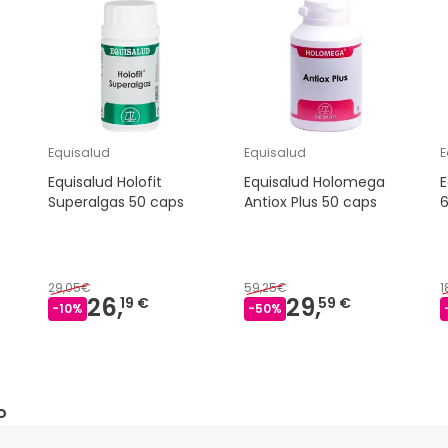
Equisalud
Equisalud
E
Equisalud Holofit
Equisalud Holomega
E
Superalgas 50 caps
Antiox Plus 50 caps
29,05€
59,25€
1
26,
29,
19 €
59 €
-
10
%
-
50
%
o