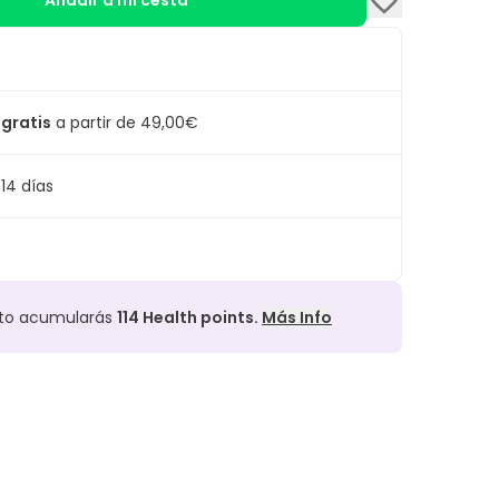
Añadir a mi cesta
 gratis
a partir de 49,00€
14 días
cto acumularás
114
Health points.
Más Info