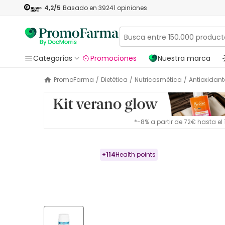
4,2
/5
Basado en
39241
opiniones
Categorías
Promociones
Nuestra marca
PromoFarma
/
Dietética
/
Nutricosmética
/
Antioxidant
*-8% a partir de 72€ hasta e
+
114
Health points