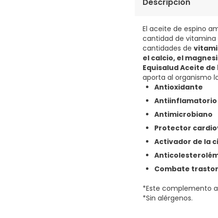
Descripción
El aceite de espino a
cantidad de vitamina 
cantidades de
vitamin
el calcio, el magnesio
Equisalud Aceite de
aporta al organismo lo
Antioxidante
Antiinflamatorio
Antimicrobiano
Protector cardio
Activador de la c
Anticolesterolé
Combate trastorn
*Este complemento ali
*Sin alérgenos.