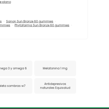
re plano
ds
Sanon Sun Bronze 60 gummies
gummies
Phytofarma Sun Bronze 60 gummies
ega 3 y omega 6
Melatonina 1 mg
Antidepresivos
aleta sombras w7
naturales Equisalud