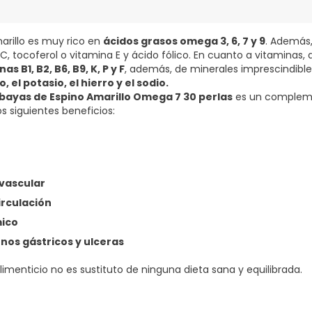
marillo es muy rico en
ácidos grasos omega 3, 6, 7 y 9
. Además
C, tocoferol o vitamina E y ácido fólico. En cuanto a vitaminas,
as B1, B2, B6, B9, K, P y F
, además, de minerales imprescindibl
, el potasio, el hierro y el sodio.
 bayas de Espino Amarillo Omega 7 30 perlas
es un compleme
s siguientes beneficios:
vascular
irculación
mico
os gástricos y ulceras
menticio no es sustituto de ninguna dieta sana y equilibrada.