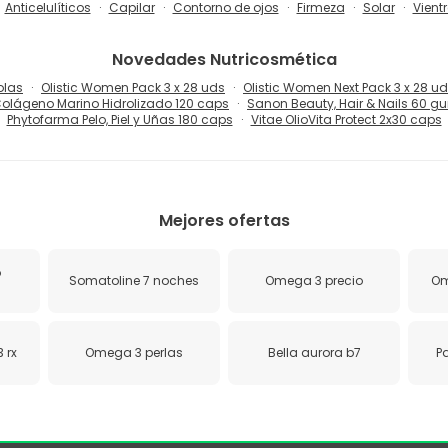
Anticelulíticos
Capilar
Contorno de ojos
Firmeza
Solar
Vient
Novedades
Nutricosmética
olas
Olistic Women Pack 3 x 28 uds
Olistic Women Next Pack 3 x 28 u
olágeno Marino Hidrolizado 120 caps
Sanon Beauty, Hair & Nails 60 
Phytofarma Pelo, Piel y Uñas 180 caps
Vitae OlioVita Protect 2x30 caps
Mejores ofertas
o
Somatoline 7 noches
Omega 3 precio
Om
 rx
Omega 3 perlas
Bella aurora b7
P