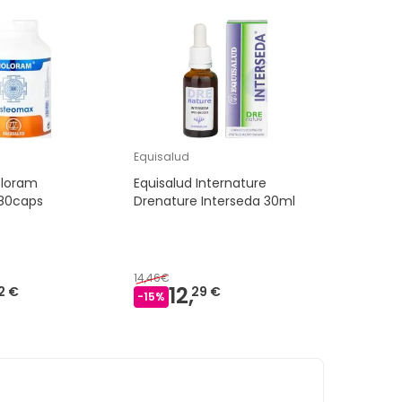
Equisalud
oloram
Equisalud Internature
80caps
Drenature Interseda 30ml
14,46€
12,
2 €
29 €
-
15
%