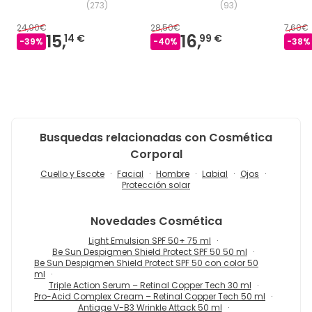
(
273
)
(
93
)
24,90€
28,50€
7,60€
15,
16,
14 €
99 €
-
39
%
-
40
%
-
38
%
Busquedas relacionadas con Cosmética
Corporal
Cuello y Escote
Facial
Hombre
Labial
Ojos
Protección solar
Novedades
Cosmética
Light Emulsion SPF 50+ 75 ml
Be Sun Despigmen Shield Protect SPF 50 50 ml
Be Sun Despigmen Shield Protect SPF 50 con color 50
ml
Triple Action Serum – Retinal Copper Tech 30 ml
Pro-Acid Complex Cream – Retinal Copper Tech 50 ml
Antiage V-B3 Wrinkle Attack 50 ml