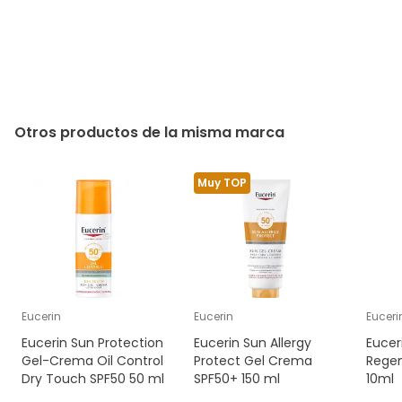
Otros productos de la misma marca
Muy TOP
Eucerin
Eucerin
Euceri
Eucerin Sun Protection
Eucerin Sun Allergy
Eucer
Gel-Crema Oil Control
Protect Gel Crema
Regen
Dry Touch SPF50 50 ml
SPF50+ 150 ml
10ml