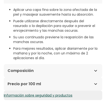
Aplicar una capa fina sobre la zona afectada de la
piel y masajear suavemente hasta su absorción.
Puede utilizarse directamente después del
rasurado o la depilación para ayudar a prevenir el
enrojecimiento y las manchas oscuras.
Su uso continuado previene la reaparición de las
manchas oscuras.
Para mejores resultados, aplicar diariamente por la
mañana y por la noche, con un máximo de 2
aplicaciones al día.
Composición
Aqua, Glycerin, Alcohol Denat., Myristyl Alcohol, Dibutyl
Precio por 100 ml
Adipate, Caprylic/Capric Triglyceride, Dicaprylyl
Carbonate, Propylheptyl Caprylate, Isobutylamido
Información sobre seguridad y productos
26,65€ / 100 ml
Thiazolyl Resorcinol, Sodium Hyaluronate, Glycyrrhiza
Inflata Root Extract, Tocopherol, Sodium Stearoyl