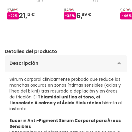
(
81
)
(
7
)
27,10€
11,35€
9,00€
21,
6,
13 €
99 €
-
22
%
-
38
%
-
46
%
Detalles del producto
Descripción
Sérum corporal clínicamente probado que reduce las
manchas oscuras en zonas íntimas sensibles (axilas y
línea del bikini) tras rasurado o depilación y en áreas
de fricción. El
Thiamidol unifica el tono, el
Licocalcón A calma y el Ácido Hialurónico
hidrata al
instante.
Eucerin Anti-Pigment Sérum Corporal para Áreas
Sensibles