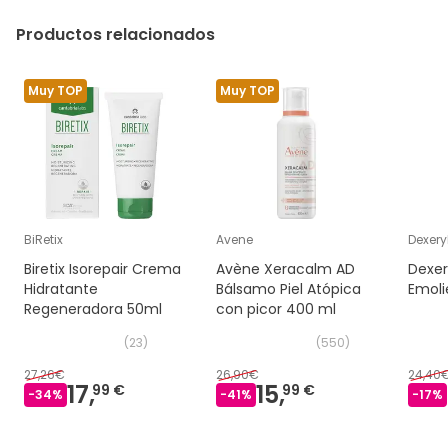
Glutamate, Sodium Hydroxide, Sodium Chloride,
Carbomer, Dimethicone, Trisodium EDTA,
Productos relacionados
Ethylhexylglycerin, Caprylyl Glycol, Phenoxyethanol.
Muy TOP
Muy TOP
BiRetix
Avene
Dexery
Biretix Isorepair Crema
Avène Xeracalm AD
Dexer
Hidratante
Bálsamo Piel Atópica
Emoli
Regeneradora 50ml
con picor 400 ml
(
23
)
(
550
)
27,26€
26,90€
24,40
17,
15,
99 €
99 €
-
34
%
-
41
%
-
17
%