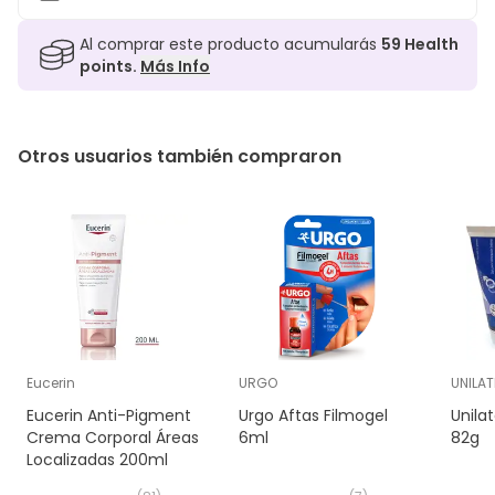
Al comprar este producto acumularás
59
Health
points.
Más Info
Otros usuarios también compraron
Eucerin
URGO
UNILAT
Eucerin Anti-Pigment
Urgo Aftas Filmogel
Unila
Crema Corporal Áreas
6ml
82g
Localizadas 200ml