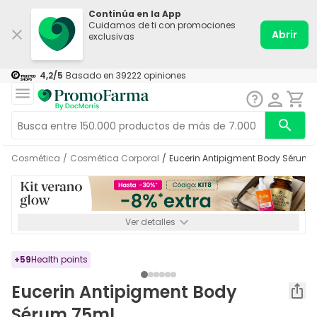
Continúa en la App
Cuidamos de ti con promociones
Abrir
exclusivas
4,2
/5
Basado en
39222
opiniones
Cosmética
/
Cosmética Corporal
/
Eucerin Antipigment Body Sérum 
Ver detalles
*-8% a partir de 72€ hasta el 16/08/2026. Se excluyen
Medicamentos y Leches infantiles de 0-6 meses o especiales. No
acumulable.
+
59
Health points
Eucerin Antipigment Body
Sérum 75ml