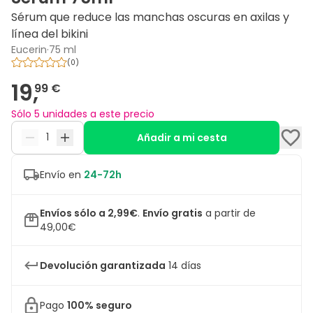
Sérum que reduce las manchas oscuras en axilas y
línea del bikini
Eucerin
·
75 ml
(
0
)
19,
99 €
Sólo 5 unidades a este precio
Añadir a mi cesta
Envío en
24-72h
Envíos sólo a 2,99€
.
Envío gratis
a partir de
49,00€
Devolución garantizada
14 días
Pago
100% seguro