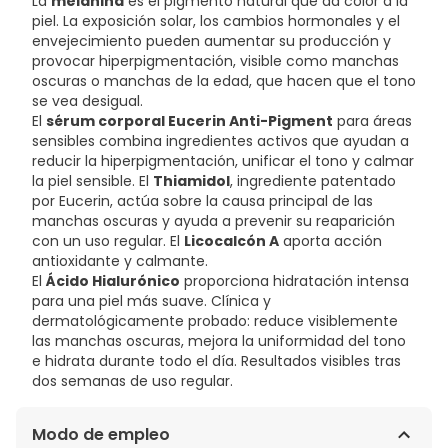
La
melanina
es el pigmento natural que da color a la
piel. La exposición solar, los cambios hormonales y el
envejecimiento pueden aumentar su producción y
provocar hiperpigmentación, visible como manchas
oscuras o manchas de la edad, que hacen que el tono
se vea desigual.
El
sérum corporal Eucerin Anti-Pigment
para áreas
sensibles combina ingredientes activos que ayudan a
reducir la hiperpigmentación, unificar el tono y calmar
la piel sensible. El
Thiamidol
, ingrediente patentado
por Eucerin, actúa sobre la causa principal de las
manchas oscuras y ayuda a prevenir su reaparición
con un uso regular. El
Licocalcón A
aporta acción
antioxidante y calmante.
El
Ácido Hialurónico
proporciona hidratación intensa
para una piel más suave. Clínica y
dermatológicamente probado: reduce visiblemente
las manchas oscuras, mejora la uniformidad del tono
e hidrata durante todo el día. Resultados visibles tras
dos semanas de uso regular.
Modo de empleo