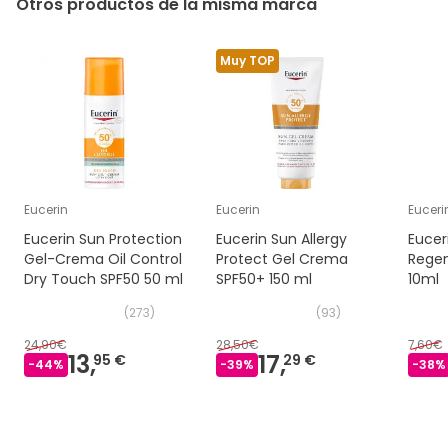
Otros productos de la misma marca
Muy TOP
Eucerin
Eucerin
Euceri
Eucerin Sun Protection
Eucerin Sun Allergy
Eucer
Gel-Crema Oil Control
Protect Gel Crema
Regen
Dry Touch SPF50 50 ml
SPF50+ 150 ml
10ml
(
273
)
(
93
)
24,90€
28,50€
7,60€
13,
17,
95 €
29 €
-
44
%
-
39
%
-
38
%