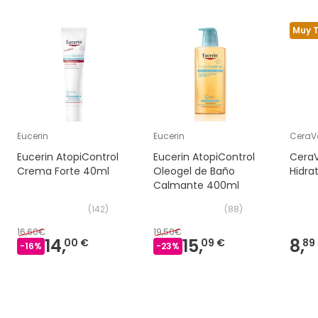
Muy 
Eucerin
Eucerin
CeraV
Eucerin AtopiControl
Eucerin AtopiControl
Cera
Crema Forte 40ml
Oleogel de Baño
Hidra
Calmante 400ml
(
142
)
(
88
)
16,60€
19,50€
14,
15,
8,
00 €
09 €
89
-
16
%
-
23
%