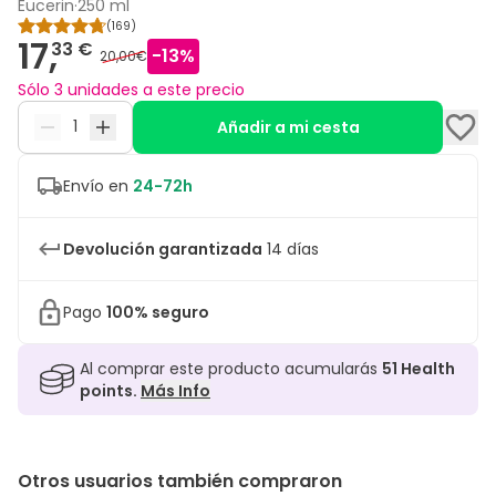
Eucerin
·
250 ml
(
169
)
17,
33 €
-
13
%
20,00€
Sólo 3 unidades a este precio
Añadir a mi cesta
Envío en
24-72h
Devolución garantizada
14 días
Pago
100% seguro
Al comprar este producto acumularás
51
Health
points.
Más Info
Otros usuarios también compraron