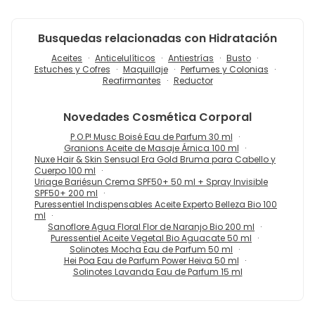
Busquedas relacionadas con Hidratación
Aceites
Anticelulíticos
Antiestrías
Busto
Estuches y Cofres
Maquillaje
Perfumes y Colonias
Reafirmantes
Reductor
Novedades
Cosmética Corporal
P.O.P! Musc Boisé Eau de Parfum 30 ml
Granions Aceite de Masaje Árnica 100 ml
Nuxe Hair & Skin Sensual Era Gold Bruma para Cabello y
Cuerpo 100 ml
Uriage Bariésun Crema SPF50+ 50 ml + Spray Invisible
SPF50+ 200 ml
Puressentiel Indispensables Aceite Experto Belleza Bio 100
ml
Sanoflore Agua Floral Flor de Naranjo Bio 200 ml
Puressentiel Aceite Vegetal Bio Aguacate 50 ml
Solinotes Mocha Eau de Parfum 50 ml
Hei Poa Eau de Parfum Power Heiva 50 ml
Solinotes Lavanda Eau de Parfum 15 ml