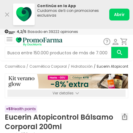
Continúa en la App
Cuidamos de ti con promociones
Abrir
exclusivas
4,2
/5
Basado en
39222
opiniones
Cosmética
/
Cosmética Corporal
/
Hidratación
/
Eucerin Atopicontr
Ver detalles
*-8% a partir de 72€ hasta el 16/08/2026. Se excluyen
Medicamentos y Leches infantiles de 0-6 meses o especiales. No
acumulable.
+
51
Health points
Eucerin Atopicontrol Bálsamo
Corporal 200ml