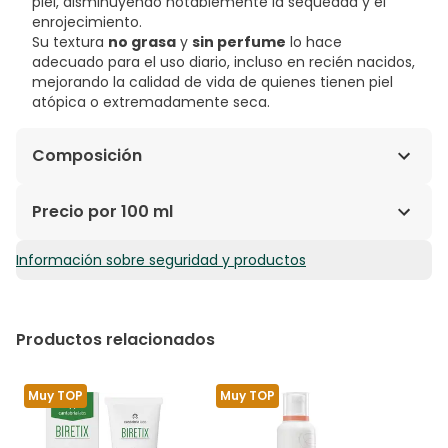
piel, disminuyendo notablemente la sequedad y el
enrojecimiento.
Su textura
no grasa
y
sin perfume
lo hace
adecuado para el uso diario, incluso en recién nacidos,
mejorando la calidad de vida de quienes tienen piel
atópica o extremadamente seca.
Composición
INCI: Aqua, Glycerin, Butyrospermum Parkii Butter,
Precio por 100 ml
Octyldodecanol, Caprylic/Capric Triglyceride, Vitis
Vinifera Seed Oil, Distarch Phosphate, Glyceryl
Información sobre seguridad y productos
6,93€ / 100 ml
Stearate SE, Cetearyl Alcohol | Oenothera Biennis Oil,
Glycyrrhiza Inflata Root Extract, Ceramide NP,
Tocopherol, Sodium PCA, Glycine, Arginine HCL,
Carbomer, Citric Acid, Ethylhexylglycerin, Sodium
Productos relacionados
Cetearyl Sulfate, Sodium Citrate, Caprylyl Glycol,
Sodium Hydroxide, Ascorbyl Palmitate, Trisodium EDTA,
Phenoxyethanol, Sodium Benzoate.
Muy TOP
Muy TOP
La lista de ingredientes puede variar. Se recomienda
verificar siempre la lista que figura en el producto