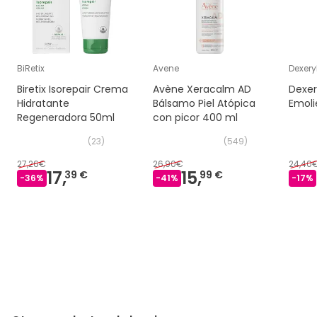
adquirido
BiRetix
Avene
Dexery
Biretix Isorepair Crema
Avène Xeracalm AD
Dexer
Hidratante
Bálsamo Piel Atópica
Emoli
Regeneradora 50ml
con picor 400 ml
(
23
)
(
549
)
27,26€
26,90€
24,40
17,
15,
39 €
99 €
-
36
%
-
41
%
-
17
%