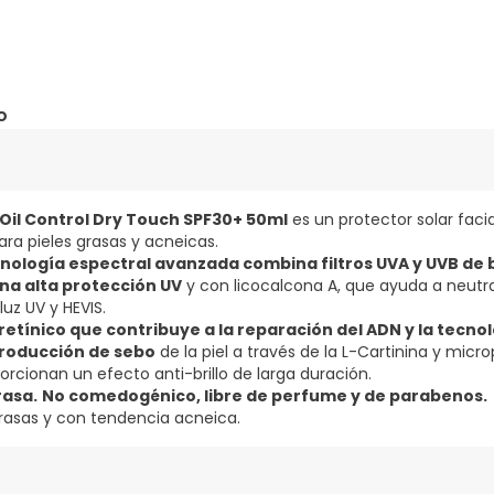
o
Oil Control Dry Touch SPF30+ 50ml
es un protector solar faci
ara pieles grasas y acneicas.
nología espectral avanzada combina filtros UVA y UVB de
na alta protección UV
y con licocalcona A, que ayuda a neutral
 luz UV y HEVIS.
rretínico que contribuye a la reparación del ADN y la tecnol
producción de sebo
de la piel a través de la L-Cartinina y micro
rcionan un efecto anti-brillo de larga duración.
rasa.
No comedogénico, libre de perfume y de parabenos.
grasas y con tendencia acneica.