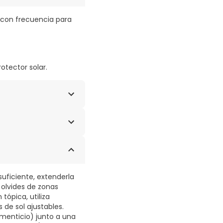
r con frecuencia para
tector solar.
IBENZOILMETANO DE
A, ÁCIDO
ANODIOL, SÍLICE
YCYRRHIZA INFLATA,
L-ACRILATO,
CO,
suficiente, extenderla
 olvides de zonas
tópica, utiliza
de sol ajustables.
menticio) junto a una