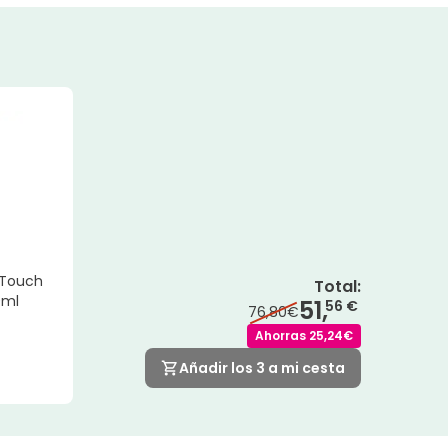
y Touch
Total
:
0ml
51,
56 €
76,80€
Ahorras
25,24€
Añadir los 3 a mi cesta