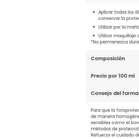
Aplicar todos los d
conservar la protec
Utilizar por la ma
Utilizar maquillaje
*No permanezca durant
Composición
AQUA, POLIMETILSILS
Precio por 100 ml
BUTILO, SALICILATO D
FENILBENCIMIDAZOL SU
33,58€ / 100 ml
Consejo del farma
DIMETIL SILILATO, GLI
GLUTAMATO DE ESTEAR
CARBÓMERO, GOMA XAN
Para que la fotoprote
ETILHEXILGLICERINA, F
de manera homogénea y
sensibles como el bord
métodos de protecció
Refuerza el cuidado d