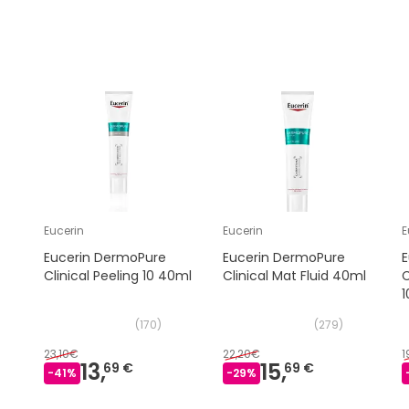
Eucerin
Eucerin
E
Eucerin DermoPure
Eucerin DermoPure
E
Clinical Peeling 10 40ml
Clinical Mat Fluid 40ml
C
(
170
)
(
279
)
23,10€
22,20€
1
13,
15,
69 €
69 €
-
41
%
-
29
%