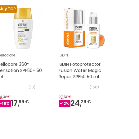
Muy TOP
Muy TOP
eliocare
ISDIN
Avene
eliocare 360º
ISDIN Fotoprotector
Avène Sol
ensation SPF50+ 50
Fusion Water Magic
perfume 
ml
Repair SPF50 50 ml
SPF50+ 
(
10
)
(
166
)
4,36€
27,50€
24,50€
17,
24,
12
99 €
29 €
-
48
%
-
12
%
-
49
%