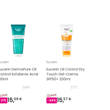
ucerin
Eucerin
Juanola
ucerin DermoPure Oil
Eucerin Oil Control Dry
Juanola®
ontrol Exfoliante Acné
Touch Gel-Crema
bucal pr
100ml
SPF50+ 200ml
(
124
)
(
77
)
9,00€
28,80€
9,45€
15,
15,
8,
09 €
57 €
9
-
21
%
-
46
%
-
5
%