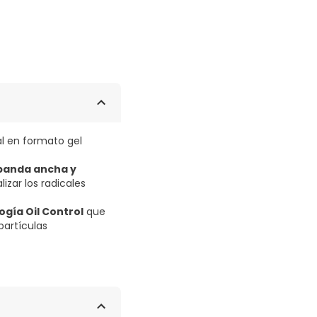
al en formato gel
 banda ancha y
izar los radicales
ogía Oil Control
que
partículas