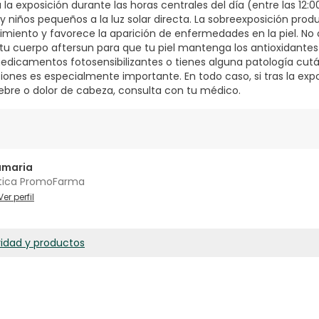
a la exposición durante las horas centrales del día (entre las 12:00
 niños pequeños a la luz solar directa. La sobreexposición prod
miento y favorece la aparición de enfermedades en la piel. No o
tu cuerpo aftersun para que tu piel mantenga los antioxidantes y
edicamentos fotosensibilizantes o tienes alguna patología cut
nes es especialmente importante. En todo caso, si tras la expos
ebre o dolor de cabeza, consulta con tu médico.
amaria
tica PromoFarma
Ver perfil
ridad y productos