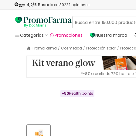
4,2
/5
Basado en
39222
opiniones
Categorías
Promociones
Nuestra marca
PromoFarma
/
Cosmética
/
Protección solar
/
Protecci
*-8% a partir de 72€ hasta e
+
50
Health points