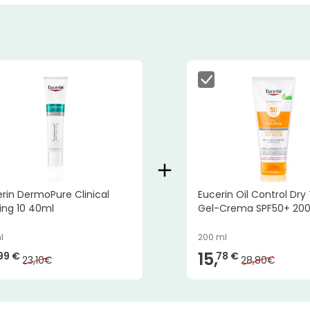
rin DermoPure Clinical
Eucerin Oil Control Dr
ing 10 40ml
Gel-Crema SPF50+ 20
l
200 ml
15,
99 €
78 €
23,10€
28,80€