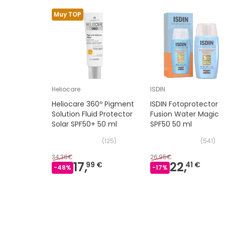
Muy TOP
Heliocare
ISDIN
Heliocare 360º Pigment
ISDIN Fotoprotector
Solution Fluid Protector
Fusion Water Magic
Solar SPF50+ 50 ml
SPF50 50 ml
(
125
)
(
541
)
34,36€
26,95€
17,
22,
99 €
41 €
-
48
%
-
17
%