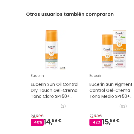
Otros usuarios también compraron
Eucerin
Eucerin
Eucerin Sun Oil Control
Eucerin Sun Pigment
Dry Touch Gel-Crema
Control Gel-Crema
Tono Claro SPF50+
Tono Medio SPF50+
50ml
50ml
(
2
)
(
63
)
24,90€
27,50€
14,
15,
99 €
89 €
-
40
%
-
42
%