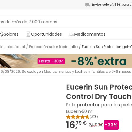
Envíos sólo a 1,99€
para c
Solares
Oportunidades
Medicamentos
ón solar facial
/
Protección solar facial alta
/
Eucerin Sun Protection gel
l 16/08/2026. Se excluyen Medicamentos y Leches infantiles de 0-6 meses
Eucerin Sun Prote
Control Dry Touch
Fotoprotector para las piel
Eucerin
·
50 ml
(
273
)
16,
79 €
-
33
%
24,90€