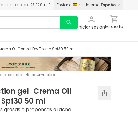
Enviar a
:
Idioma
:
Español
estas superiores a 25,00€
+info
Mi cesta
Iniciar sesión
-Crema Oil Control Dry Touch Spf30 50 ml
 o especiales. No acumulable.
ction gel-Crema Oil
 Spf30 50 ml
es grasas o propensas al acné