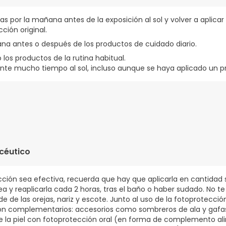
ías por la mañana antes de la exposición al sol y volver a aplica
ción original.
ñana antes o después de los productos de cuidado diario.
 o los productos de la rutina habitual.
e mucho tiempo al sol, incluso aunque se haya aplicado un pro
ESQUIOXANO, ALCOHOL DESNATURALIZADO, HOMOSALATO, METOXID
E ETILHEXILO, OCTOCRILENO, ALMIDÓN DE TAPIOCA, CICLOMETICON
LFÓNICO, ALCOHOL BEHENÍLICO, ALCOHOL CETEARÍLICO, METILPROP
céutico
CERINA, CARNITINA, ÁCIDO GLICIRRETÍNICO, EXTRACTO DE RAÍZ DE GL
OILO SÓDICO, POLÍMERO CRUZADO DE ACRILATOS-C10-30-ALQUI
TANA, HIDRÓXIDO DE SODIO, CLORURO DE SODIO, EDTA TRISÓDI
cción sea efectiva, recuerda que hay que aplicarla en cantidad 
ENOXIETANOL.
 reaplicarla cada 2 horas, tras el baño o haber sudado. No te
e de las orejas, nariz y escote. Junto al uso de la fotoprotección 
n complementarios: accesorios como sombreros de ala y gafas 
e la piel con fotoprotección oral (en forma de complemento ali