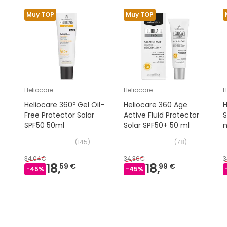
Muy TOP
Muy TOP
Heliocare
Heliocare
H
Heliocare 360º Gel Oil-
Heliocare 360 Age
H
Free Protector Solar
Active Fluid Protector
S
SPF50 50ml
Solar SPF50+ 50 ml
(
145
)
(
78
)
34,04€
34,36€
3
18,
18,
59 €
99 €
-
45
%
-
45
%