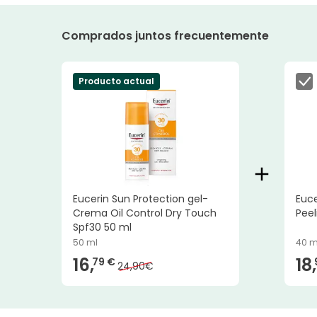
Comprados juntos frecuentemente
Producto actual
Eucerin Sun Protection gel-
Euce
Crema Oil Control Dry Touch
Peel
Spf30 50 ml
50 ml
40 m
16,
18,
79 €
24,90€