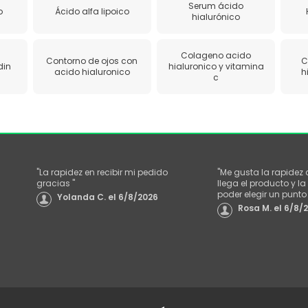
Serum ácido
o
Ácido alfa lipoico
hialurónico
Colageno acido
Contorno de ojos con
C
din
hialuronico y vitamina
acido hialuronico
h
c
"
La rapidez en recibir mi pedido
"
Me gusta la rapidez
gracias
"
llega el producto y 
poder elegir un punt
Yolanda C.
el
6/8/2026
Rosa M.
el
6/8/