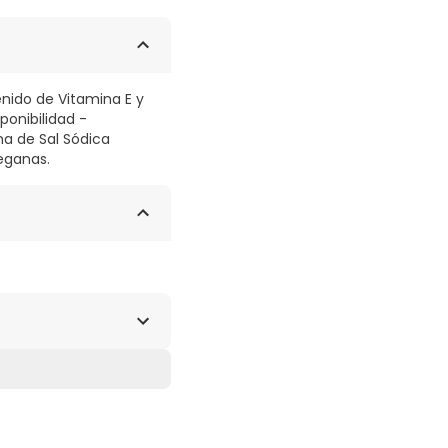
nido de Vitamina E y
ponibilidad -
ma de Sal Sódica
veganas.
opilmetilcelulosa)],
 (sales magnésicas de
 carga (fosfato