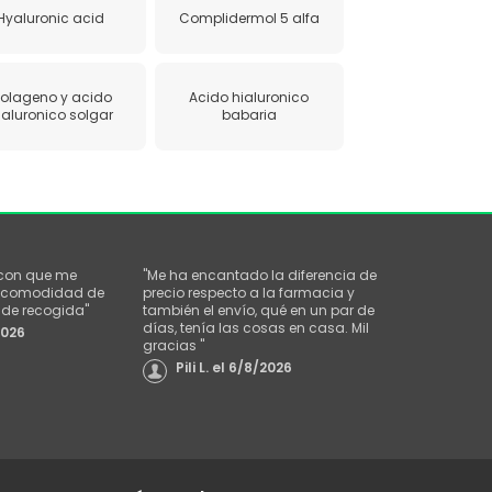
Hyaluronic acid
Complidermol 5 alfa
olageno y acido
Acido hialuronico
ialuronico solgar
babaria
 con que me
"
Me ha encantado la diferencia de
la comodidad de
precio respecto a la farmacia y
o de recogida
"
también el envío, qué en un par de
días, tenía las cosas en casa. Mil
2026
gracias
"
Pili L.
el
6/8/2026