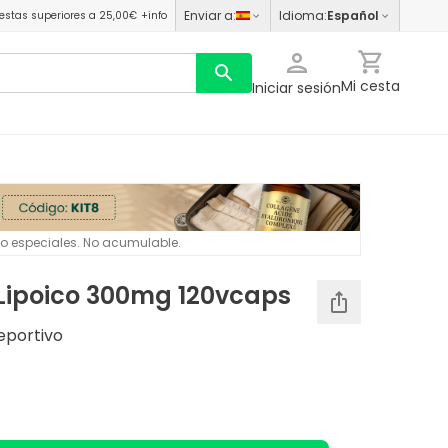
Enviar a
:
Idioma
:
Español
estas superiores a 25,00€
+info
Mi cesta
Iniciar sesión
 o especiales. No acumulable.
 Lipoico 300mg 120vcaps
eportivo