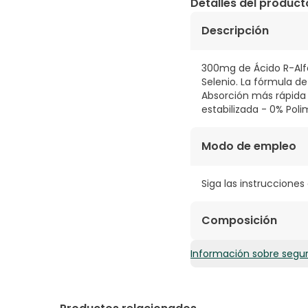
Detalles del product
Descripción
300mg de Ácido R-Alfa
Selenio. La fórmula de
Absorción más rápida 
estabilizada - 0% Pol
Modo de empleo
Siga las instrucciones
Composición
Información sobre segu
Sal sódica de ácido R-
antiaglomerante (fosf
ácidos grasos), succi
dicálcico), L-seleniom