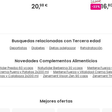
24,90€
20,
16,
98 €
80
-
33
%
Busquedas relacionadas con Tercera edad
Deportistas
Diabetes
Dietas adelgazar
Rehidratación
Novedades
Complementos Alimenticios
lider Prexibo 60 vcaps
Naturlider Berberina 30 vcaps
Meritene Fuerza
 Crema Puerro y Patatas 2x200 ml
Meritene Fuerza y Vitalidad Crema Sel
rias y Calabaza 2x200 ml
Zenement Vision Zen 90 caps
Zenement Th
Mejores ofertas