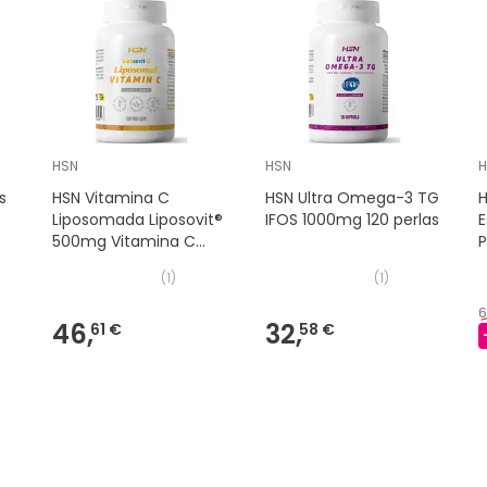
HSN
HSN
es
HSN Vitamina C
HSN Ultra Omega-3 TG
Liposomada Liposovit®
IFOS 1000mg 120 perlas
E
500mg Vitamina C
P
120vcaps
(
1
)
(
1
)
6
46,
32,
61 €
58 €