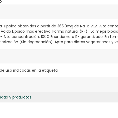
o
-Lipoico obtenidos a partir de 365,8mg de Na-R-ALA. Alto conte
 Ácido Lipoico más efectiva: Forma natural (R-) | La mejor biodis
- Alta concentración. 100% Enantiómero R- garantizado. En for
imerización (Sin degradación). Apto para dietas vegetarianas y 
 de uso indicadas en la etiqueta.
ridad y productos
alfa lipoico, cápsula vegetal [agente de recubrimiento (hidroxipr
ato tricálcico), antiaglomerante (L-leucina), antiaglomerante
nado ácido de D-alfa-tocoferilo (vitamina E natural), agente de
etionina.