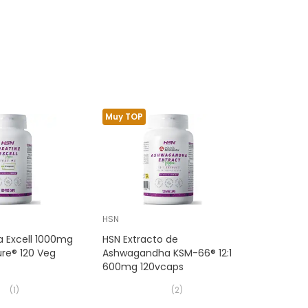
Muy TOP
HSN
a Excell 1000mg
HSN Extracto de
re® 120 Veg
Ashwagandha KSM-66® 12:1
600mg 120vcaps
(
1
)
(
2
)