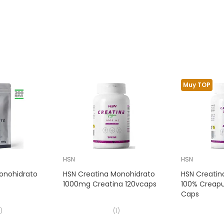
Muy TOP
HSN
HSN
onohidrato
HSN Creatina Monohidrato
HSN Creatin
1000mg Creatina 120vcaps
100% Creapu
Caps
)
(
1
)