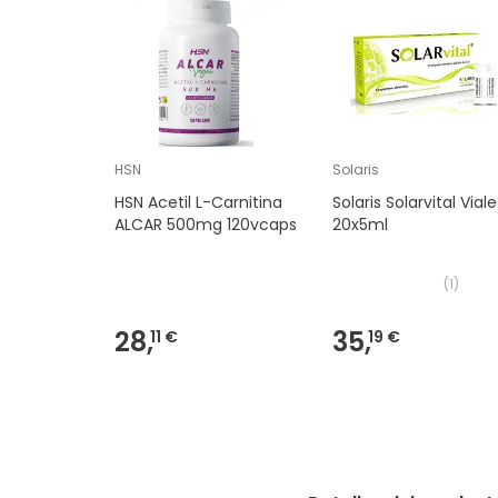
HSN
Solaris
HSN Acetil L-Carnitina
Solaris Solarvital Vial
ALCAR 500mg 120vcaps
20x5ml
(
1
)
28,
35,
11 €
19 €