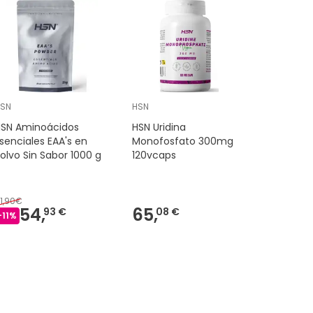
HSN
HSN
HSN
HSN Aminoácidos
HSN Uridina
HSN Opc
senciales EAA's en
Monofosfato 300mg
Extracto
olvo Sin Sabor 1000 g
120vcaps
Uva 120v
1,90€
16,90€
54,
65,
16,
93 €
08 €
-
11
%
-
2
%