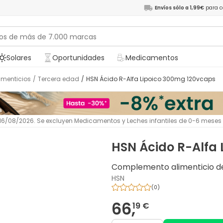
Envíos sólo a 1,99€
para c
Solares
Oportunidades
Medicamentos
imenticios
/
Tercera edad
/
HSN Ácido R-Alfa Lipoico 300mg 120vcaps
l 16/08/2026. Se excluyen Medicamentos y Leches infantiles de 0-6 meses
HSN Ácido R-Alfa
Complemento alimenticio d
HSN
(
0
)
66,
19 €