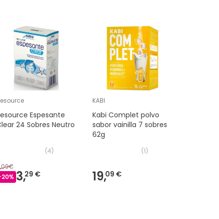
Muy TOP
esource
KABI
Meritene
Resource Espesante
Kabi Complet polvo
Meritene
lear 24 Sobres Neutro
sabor vainilla 7 sobres
Chocola
62g
(
4
)
(
1
)
,09€
18,50€
3,
19,
16
29 €
09 €
-
20
%
-
8
%