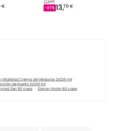
21,90€
13,
 €
70 €
-
37
%
 y Vitalidad Crema de Verduras 2x200 ml
ección de Huerto 2x200 ml
yroid Zen 90 caps
Sanon Visión 60 caps