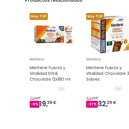
Productos relacionados
Muy TOP
Muy TOP
Meritene
Meritene
Meritene Fuerza y
Meritene Fuerza y
Vitalidad Drink
Vitalidad Chocolate 
Chocolate 12x180 ml
Sobres
(
12
)
(
23
)
21,00€
44,00€
19,
32,
39 €
29 €
-
8
%
-
27
%