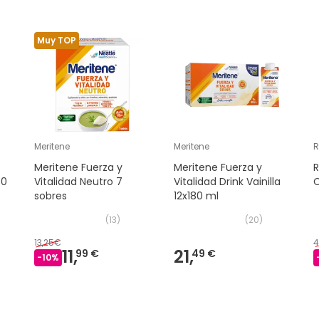
Muy TOP
Meritene
Meritene
R
Meritene Fuerza y
Meritene Fuerza y
30
Vitalidad Neutro 7
Vitalidad Drink Vainilla
C
sobres
12x180 ml
(
13
)
(
20
)
13,25€
4
11,
21,
99 €
49 €
-
10
%