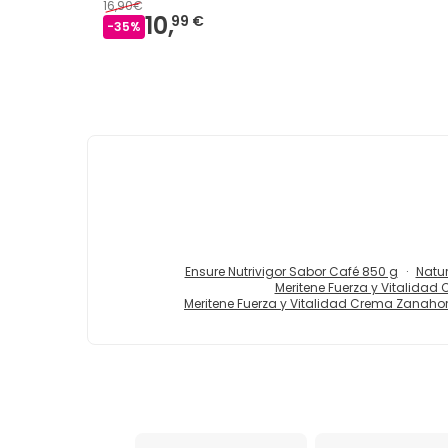
16,90€
10,
99 €
-
35
%
Ensure Nutrivigor Sabor Café 850 g
Natur
Meritene Fuerza y Vitalidad
Meritene Fuerza y Vitalidad Crema Zanaho