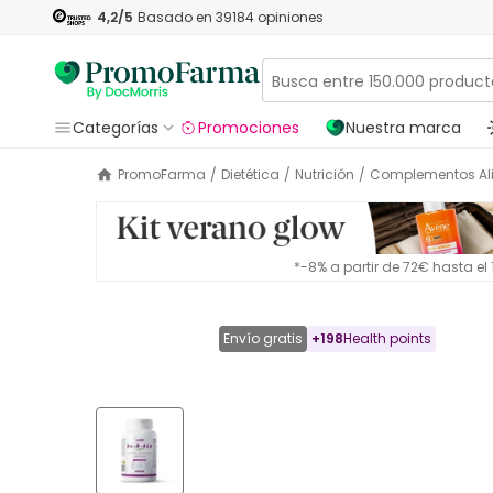
4,2
/5
Basado en
39184
opiniones
Categorías
Promociones
Nuestra marca
PromoFarma
/
Dietética
/
Nutrición
/
Complementos Al
*-8% a partir de 72€ hasta e
Envío gratis
+
198
Health points