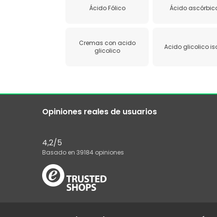
Ácido Fólico
Ácido ascórbic
Cremas con acido
Acido glicolico is
glicolico
Opiniones reales de usuarios
4,2
/5
Basado en
39184
opiniones