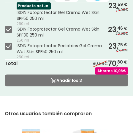
23,
59 €
Producto actual
26,96€
ISDIN Fotoprotector Gel Crema Wet Skin
SPF50 250 ml
250 ml
23,
46 €
ISDIN Fotoprotector Gel Crema Wet Skin
26,96€
SPF30 250 ml
250 ml
23,
75 €
ISDIN Fotoprotector Pediatrics Gel Crema
26,96€
Wet Skin SPF50 250 ml
250 ml
70,
80 €
Total
80,88€
Ahorras
10,08€
Añadir los 3
Otros usuarios también compraron