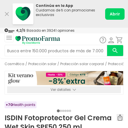
Continúa en la App
Cuidamos de ti con promociones
Abrir
exclusivas
4,2
/5
Basado en
39241
opiniones
Cosmética
/
Protección solar
/
Protección solar corporal
/
Protección
Ver detalles
*-8% a partir de 72€ hasta el 16/08/2026. Se excluyen
Medicamentos y Leches infantiles de 0-6 meses o especiales. No
acumulable.
+
70
Health points
ISDIN Fotoprotector Gel Crema
Wet Skin SPF50 250 ml