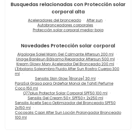
Busquedas relacionadas con Protección solar
corporal alta
Aceleradores del bronceado
After sun
Autobronceadores corporales
Protección solar corporal media-baja
Novedades
Protección solar corporal
Algologie Soleil Marin Gel Calmante Aftersun 200 ml
Uriage Bariésun Bálsamo Reparador Aftersun 500 ml
Kream Glowy Mary Acelerador Del Bronceado 200 ml
L'Erbolario Soleombra Fluido After Sun Rostro Cuerpo 300
ml
Sensilis Skin Glow [Bronze] 30 ml
ParaSol Grasa para Ordeñar Monoï de Tahití Perfume
Coco 150 ml
Q77plus Protector Solar Corporal SPF50 100 ml
Sensilis Gel Cream 50+ SPF50+ 2x250 ml
Sensilis Aceite Seco Optimizador del Bronceado SPF50
2x150 ml
Cocosolis Capri After Sun Loción Prolongador Bronceado
100 ml