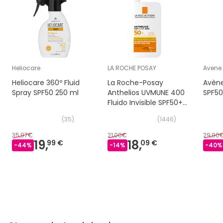
Heliocare
LA ROCHE POSAY
Avene
Heliocare 360º Fluid
La Roche-Posay
Avène
Spray SPF50 250 ml
Anthelios UVMUNE 400
SPF50
Fluido Invisible SPF50+
Sin Perfume 50 ml
(
35
)
(
1446
)
35,97€
21,00€
29,90
19,
18,
99 €
09 €
-
44
%
-
14
%
-
40
%