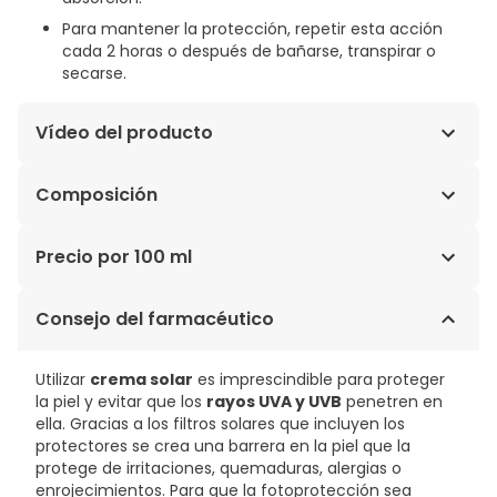
Para mantener la protección, repetir esta acción
cada 2 horas o después de bañarse, transpirar o
secarse.
Vídeo del producto
Composición
AQUA, OCTOCRYLENE, BUTYLENE GLYCOL
Precio por 100 ml
DICAPRYLATE/DICAPRATE, ALCOHOL DENAT, BUTYL
METHOXYDIBENZOYLMETHANE, C12-15 ALKYL BENZOATE,
9,44€ / 100 ml
Consejo del farmacéutico
GLYCERIN, DIETHYLHEXYL CARBONATE, BIS-
ETHYLHEXYLOXYPHENOL METHOXYPHENYL, GLYCERYL
STEARATE CITRATE, TROMETHAMINE, PVP/EICOSENE
Utilizar
crema solar
es imprescindible para proteger
COPOLYMER, METHYLENE BIS-BENZOTRIAZOLYLY
la piel y evitar que los
rayos UVA y UVB
penetren en
TETRAME,, PHENYLBENZIMIDAZOLE SULFONIC ACID,
ella. Gracias a los filtros solares que incluyen los
PANTHENOL, RETINYL PALMITATE, TOCOPHERYL ACETATE,
protectores se crea una barrera en la piel que la
ACRYLATES/C10-30 ALKYL ACRYLATE CROSS, CARBOMER
protege de irritaciones, quemaduras, alergias o
(CARBOXYPOLIMETILEN), EDTA DISODIUM,
enrojecimientos. Para que la fotoprotección sea