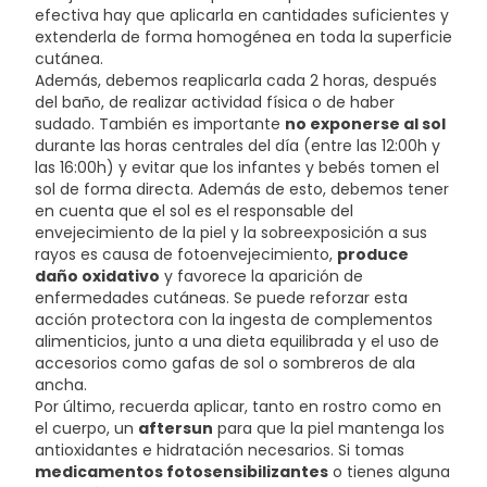
POLYACRYLAMIDE, C13-14 ISOPARAFFIN, DECYL
efectiva hay que aplicarla en cantidades suficientes y
GLUCOSIDE, XANTHAN GUM, LAURETH-7, PROPYLENE
extenderla de forma homogénea en toda la superficie
GLYCOL, PARFUM, LINALOOL, BHT, ETHYLPARABEN,
cutánea.
METHYLPARABEN PHENOXYETHANOL, CL 77491, CL 77492,
Además, debemos reaplicarla cada 2 horas, después
CL 77499.
del baño, de realizar actividad física o de haber
sudado. También es importante
no exponerse al sol
durante las horas centrales del día (entre las 12:00h y
las 16:00h) y evitar que los infantes y bebés tomen el
sol de forma directa. Además de esto, debemos tener
en cuenta que el sol es el responsable del
envejecimiento de la piel y la sobreexposición a sus
rayos es causa de fotoenvejecimiento,
produce
daño oxidativo
y favorece la aparición de
enfermedades cutáneas. Se puede reforzar esta
acción protectora con la ingesta de complementos
alimenticios, junto a una dieta equilibrada y el uso de
accesorios como gafas de sol o sombreros de ala
ancha.
Por último, recuerda aplicar, tanto en rostro como en
el cuerpo, un
aftersun
para que la piel mantenga los
antioxidantes e hidratación necesarios. Si tomas
medicamentos fotosensibilizantes
o tienes alguna