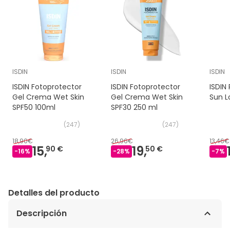
ISDIN
ISDIN
ISDIN
ISDIN Fotoprotector
ISDIN Fotoprotector
ISDIN 
Gel Crema Wet Skin
Gel Crema Wet Skin
Sun L
SPF50 100ml
SPF30 250 ml
(
247
)
(
247
)
18,90€
26,96€
13,46€
15,
19,
90 €
50 €
-
16
%
-
28
%
-
7
%
Detalles del producto
Descripción