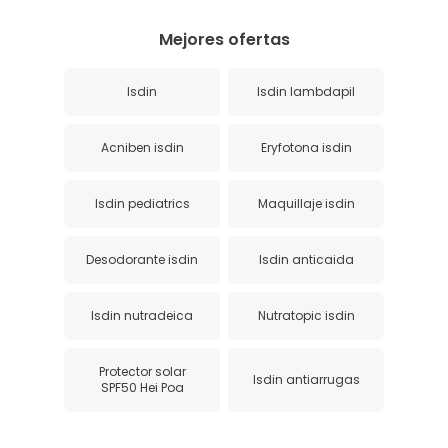
Mejores ofertas
Isdin
Isdin lambdapil
Acniben isdin
Eryfotona isdin
Isdin pediatrics
Maquillaje isdin
Desodorante isdin
Isdin anticaida
Isdin nutradeica
Nutratopic isdin
Protector solar
Isdin antiarrugas
SPF50 Hei Poa