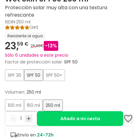
Protección solar muy alta con una textura
refrescante
ISDIN
·
250 ml
(
247
)
Resistente al agua
23,
59 €
-
13
%
26,96€
Sólo 6 unidades a este precio
Factor de protección solar
:
SPF 50
SPF 30
SPF 50
SPF 50+
Volumen
:
250 ml
100 ml
150 ml
250 ml
Añadir a mi cesta
Envío en
24-72h