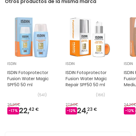
Otros productos de la misma marca
ISDIN
ISDIN
ISDIN
ISDIN Fotoprotector
ISDIN Fotoprotector
ISDIN
Fusion Water Magic
Fusion Water Magic
Fusio
SPF50 50 ml
Repair SPF50 50 ml
Mediu
(
541
)
(
166
)
26,95€
27,50€
24,26
22,
24,
42 €
23 €
-
17
%
-
12
%
-
12
%