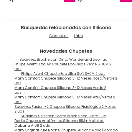
Busquedas relacionadas con Silicona
Cadenitas
Látex
Novedades
Chupetes
Suavinex Broche con Cinta Wonderland Liso 1 ud
Philips Avent Ultra Air Chupete Eco Beige Verde 6-18M 2
uds
Philips Avent Chupete Eco Ultra Soft 0-6M 2 uds
Mam Comfort Chupete Silicona 3-12 Meses Rosa/Verde 2
uds
Mam Comfort Chupete Silicona 3-12 Meses Verde 2
uds
Mam Comfort Chupete Silicona 3-12 Meses Azul/Verde 2
uds
Suavinex Fusion -2 Chupete Silicona Fisiológico 2 Meses
2 uds
Suavinex Selection Poetry Broche con Cinta 1 ud
Dodie Chupete Anatómico Silicona 18M+ Mathilde
Cabana A108 2 uds
Mam Original Pure Noche Chupete Silicona Rosa/Morado