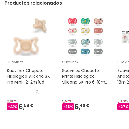
Productos relacionados
Suavinex
Suavinex
Suavi
Suavinex Chupete
Suavinex Chupete
Suavi
Fisiológico Silicona SX
Prints Fisiológico
Anató
Pro Mini -2-2m 1ud
Silicona SX Pro 6-18m
18m 2
2 uds
(
1
)
8,50€
9,95€
9,65€
6,
6,
59 €
49 €
-
22
%
-
35
%
-
37
%