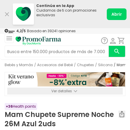
Continúa en la App
Cuidamos de ti con promociones
Abrir
exclusivas
4,2
/5
Basado en
39241
opiniones
Bebés y Mamás
/
Accesorios del Bebé
/
Chupetes
/
Silicona
/
Mam C
Ver detalles
*-8% a partir de 72€ hasta el 16/08/2026. Se excluyen
Medicamentos y Leches infantiles de 0-6 meses o especiales. No
acumulable.
+
36
Health points
Mam Chupete Supreme Noche
26M Azul 2uds