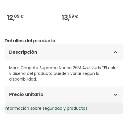
12,
13,
09 €
59 €
Detalles del producto
Descripción
Mam Chupete Supreme Noche 26M Azul 2uds *El color
y diseño del producto pueden variar según la
disponibilidad.
Precio unitario
Información sobre seguridad y productos
6,04€ / Unidades