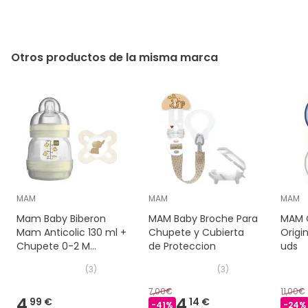
Otros productos de la misma marca
MAM
MAM
MAM
Mam Baby Biberon
MAM Baby Broche Para
MAM C
Mam Anticolic 130 ml +
Chupete y Cubierta
Origi
Chupete 0-2 M
de Proteccion
uds
Silicona
(
3
)
(
3
)
7,00€
11,00€
4,
4,
99 €
14 €
-
41
%
-
24
%