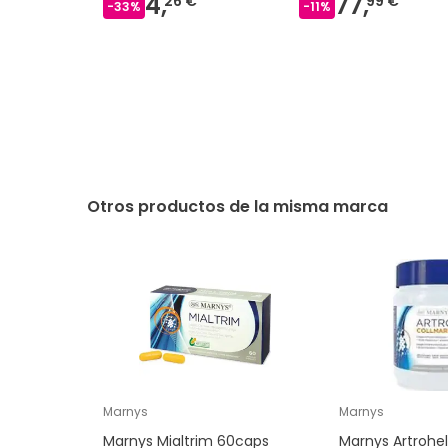
4,
77,
26 €
99 €
-
33
%
-
11
%
Otros productos de la misma marca
Marnys
Marnys
Marnys Mialtrim 60caps
Marnys Artrohe