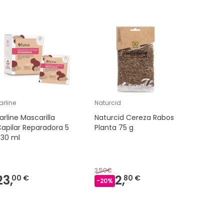
arline
Naturcid
EL GRANE
arline Mascarilla
Naturcid Cereza Rabos
Granero 
apilar Reparadora 5
Planta 75 g
Copos 5 
X30 ml
500 g
3,50€
23,
2,
3,
00 €
80 €
09 €
-
20
%