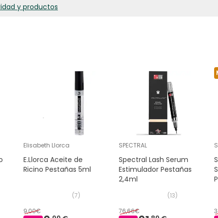
ridad y productos
Elisabeth Llorca
SPECTRAL
o
E.Llorca Aceite de
Spectral Lash Serum
Ricino Pestañas 5ml
Estimulador Pestañas
2,4ml
P
(
7
)
(
13
)
9,00€
76,66€
3