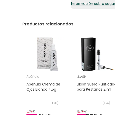
Información sobre segu
Productos relacionados
Abéñula
LILASH
Abéñula Crema de
Lilash Suero Purificad
Ojos Blanca 4.5g
para Pestañas 2 ml
(
28
)
(
154
)
6,33€
87,91€