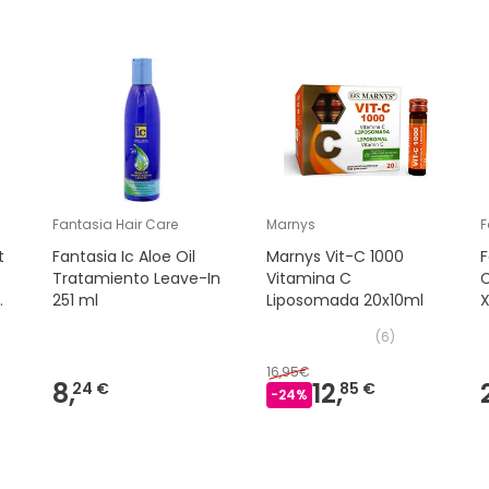
Fantasia Hair Care
Marnys
F
t
Fantasia Ic Aloe Oil
Marnys Vit-C 1000
F
Tratamiento Leave-In
Vitamina C
C
251 ml
Liposomada 20x10ml
(
6
)
16,95€
8,
12,
24 €
85 €
-
24
%