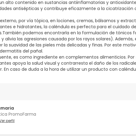
n alto contenido en sustancias antiinflamatorias y antioxidante
ades antisépticas y contribuye eficazmente a la cicatrización
externo, por vía tópica, en lociones, cremas, bálsamos y extract
tes e hidratantes, la caléndula es perfecta para el cuidado de 
s.También podemos encontrarla en la formulación de tónicos fa
y alivia las agresiones causada por los rayos solares). Además,
 la suavidad de las pieles más delicadas y finas. Por este motiv
 dermatitis del pañal.
uente, es como ingrediente en complementos alimenticios. Por
ntes apoya la salud visual y contrarresta el daño de los radicales
r. En caso de duda a la hora de utilizar un producto con caléndu
amaria
tica PromoFarma
Ver perfil