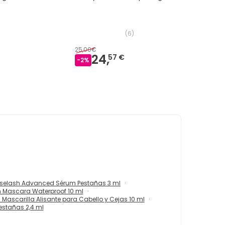
(
6
)
25,00€
24,
57 €
-
2
%
oselash Advanced Sérum Pestañas 3 ml
n Mascara Waterproof 10 ml
! Mascarilla Alisante para Cabello y Cejas 10 ml
estañas 2,4 ml