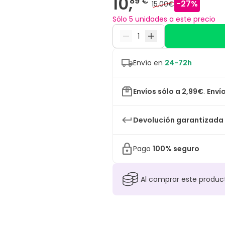
10,
89 €
-
27
%
15,00€
Sólo 5 unidades a este precio
Envío en
24-72h
Envíos sólo a 2,99€
.
Envío
Devolución garantizada
Pago
100% seguro
Al comprar este produ