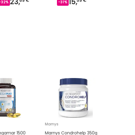
23,
15,
7,
69 €
59 €
-
32
%
-
31
%
-
22
%
Marnys
gamar 1500
Marnys Condrohelp 350g