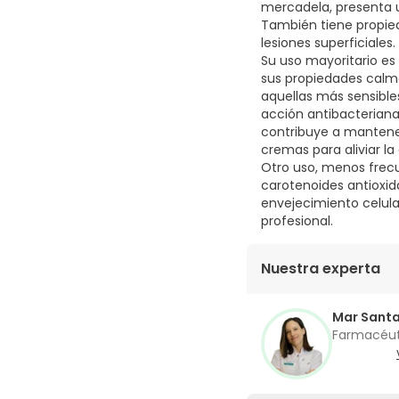
mercadela, presenta u
También tiene propied
lesiones superficiales.
Su uso mayoritario es 
sus propiedades calman
aquellas más sensible
acción antibacteriana 
contribuye a mantener
cremas para aliviar la
Otro uso, menos frec
carotenoides antioxida
envejecimiento celula
profesional.
Nuestra experta
Mar Sant
Farmacéu