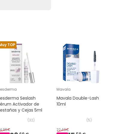
Muy TOP
Muy TOP
Sesderma
Mavala
Sensilis
Sesderma Seslash
Mavala Double-Lash
Sensilis
Sérum Activador de
10ml
Mascara 
estañas y Cejas 5ml
(
32
)
(
5
)
4,95€
22,49€
10,15€