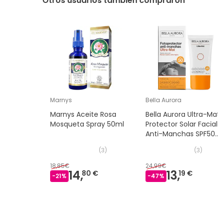
Otros usuarios también compraron
Marnys
Bella Aurora
Marnys Aceite Rosa
Bella Aurora Ultra-Ma
Mosqueta Spray 50ml
Protector Solar Facial
Anti-Manchas SPF50
Piel Grasa 50ml
(
3
)
(
3
)
18,85€
24,99€
14,
13,
80 €
19 €
-
21
%
-
47
%