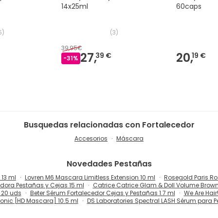
14x25ml
60caps
5
)
(
3
)
39,95€
27,
20,
39 €
19 €
-
31
%
Busquedas relacionadas con Fortalecedor
Accesorios
Máscara
Novedades
Pestañas
 13 ml
Lovren M6 Mascara Limitless Extension 10 ml
Rosegold Paris R
dora Pestañas y Cejas 15 ml
Catrice Catrice Glam & Doll Volume Brow
 20 uds
Beter Sérum Fortalecedor Cejas y Pestañas 1.7 ml
We Are Hair
Conic [HD Mascara] 10.5 ml
DS Laboratories Spectral LASH Sérum para P