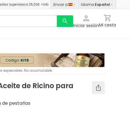
Enviar a
:
Idioma
:
Español
estas superiores a 25,00€
+info
Mi cesta
Iniciar sesión
 o especiales. No acumulable.
Aceite de Ricino para
ón de pestañas