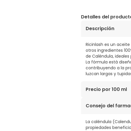
Detalles del product
Descripción
Ricinlash es un aceit
otros ingredientes 10
de Caléndula, ideales
La fórmula está diseñad
contribuyendo a la pr
luzcan largas y tupida
Precio por 100 ml
5,45€ / 100 ml
Consejo del farma
La caléndula (Calendul
propiedades beneficio