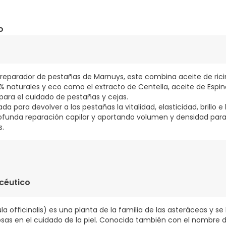
o
e reparador de pestañas de Marnuys, este combina aceite de ric
0% naturales y eco como el extracto de Centella, aceite de Espin
 para el cuidado de pestañas y cejas.
a para devolver a las pestañas la vitalidad, elasticidad, brillo e
ofunda reparación capilar y aportando volumen y densidad para
s.
céutico
a officinalis) es una planta de la familia de las asteráceas y se 
sas en el cuidado de la piel. Conocida también con el nombre 