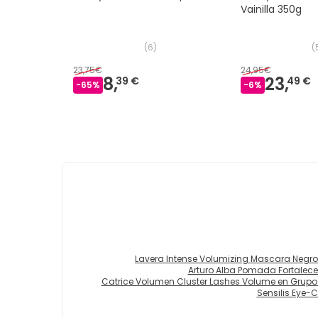
Vainilla 350g
(
6
)
(
23,75€
24,95€
8,
23,
39 €
49 €
-
65
%
-
6
%
Lavera Intense Volumizing Mascara Negro
Arturo Alba Pomada Fortalece
Catrice Volumen Cluster Lashes Volume en Grupo
Sensilis Eye-