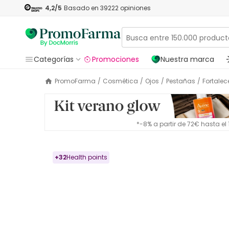
4,2
/5
Basado en
39222
opiniones
Categorías
Promociones
Nuestra marca
PromoFarma
/
Cosmética
/
Ojos
/
Pestañas
/
Fortale
*-8% a partir de 72€ hasta e
+
32
Health points