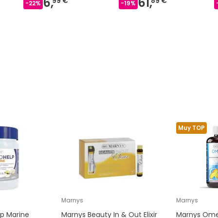
6,
61,
99 €
89 €
-
22
%
-
19
%
Muy TOP
Marnys
Marnys
lp Marine
Marnys Beauty In & Out Elixir
Marnys Ome