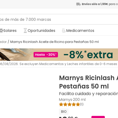
Envíos sólo a 1,99€
para c
Solares
Oportunidades
Medicamentos
cedor
/
Marnys Ricinlash Aceite de Ricino para Pestañas 50 ml
l 16/08/2026. Se excluyen Medicamentos y Leches infantiles de 0-6 meses
Marnys Ricinlash 
Pestañas 50 ml
Facilita cuidado y reparaci
Marnys
·
200 ml
(
1
)
BIO