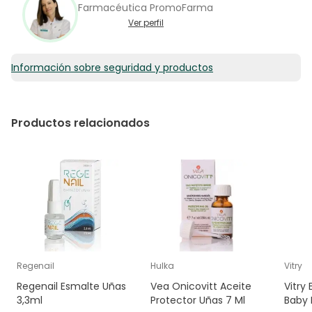
Farmacéutica PromoFarma
Ver perfil
Información sobre seguridad y productos
Productos relacionados
Regenail
Hulka
Vitry
Regenail Esmalte Uñas
Vea Onicovitt Aceite
Vitry
3,3ml
Protector Uñas 7 Ml
Baby 