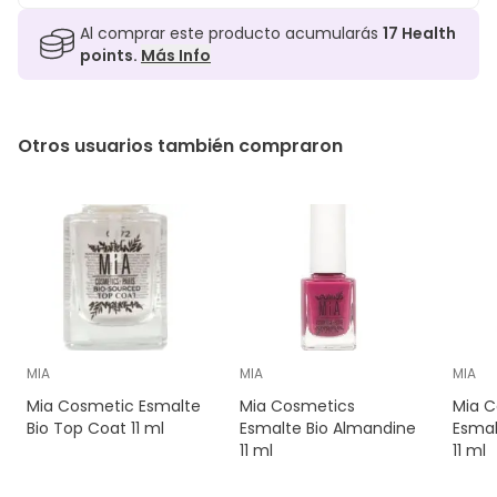
Al comprar este producto acumularás
17
Health
points.
Más Info
Otros usuarios también compraron
MIA
MIA
MIA
Mia Cosmetic Esmalte
Mia Cosmetics
Mia C
Bio Top Coat 11 ml
Esmalte Bio Almandine
Esmal
11 ml
11 ml