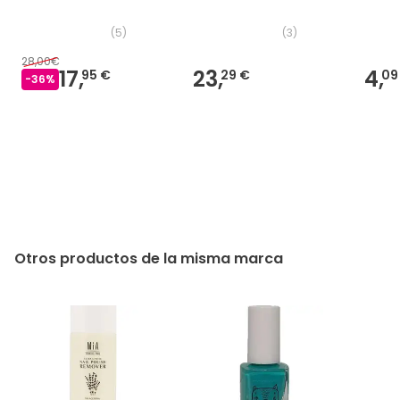
(
5
)
(
3
)
28,00€
17,
23,
4,
95 €
29 €
09
-
36
%
Otros productos de la misma marca