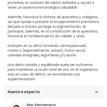
proteínas, la curación de tejidos dañados y ayuda a
77266 [NANO]), TITANIUM DIOXIDE (CI 77891), YELLOW 5
tener un sistema inmunológico saludable.
LAKE (CI 19140).
Además, favorece la síntesis de queratina y colágeno,
así que ayuda a prevenir el envejecimiento prematuro
del pelo e incluso, protege su pigmentación. Al
participar, además, en la constitución de la queratina,
favorece el fortalecimiento de cabello y uñas.
Inclúyelo en tu dieta tomando carnes,pescado,
marisco (especialmente, ostras), frutos secos,
cereales integrales, legumbres y/o leche.
Una dieta variada y equilibrada suele ser suficiente
para mantener un buen nivel de zinc en el organismo,
solo en caso de déficit, se recomienda una
suplementación.
Nuestra experta
Mar Santamaria