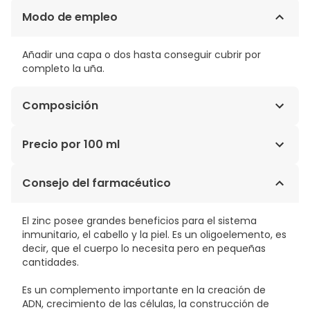
Modo de empleo
Añadir una capa o dos hasta conseguir cubrir por
completo la uña.
Composición
BUTYL ACETATE, ETHYL ACETATE, NITROCELLULOSE,
Precio por 100 ml
ADIPIC ACID/ NEOPENTYL GLYCOL/TRIMELLITIC
ANHYDRIDE COPOLYMER, ALCOHOL, ACETYL TRIBUTYL
54,27€ / 100 ml
Consejo del farmacéutico
CITRATE, BUTYL ACETATE, CAPRYLIC/CAPRIC
TRIGLYCERIDE, ISOPROPYL ALCOHOL, ETHYL ACETATE,
STEARALKONIUM BENTONITE, N-BUTYL ALCOHOL,
El zinc posee grandes beneficios para el sistema
PHOSPHORIC ACID, APIUM GRAVEOLENS (CELERY) SEED
inmunitario, el cabello y la piel. Es un oligoelemento, es
EXTRACT (APIUM GRAVEOLENS SEED EXTRACT),
decir, que el cuerpo lo necesita pero en pequeñas
DIACETONE ALCOHOL, DIATOMACEOUS EARTH,
cantidades.
ETOCRYLENE, HEXANAL, LITHOTHAMNION CALCAREUM
EXTRACT, MANNITOL, SILICA, SORBIC ACID, TOCOPHEROL,
Es un complemento importante en la creación de
ZINC SULFATE, RED 6 LAKE (CI 15850), IRON OXIDES (CI
ADN, crecimiento de las células, la construcción de
77491), MANGANESE VIOLET (CI 77742), BLACK 2 (CI