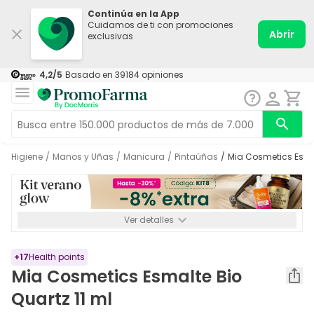
Continúa en la App
Cuidamos de ti con promociones
Abrir
exclusivas
4,2
/5
Basado en
39184
opiniones
Higiene
/
Manos y Uñas
/
Manicura
/
Pintaúñas
/
Mia Cosmetics Esma
Ver detalles
*-8% a partir de 72€ hasta el 16/08/2026. Se excluyen
Medicamentos y Leches infantiles de 0-6 meses o especiales. No
acumulable.
+
17
Health points
Mia Cosmetics Esmalte Bio
Quartz 11 ml