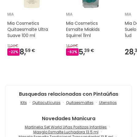
MIA
MIA
MIA
Mia Cosmetics
Mia Cosmetics
Mia D
Quitaesmalte Ultra
Esmalte Miakids
Suelo
Suave 100 ml
Squirrel 11ml
1ud
11,00€
14,00€
8,
5,
28,
59 €
39 €
-
22
%
-
62
%
Busquedas relacionadas con Pintaúñas
Kits
Quitacutículas
Quitaesmaltes
Utensilios
Novedades
Manicura
Martinelia Set World Uñas Postizas Infantiles
Masglo Esmalte Luchadora 13.5 ml
Masglo Esmalte Tradicional Trascendental 13.5 ml