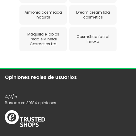
Armonia cosmetica
Dream cream lola
natural
cosmetics
Maquillaje labios
Cosmética facial
Iredale Mineral
Innoxa
Cosmetics Ltd
Opiniones reales de usuarios
4,2
/5
Basado en
39184
opiniones