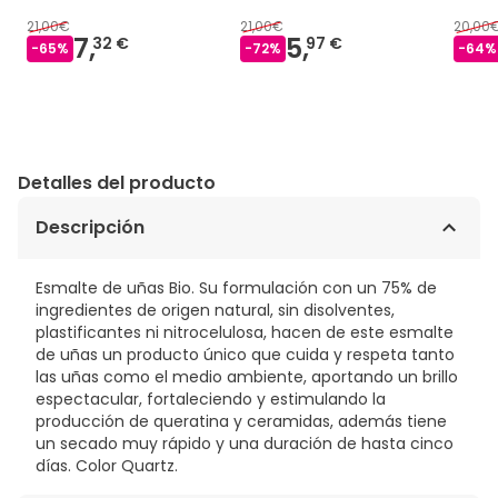
21,00€
21,00€
20,00
7,
5,
32 €
97 €
-
65
%
-
72
%
-
64
%
Detalles del producto
Descripción
Esmalte de uñas Bio. Su formulación con un 75% de
ingredientes de origen natural, sin disolventes,
plastificantes ni nitrocelulosa, hacen de este esmalte
de uñas un producto único que cuida y respeta tanto
las uñas como el medio ambiente, aportando un brillo
espectacular, fortaleciendo y estimulando la
producción de queratina y ceramidas, además tiene
un secado muy rápido y una duración de hasta cinco
días. Color Quartz.