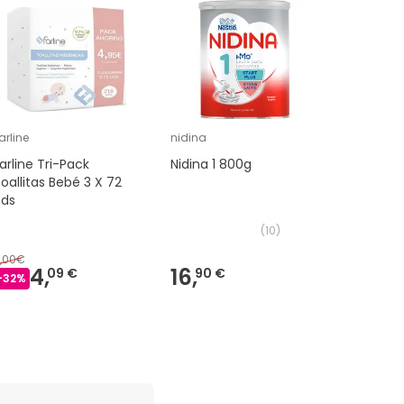
arline
nidina
Calendufl
arline Tri-Pack
Nidina 1 800g
Pack Cal
oallitas Bebé 3 X 72
Toallita
uds
3x72 Uni
(
10
)
,00€
4,
16,
18,
09 €
90 €
29 €
-
32
%