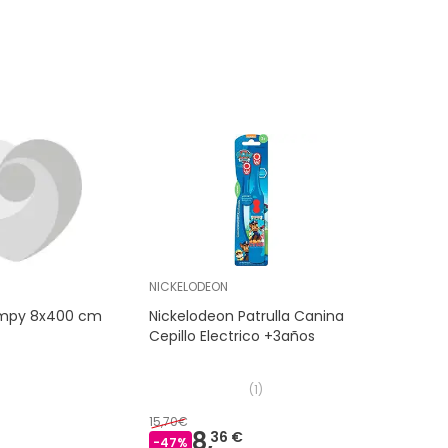
NICKELODEON
impy 8x400 cm
Nickelodeon Patrulla Canina
Cepillo Electrico +3años
(
1
)
15,70€
8,
36 €
-
47
%