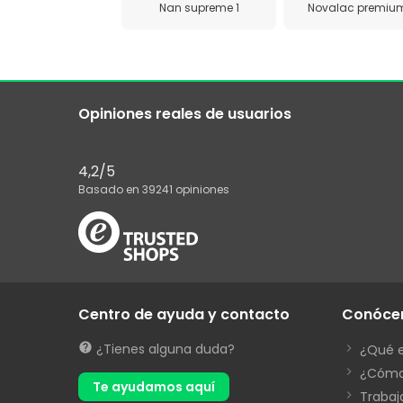
Nan supreme 1
Novalac premium
Opiniones reales de usuarios
4,2
/5
Basado en
39241
opiniones
Centro de ayuda y contacto
Conóce
¿Tienes alguna duda?
¿Qué 
¿Cómo
Te ayudamos aquí
Trabaj