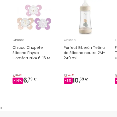
Chicco
Chicco
F
Chicco Chupete
Perfect Biberón Tetina
F
Silicona Physio
de Silicona neutro 2M+
T
Comfort Ni?A 6-16 M 2
240 ml
U
7,85€
10,95€
6
6,
10,
79 €
59 €
-
14
%
-
3
%
o