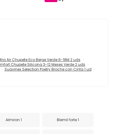
Ultra Air Chupete Eco Beige Verde 6-18M 2 uds
fort Chupete Silicona 3-12 Meses Verde 2 uds
Suavinex Selection Poetry Broche con Cinta 1 ud
Almiron 1
Blemil forte 1