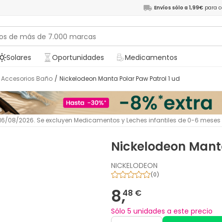
Envíos sólo a 1,99€
para c
Solares
Oportunidades
Medicamentos
Accesorios Baño
/
Nickelodeon Manta Polar Paw Patrol 1 ud
l 16/08/2026. Se excluyen Medicamentos y Leches infantiles de 0-6 meses
Nickelodeon Manta
NICKELODEON
(
0
)
8,
48 €
Sólo 5 unidades a este precio