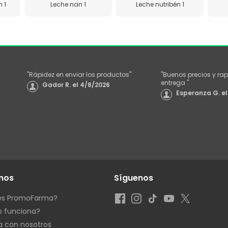
 1
Leche nan 1
Leche nutribén 1
"
Rápidez en enviar los productos
"
"
Buenos precios y rap
entrega
"
Gador R.
el
4/8/2026
Esperanza G.
el
nos
Síguenos
es PromoFarma?
 funciona?
a con nosotros