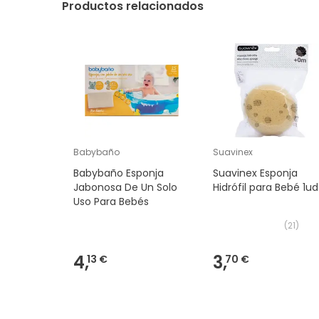
Productos relacionados
Babybaño
Suavinex
Babybaño Esponja
Suavinex Esponja
Jabonosa De Un Solo
Hidrófil para Bebé 1ud
Uso Para Bebés
(
21
)
4,
3,
13 €
70 €