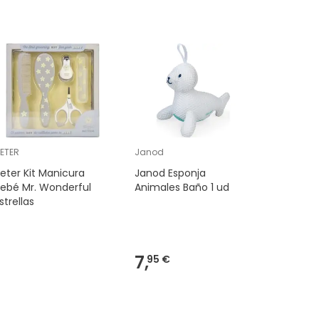
ETER
Janod
SAFETY
eter Kit Manicura
Janod Esponja
Esponja 
ebé Mr. Wonderful
Animales Baño 1 ud
gran seg
strellas
7,
95 €