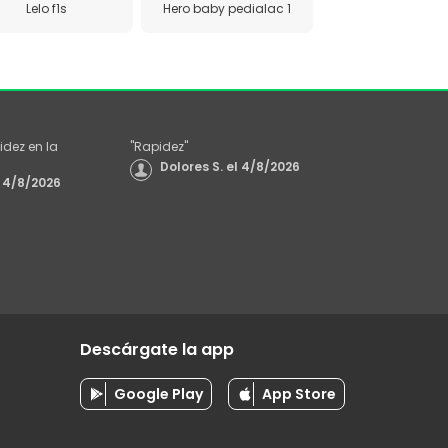
Lelo f1s
Hero baby pedialac 1
idez en la
"
Rapidez
"
Dolores S.
el
4/8/2026
4/8/2026
Descárgate la app
Google Play
App Store