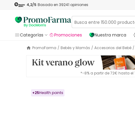
4,2
/5
Basado en
39241
opiniones
Categorías
Promociones
Nuestra marca
PromoFarma
/
Bebés y Mamás
/
Accesorios del Bebé
/
*-8% a partir de 72€ hasta e
+
25
Health points