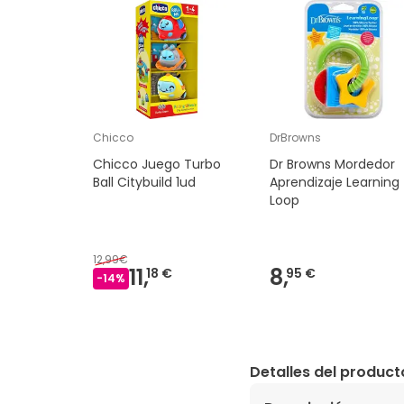
Chicco
DrBrowns
Chicco Juego Turbo
Dr Browns Mordedor
Ball Citybuild 1ud
Aprendizaje Learning
Loop
12,99€
11,
8,
18 €
95 €
-
14
%
Detalles del product