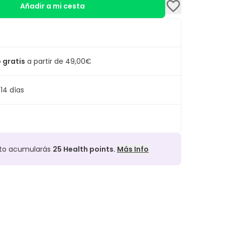
Añadir a mi cesta
 gratis
a partir de 49,00€
14 días
cto acumularás
25
Health points.
Más Info