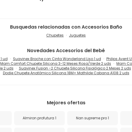
Busquedas relacionadas con Accesorios Baño
Chupetes
Juguetes
Novedades
Accesorios del Bebé
1 ud
Suavinex Broche con Cinta Wonderland Liso 1 ud
Philips Avent 
Mam Comfort Chupete Silicona 3-12 Meses Rosa/Verde 2 uds
Mam Com
e 2 uds
Suavinex Fusion -2 Chupete Silicona Fisiológico 2 Meses 2 uds
Dodie Chupete Anatómico Silicona 18M+ Mathilde Cabana A108 2 uds
Mejores ofertas
Almiron profutura 1
Nan supreme pro 1