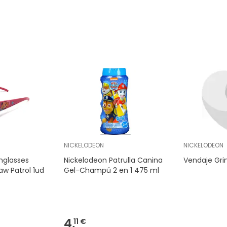
NICKELODEON
NICKELODEON
nglasses
Nickelodeon Patrulla Canina
Vendaje Gr
Paw Patrol 1ud
Gel-Champú 2 en 1 475 ml
4,
11 €