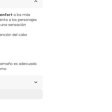
confort
a los más
nta a los personajes
n una sensación
ención del calor
Su tamaño es adecuado
rno.