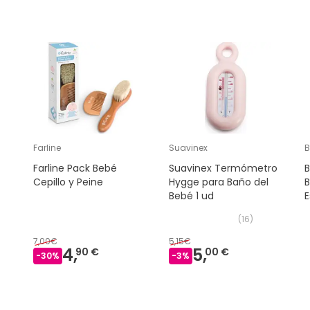
Farline
Suavinex
B
Farline Pack Bebé
Suavinex Termómetro
B
Cepillo y Peine
Hygge para Baño del
B
Bebé 1 ud
E
(
16
)
7,00€
5,15€
4,
5,
90 €
00 €
-
30
%
-
3
%