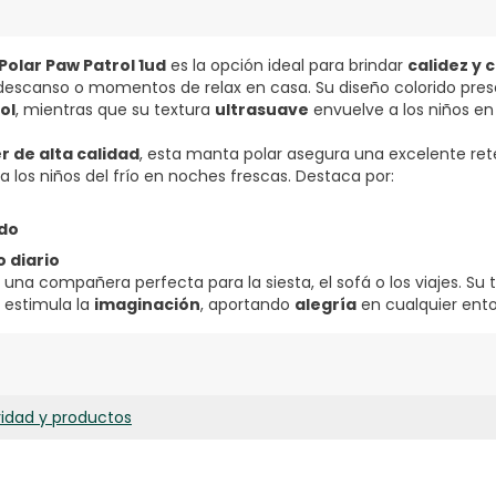
olar Paw Patrol 1ud
es la opción ideal para brindar
calidez y 
escanso o momentos de relax en casa. Su diseño colorido prese
ol
, mientras que su textura
ultrasuave
envuelve a los niños e
r de alta calidad
, esta manta polar asegura una excelente ret
a los niños del frío en noches frescas. Destaca por:
ado
o diario
n una compañera perfecta para la siesta, el sofá o los viajes. 
o estimula la
imaginación
, aportando
alegría
en cualquier ento
ridad y productos