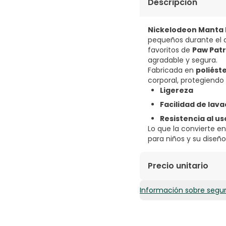
Descripción
Nickelodeon Manta P
pequeños durante el d
favoritos de
Paw Patr
agradable y segura.
Fabricada en
poliéste
corporal, protegiendo 
Ligereza
Facilidad de lav
Resistencia al us
Lo que la convierte e
para niños y su diseñ
Precio unitario
Información sobre segu
8,48€ / Unidades