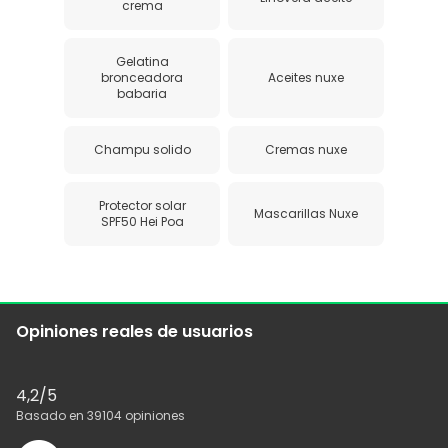
crema
Gelatina
bronceadora
Aceites nuxe
babaria
Champu solido
Cremas nuxe
Protector solar
Mascarillas Nuxe
SPF50 Hei Poa
Opiniones reales de usuarios
4,2
/5
Basado en
39104
opiniones