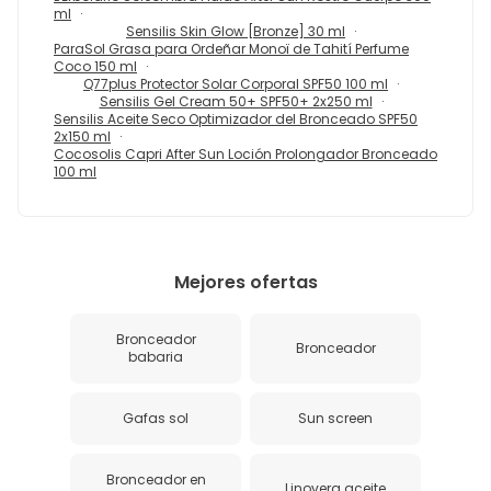
ml
Sensilis Skin Glow [Bronze] 30 ml
ParaSol Grasa para Ordeñar Monoï de Tahití Perfume
Coco 150 ml
Q77plus Protector Solar Corporal SPF50 100 ml
Sensilis Gel Cream 50+ SPF50+ 2x250 ml
Sensilis Aceite Seco Optimizador del Bronceado SPF50
2x150 ml
Cocosolis Capri After Sun Loción Prolongador Bronceado
100 ml
Mejores ofertas
Bronceador
Bronceador
babaria
Gafas sol
Sun screen
Bronceador en
Linovera aceite