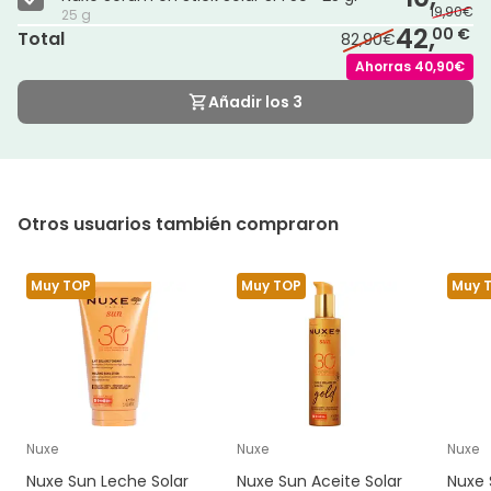
19,90€
25 g
42,
00 €
Total
82,90€
Ahorras
40,90€
Añadir los 3
Otros usuarios también compraron
Muy TOP
Muy TOP
Muy 
Nuxe
Nuxe
Nuxe
Nuxe Sun Leche Solar
Nuxe Sun Aceite Solar
Nuxe 