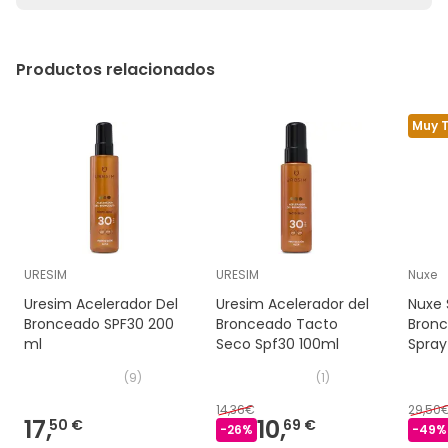
Productos relacionados
Muy 
URESIM
URESIM
Nuxe
Uresim Acelerador Del
Uresim Acelerador del
Nuxe 
Bronceado SPF30 200
Bronceado Tacto
Bronc
ml
Seco Spf30 100ml
Spray
(
9
)
(
1
)
14,36€
29,50
17,
10,
50 €
69 €
-
26
%
-
49
%