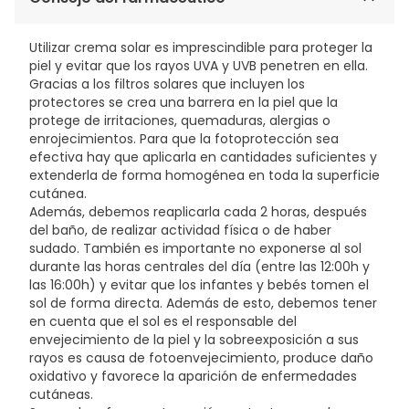
TRIAZINE, ETHYLHEXYL TRIAZONE, HYDROGENATED
CASTOR OIL/SEBACIC ACID COPOLYMER, DEXTRIN
Utilizar crema solar es imprescindible para proteger la
MYRISTATE, ISOPROPYL LAUROYL SARCOSINATE,
piel y evitar que los rayos UVA y UVB penetren en ella.
PARFUM/FRAGRANCE, HELIANTHUS ANNUUS (SUNFLOWER)
Gracias a los filtros solares que incluyen los
SEED OIL, ETHYL FERULATE, ROSMARINUS OFFICINALIS
protectores se crea una barrera en la piel que la
(ROSEMARY) LEAF EXTRACT, TOCOPHEROL,
protege de irritaciones, quemaduras, alergias o
TETRAMETHYL ACETYLOCTAHYDRONAPHTHALENES,
enrojecimientos. Para que la fotoprotección sea
CITRUS AURANTIUM PEEL OIL, LINALYL ACETATE, LIMONENE,
efectiva hay que aplicarla en cantidades suficientes y
LINALOOL, CITRONELLOL, DIMETHYL PHENETHYL ACETATE,
extenderla de forma homogénea en toda la superficie
GERANIOL, PELARGONIUM GRAVEOLENS FLOWER OIL,
cutánea.
ISOEUGENYL ACETATE [N5104/B]
Además, debemos reaplicarla cada 2 horas, después
del baño, de realizar actividad física o de haber
sudado. También es importante no exponerse al sol
durante las horas centrales del día (entre las 12:00h y
las 16:00h) y evitar que los infantes y bebés tomen el
sol de forma directa. Además de esto, debemos tener
en cuenta que el sol es el responsable del
envejecimiento de la piel y la sobreexposición a sus
rayos es causa de fotoenvejecimiento, produce daño
oxidativo y favorece la aparición de enfermedades
cutáneas.