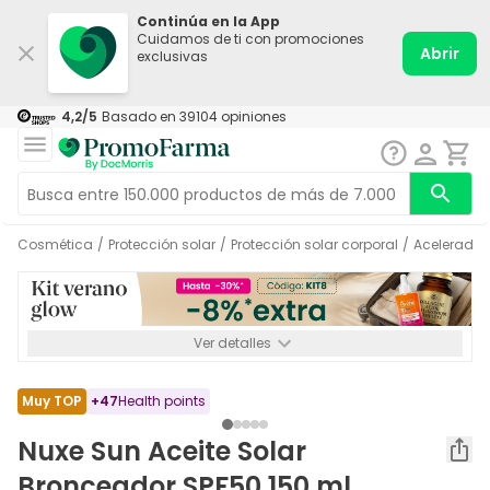
Continúa en la App
Cuidamos de ti con promociones
Abrir
exclusivas
4,2
/5
Basado en
39104
opiniones
Cosmética
/
Protección solar
/
Protección solar corporal
/
Acelerado
Ver detalles
*-8% a partir de 72€ hasta el 16/08/2026. Se excluyen
Medicamentos y Leches infantiles de 0-6 meses o especiales. No
acumulable.
Muy TOP
+
47
Health points
Nuxe Sun Aceite Solar
Bronceador SPF50 150 ml