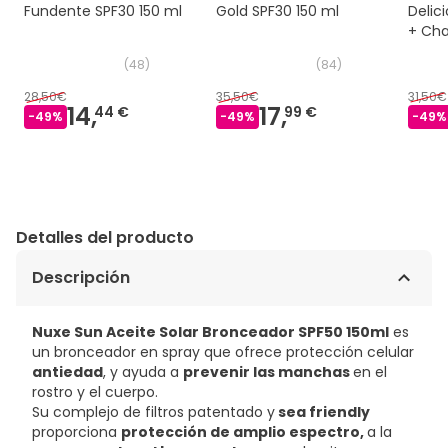
Fundente SPF30 150 ml
Gold SPF30 150 ml
Delic
+ Ch
Ducha
(
48
)
(
84
)
ml
28,50€
35,50€
31,50€
14,
17,
44 €
99 €
-
49
%
-
49
%
-
49
%
Detalles del producto
Descripción
Nuxe Sun Aceite Solar Bronceador SPF50 150ml
es
un bronceador en spray que ofrece protección celular
antiedad
, y ayuda a
prevenir las manchas
en el
rostro y el cuerpo.
Su complejo de filtros patentado y
sea friendly
proporciona
protección de amplio espectro,
a la