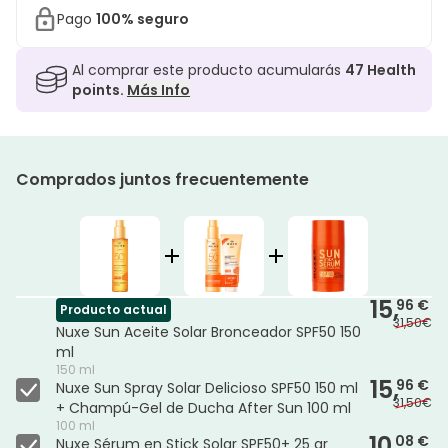
Pago
100% seguro
Al comprar este producto acumularás
47
Health
points.
Más Info
Comprados juntos frecuentemente
15,
96 €
Producto actual
31,50€
Nuxe Sun Aceite Solar Bronceador SPF50 150
ml
150 ml
15,
96 €
Nuxe Sun Spray Solar Delicioso SPF50 150 ml
31,50€
+ Champú-Gel de Ducha After Sun 100 ml
100 ml
10,
08 €
Nuxe Sérum en Stick Solar SPF50+ 25 gr