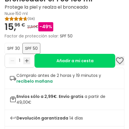
Protege la piel y realza el bronceado
Nuxe
·
150 ml
(
134
)
15,
96 €
-
49
%
31,50€
Factor de protección solar
:
SPF 50
SPF 30
SPF 50
Añadir a mi cesta
Cómpralo antes de 2 horas y 19 minutos y
recíbelo mañana
Envíos sólo a 2,99€
.
Envío gratis
a partir de
49,00€
Devolución garantizada
14 días