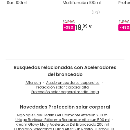
Sun 100ml
Multifunción 100ml
Prote
100ml
(
173
)
32,50€
21,50€
19,
99 €
-
38
%
-
49
%
Busquedas relacionadas con Aceleradores
del bronceado
After sun
Autobronceadores corporales
Protección solar corporal alta
Protección solar corporal media-baja
Novedades
Protección solar corporal
Algologie Soleil Marin Gel Calmante Aftersun 200 ml
Uriage Bariésun Bálsamo Reparador Aftersun 500 ml
Kream Glowy Mary Acelerador Del Bronceado 200 ml
L'Erbolario Soleombra Fluido After Sun Rostro Cuerpo 300