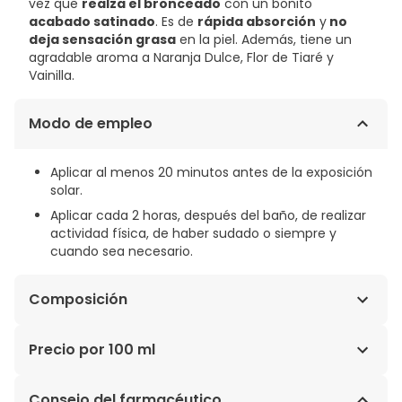
vez que
realza el bronceado
con un bonito
acabado satinado
. Es de
rápida absorción
y
no
deja sensación grasa
en la piel. Además, tiene un
agradable aroma a Naranja Dulce, Flor de Tiaré y
Vainilla.
Modo de empleo
Aplicar al menos 20 minutos antes de la exposición
solar.
Aplicar cada 2 horas, después del baño, de realizar
actividad física, de haber sudado o siempre y
cuando sea necesario.
Composición
INGREDIENTS : COCO-CAPRYLATE/CAPRATE, C12-15
Precio por 100 ml
ALKYL BENZOATE, DIBUTYL ADIPATE, DIISOPROPYL
SEBACATE, DIETHYLAMINO HYDROXYBENZOYL HEXYL
10,64€ / 100 ml
Consejo del farmacéutico
BENZOATE, BIS-ETHYLHEXYLOXYPHENOL METHOXYPHENYL