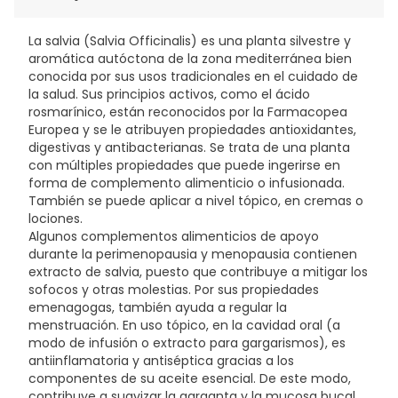
extract ; commiphora myrrhat extract ; sodium
fluoride ; sodium saccharin ; sodium benzoate ; salvia
La salvia (Salvia Officinalis) es una planta silvestre y
officinalis oil ; mentha piperita oil ; mentha arvensis oil
aromática autóctona de la zona mediterránea bien
; limonene ; ci 77491
conocida por sus usos tradicionales en el cuidado de
Contiene fluoruro de sodio.No utilizar en niños
la salud. Sus principios activos, como el ácido
menores de 12 años.Se recomienda cepillarse los
rosmarínico, están reconocidos por la Farmacopea
dientes después de cada comida y consultar
Europea y se le atribuyen propiedades antioxidantes,
regularmente un cirujano dentista.Evitar ingerir y
digestivas y antibacterianas. Se trata de una planta
escupir después de cada cepillado.Seguir siempre las
con múltiples propiedades que puede ingerirse en
indicaciones mencionadas en el estuche.Mantener
forma de complemento alimenticio o infusionada.
fuera del alcance de los niños.En caso de irritación,
También se puede aplicar a nivel tópico, en cremas o
dejar de utilizar este producto.En caso de aporte de
lociones.
fluoruro de otras fuentes, consultar con un dentista o
Algunos complementos alimenticios de apoyo
médico.Conservar a una temperatura inferior a
durante la perimenopausia y menopausia contienen
25°CNo utilizar en caso de ausencia o daños en el
extracto de salvia, puesto que contribuye a mitigar los
precinto de seguridad situado debajo del tapón.Retirar
sofocos y otras molestias. Por sus propiedades
el precinto de seguridad antes de uso.
emenagogas, también ayuda a regular la
menstruación. En uso tópico, en la cavidad oral (a
modo de infusión o extracto para gargarismos), es
antiinflamatoria y antiséptica gracias a los
componentes de su aceite esencial. De este modo,
contribuye a suavizar la garganta y la mucosa bucal