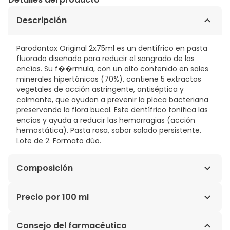
Descripción
Parodontax Original 2x75ml es un dentífrico en pasta
fluorado diseñado para reducir el sangrado de las
encías. Su f��rmula, con un alto contenido en sales
minerales hipertónicas (70%), contiene 5 extractos
vegetales de acción astringente, antiséptica y
calmante, que ayudan a prevenir la placa bacteriana
preservando la flora bucal. Este dentífrico tonifica las
encías y ayuda a reducir las hemorragias (acción
hemostática). Pasta rosa, sabor salado persistente.
Lote de 2. Formato dúo.
Composición
INCI: sodium bicarbonate ; aqua ; glycerin ;
Precio por 100 ml
cocamidopropyl betaine ; alcohol ; krameria triandra
extract ; echinacea purpurea flower/leaf/stem juice ;
9,75€ / 100 ml
Consejo del farmacéutico
alcohol denat ; xanthan gum ; chamomilla recutita