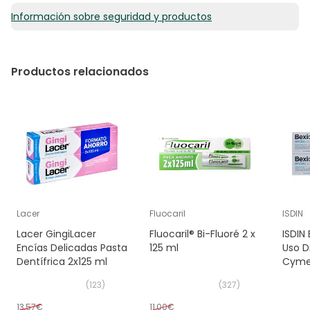
Información sobre seguridad y productos
Productos relacionados
Lacer
Fluocaril
ISDIN
Lacer GingiLacer
Fluocaril® Bi-Fluoré 2 x
ISDIN
Encías Delicadas Pasta
125 ml
Uso D
Dentífrica 2x125 ml
Cymen
(
123
)
(
327
)
13,57€
11,00€