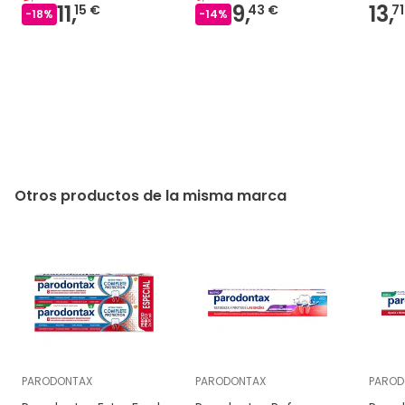
11,
9,
13,
15 €
43 €
71
-
18
%
-
14
%
Otros productos de la misma marca
PARODONTAX
PARODONTAX
PAROD