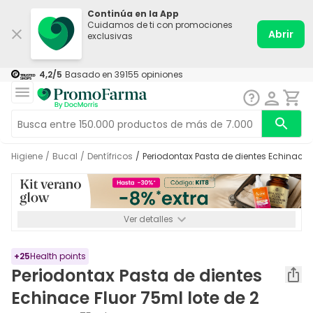
Continúa en la App
Cuidamos de ti con promociones
Abrir
exclusivas
4,2
/5
Basado en
39155
opiniones
Higiene
/
Bucal
/
Dentífricos
/
Periodontax Pasta de dientes Echinace F
Ver detalles
*-8% a partir de 72€ hasta el 16/08/2026. Se excluyen
Medicamentos y Leches infantiles de 0-6 meses o especiales. No
acumulable.
+
25
Health points
Periodontax Pasta de dientes
Echinace Fluor 75ml lote de 2