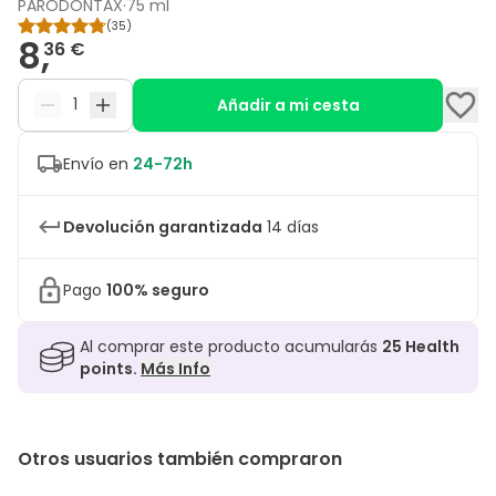
PARODONTAX
·
75 ml
(
35
)
8,
36 €
Añadir a mi cesta
Envío en
24-72h
Devolución garantizada
14 días
Pago
100% seguro
Al comprar este producto acumularás
25
Health
points.
Más Info
Otros usuarios también compraron