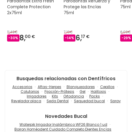
Parodontax Extra Fresh
Parodontax Refuerza y
Parod
Complete Protection
Protege las Encías
75ml
2x75ml
75ml
11,49€
7,19€
6,09€
8,
6,
00 €
17 €
-
30
%
-
14
%
-
29
%
Busquedas relacionadas con Dentífricos
Accesorios
Aftas-Herpes
Blanqueadores
Cepillos
Colutorios
Fijación-Prótesis
Gel
Halitosis
Irrigadores
Kits
Ortodoncia
Packs
Revelador placa
Seda Dental
Sequedad bucal
Spray
Novedades
Bucal
Waterpik Irrigador Inalámbrico WF26 Blanco 1 ud
Boiron Homéodent Cuidado Completo Dientes Encías