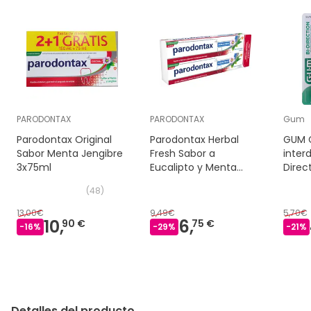
PARODONTAX
PARODONTAX
Gum
Parodontax Original
Parodontax Herbal
GUM C
Sabor Menta Jengibre
Fresh Sabor a
interd
3x75ml
Eucalipto y Menta
Direc
2x75 ml
mm 6
(
48
)
13,00€
9,49€
5,70€
10,
6,
90 €
75 €
-
16
%
-
29
%
-
21
%
Detalles del producto