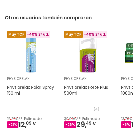
Otros usuarios también compraron
Muy TOP
-40% 2ª ud.
Muy TOP
-40% 2ª ud.
PHYSIORELAX
PHYSIORELAX
PHYSI
Physiorelax Polar Spray
Physiorelax Forte Plus
Physi
150 ml
500ml
1000
(
4
)
15,25€
*
P. Estimado
39,90€
*
P. Estimado
13,79€
12,
29,
09 €
49 €
-
21
%
-
26
%
-
5
%