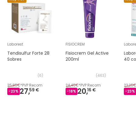
Laborest
FISIOCREM
Labore
Tendisulfur Forte 28
Fisiocrem Gel Active
Labor
Sobres
200ml
40 c
(
6
)
(
463
)
35,85€
*
PVP Recom
24,45€
*
PVP Recom
23,25
27,
20,
59 €
16 €
-
23
%
-
18
%
-
23
%