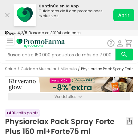
Continúa en la App
Cuidamos de ti con promociones
Abrir
exclusivas
4,2
/5
Basado en
39104
opiniones
Salud
/
Cuidado Muscular
/
Músculo
/
Physiorelax Pack Spray Forte 
Ver detalles
*-8% a partir de 72€ hasta el 16/08/2026. Se excluyen
Medicamentos y Leches infantiles de 0-6 meses o especiales. No
acumulable.
+
40
Health points
Physiorelax Pack Spray Forte
Plus 150 ml+Forte75 ml