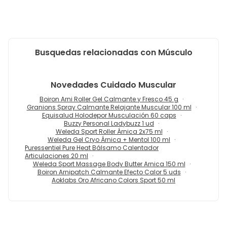
Busquedas relacionadas con Músculo
Novedades
Cuidado Muscular
Boiron Arni Roller Gel Calmante y Fresco 45 g
Granions Spray Calmante Relajante Muscular 100 ml
Equisalud Holodepor Musculación 60 caps
Buzzy Personal Ladybuzz 1 ud
Weleda Sport Roller Árnica 2x75 ml
Weleda Gel Cryo Árnica + Mentol 100 ml
Puressentiel Pure Heat Bálsamo Calentador
Articulaciones 20 ml
Weleda Sport Massage Body Butter Arnica 150 ml
Boiron Arnipatch Calmante Efecto Calor 5 uds
Aoklabs Oro Africano Colors Sport 50 ml