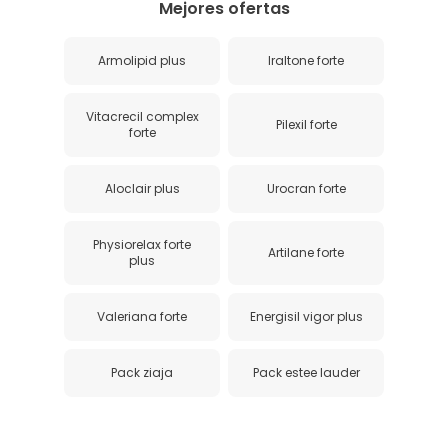
Mejores ofertas
Armolipid plus
Iraltone forte
Vitacrecil complex
Pilexil forte
forte
Aloclair plus
Urocran forte
Physiorelax forte
Artilane forte
plus
Valeriana forte
Energisil vigor plus
Pack ziaja
Pack estee lauder