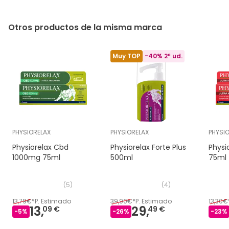
Otros productos de la misma marca
Muy TOP
-40% 2ª ud.
PHYSIORELAX
PHYSIORELAX
PHYSI
Physiorelax Cbd
Physiorelax Forte Plus
Physi
1000mg 75ml
500ml
75ml
(
5
)
(
4
)
13,79€
*
P. Estimado
39,90€
*
P. Estimado
13,30€
13,
29,
09 €
49 €
-
5
%
-
26
%
-
23
%