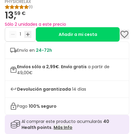
PHYSIORELAX
(
1
)
13,
59 €
Sólo 2 unidades a este precio
Añadir a mi cesta
Envío en
24-72h
Envíos sólo a 2,99€
.
Envío gratis
a partir de
49,00€
Devolución garantizada
14 días
Pago
100% seguro
Al comprar este producto acumularás
40
Health points.
Más Info