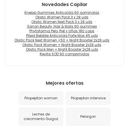
Novedades
Capilar
Kneipp Gummies Anticaída 60 gominolas
Olistic Women Pack 3 x 28 uds
Olistic Women Next Pack 3 x 28 uds
Sanon Beauty, Hair & Nails 60 gummies
Phytofarma Pelo, Piel y Uñas 180 caps
Pilexil Bebible Anticaída Forte Max 45 uds
Olistic Pack Next Women +50 + Night Booster 2x28 uds
Olistic Pack Women + Night Booster 2x28 uds
Olistic Pack Men + Night Booster 2x28 uds
Revita SOD 90 comprimidos
Mejores ofertas
Pilopeptan woman
Pilopeptan intensive
Leches de
Pelargon
crecimiento Guigoz