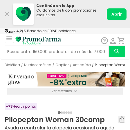
Continúa en la App
Cuidamos de ti con promociones
Abrir
exclusivas
4,2
/5
Basado en
39241
opiniones
Dietética
/
Nutricosmética
/
Capilar
/
Anticaída
/
Pilopeptan Woma
Ver detalles
*-8% a partir de 72€ hasta el 16/08/2026. Se excluyen
Medicamentos y Leches infantiles de 0-6 meses o especiales. No
acumulable.
+
73
Health points
Pilopeptan Woman 30comp
Ayuda a controlar la alopecia ocasional o aguda