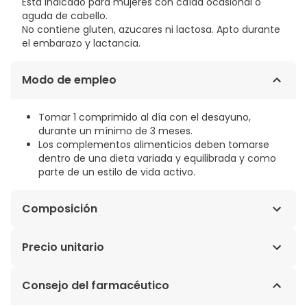
Está indicado para mujeres con caída ocasional o
aguda de cabello.
No contiene gluten, azucares ni lactosa. Apto durante
el embarazo y lactancia.
Modo de empleo
Tomar 1 comprimido al día con el desayuno,
durante un mínimo de 3 meses.
Los complementos alimenticios deben tomarse
dentro de una dieta variada y equilibrada y como
parte de un estilo de vida activo.
Composición
Colágeno hidrolizado, L-Cistina, Maltodextrina, L-
Precio unitario
Metionina, Pirofosfato férrico, Estabilizante (Celulosa
microcristalina), Vitamina B3/ Niacina (Nicotinamida),
0,81€ / Comprimidos
Consejo del farmacéutico
Antiaglomerante (Estearato de magnesio), Ácido
Hialurónico (Sal sódica), Vitamina B5/ Ácido