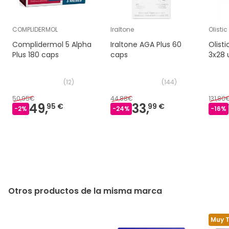
COMPLIDERMOL
Iraltone
Olistic
Complidermol 5 Alpha
Iraltone AGA Plus 60
Olist
Plus 180 caps
caps
3x28 
(
12
)
(
144
)
50,95€
44,88€
131,80
49,
33,
95 €
99 €
-
2
%
-
24
%
-
16
%
Otros productos de la misma marca
Muy 