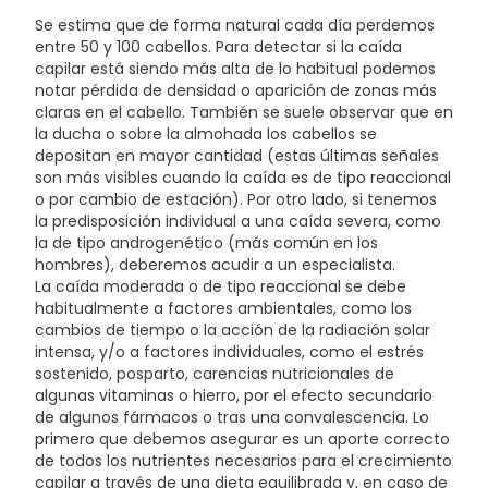
pantoténico (D-pantotenato cálcico), Agente de
Se estima que de forma natural cada día perdemos
recubrimiento (Hidroxipropilmetilcelulosa),
entre 50 y 100 cabellos. Para detectar si la caída
Estabilizante (Polidextrosa), Antiaglomerante (Dióxido
capilar está siendo más alta de lo habitual podemos
de silicio), Vitamina B2 (Riboflavina), Vitamina B6
notar pérdida de densidad o aparición de zonas más
(Clorhidrato de piridoxina), Vitamina B1 (Clorhidrato de
claras en el cabello. También se suele observar que en
piridoxina), Colorantes (Dióxido de titanio, Óxido de
la ducha o sobre la almohada los cabellos se
hierro, Riboflavina y Ácido carmínico). Vitamina B9/
depositan en mayor cantidad (estas últimas señales
Folato (Ácido pteroilmonoglutámico),
son más visibles cuando la caída es de tipo reaccional
Antiaglomerante (Talco), Selenito sódico, Biotina (D-
o por cambio de estación). Por otro lado, si tenemos
biotina), Almidón modificado y Emulsificante
la predisposición individual a una caída severa, como
(Lecitina).
la de tipo androgenético (más común en los
hombres), deberemos acudir a un especialista.
La caída moderada o de tipo reaccional se debe
habitualmente a factores ambientales, como los
cambios de tiempo o la acción de la radiación solar
intensa, y/o a factores individuales, como el estrés
sostenido, posparto, carencias nutricionales de
algunas vitaminas o hierro, por el efecto secundario
de algunos fármacos o tras una convalescencia. Lo
primero que debemos asegurar es un aporte correcto
de todos los nutrientes necesarios para el crecimiento
capilar a través de una dieta equilibrada y, en caso de