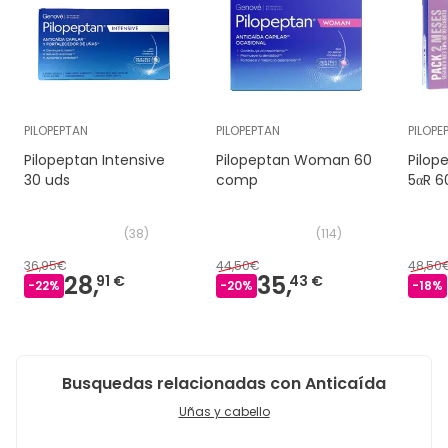
PILOPEPTAN
PILOPEPTAN
PILOPE
Pilopeptan Intensive
Pilopeptan Woman 60
Pilo
30 uds
comp
5αR 
(
38
)
(
114
)
36,95€
44,50€
48,50
28,
35,
91 €
43 €
-
22
%
-
20
%
-
18
%
Busquedas relacionadas con Anticaída
Uñas y cabello