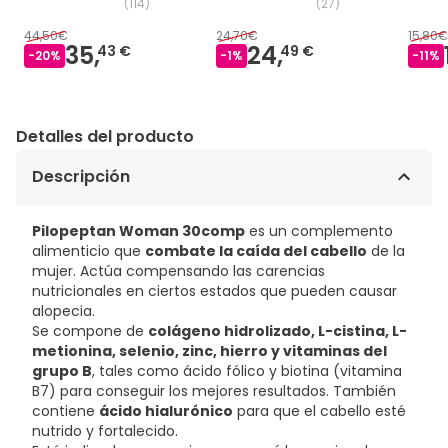
(
114
)
(
27
)
44,50€
24,70€
15,80€
35,
24,
43 €
49 €
-
20
%
-
1
%
-
11
%
Detalles del producto
Descripción
Pilopeptan Woman 30comp
es un complemento
alimenticio que
combate la caída del cabello
de la
mujer. Actúa compensando las carencias
nutricionales en ciertos estados que pueden causar
alopecia.
Se compone de
colágeno hidrolizado, L-cistina, L-
metionina, selenio, zinc, hierro y vitaminas del
grupo B
, tales como ácido fólico y biotina (vitamina
B7) para conseguir los mejores resultados. También
contiene
ácido hialurónico
para que el cabello esté
nutrido y fortalecido.