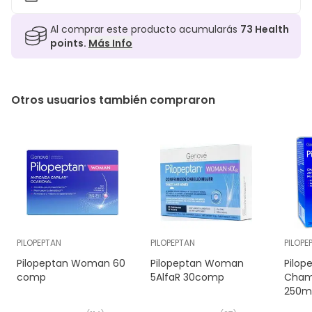
Al comprar este producto acumularás
73
Health
points.
Más Info
Otros usuarios también compraron
PILOPEPTAN
PILOPEPTAN
PILOPE
Pilopeptan Woman 60
Pilopeptan Woman
Pilo
comp
5AlfaR 30comp
Cham
250m