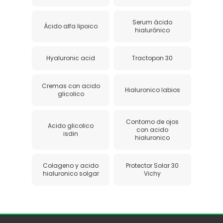
Serum ácido
Ácido alfa lipoico
hialurónico
Hyaluronic acid
Tractopon 30
Cremas con acido
Hialuronico labios
glicolico
Contorno de ojos
Acido glicolico
con acido
isdin
hialuronico
Colageno y acido
Protector Solar 30
hialuronico solgar
Vichy