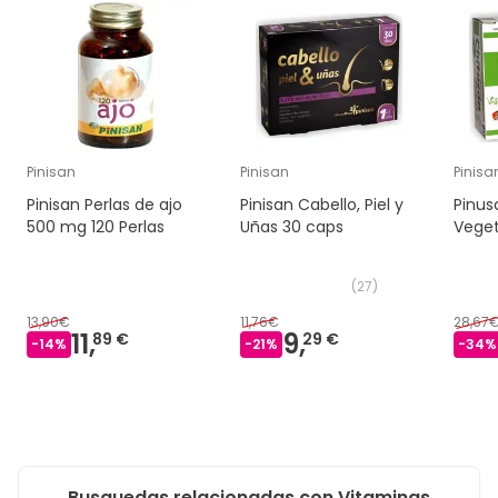
Pinisan
Pinisan
Pinisa
Pinisan Perlas de ajo
Pinisan Cabello, Piel y
Pinus
500 mg 120 Perlas
Uñas 30 caps
Veget
(
27
)
13,90€
11,76€
28,67
11,
9,
89 €
29 €
-
14
%
-
21
%
-
34
%
Busquedas relacionadas con Vitaminas