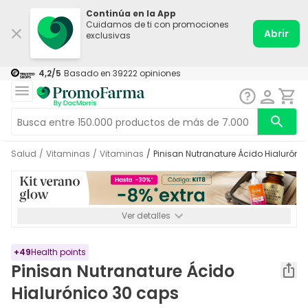
Continúa en la App
Cuidamos de ti con promociones
Abrir
exclusivas
4,2
/5
Basado en
39222
opiniones
Salud
/
Vitaminas
/
Vitaminas
/
Pinisan Nutranature Ácido Hialuróni
Ver detalles
*-8% a partir de 72€ hasta el 16/08/2026. Se excluyen
Medicamentos y Leches infantiles de 0-6 meses o especiales. No
acumulable.
+
49
Health points
Pinisan Nutranature Ácido
Hialurónico 30 caps