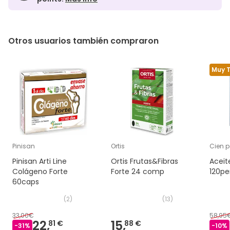
Otros usuarios también compraron
Muy 
Pinisan
Ortis
Cien p
Pinisan Arti Line
Ortis Frutas&Fibras
Aceite
Colágeno Forte
Forte 24 comp
120pe
60caps
(
2
)
(
13
)
33,00€
58,95
22,
15,
81 €
88 €
-
31
%
-
10
%