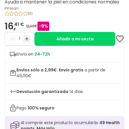
Ayuda a mantener la piel en condiciones normales
Pinisan
(
0
)
16,
41 €
-
9
%
18,00€
Añadir a mi cesta
Envío en
24-72h
Envíos sólo a 2,99€
.
Envío gratis
a partir de
49,00€
Devolución garantizada
14 días
Pago
100% seguro
Al comprar este producto acumularás
49
Health
points.
Más Info