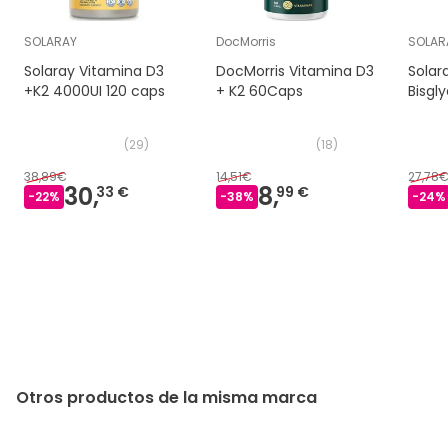
SOLARAY
DocMorris
SOLAR
Solaray Vitamina D3
DocMorris Vitamina D3
Sola
+K2 4000UI 120 caps
+ K2 60Caps
Bisgl
(
29
)
(
18
)
38,89€
14,51€
27,78
30,
8,
33 €
99 €
-
22
%
-
38
%
-
24
%
Otros productos de la misma marca