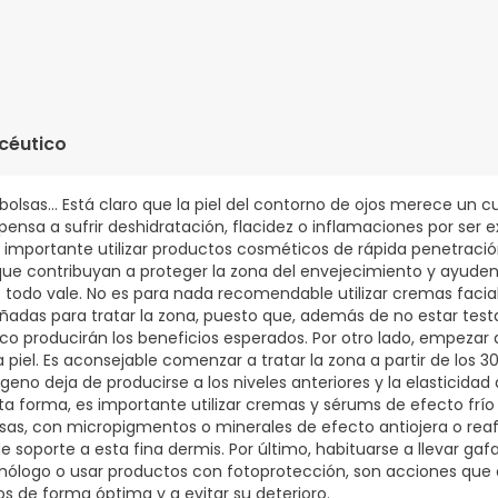
ROPANEDIOL, BUTYROSPERMUM PARKII BUTTER EXTRACT, GLYCERYL 
ALBA SEED OIL, GLYCERIN, DIMETHYL MEA, ARGANIA SPINOSA KERNEL 
-8 BEESWAX, CETYL ALCOHOL, ADENOSINE, ALCOHOL, ASCORBYL PALM
céutico
LENE GLYCOL, CAMPHANEDIOL, CAPRYLIC/CAPRIC TRIGLYCERIDE, C
EXASILOXANE, CYCLOPENTASILOXANE, DISODIUM EDTA, TOCOPHERY
GLUTAMYLAMIDOETHYL IMIDAZOLE, GLYCERYL OLEATE, HYDROCHLORI
, bolsas… Está claro que la piel del contorno de ojos merece un c
OL, PHYTOSPHINGOSINE HCL, PINANEDIOL, POLYSORBATE 20, RETI
pensa a sufrir deshidratación, flacidez o inflamaciones por se
IUM HYALURONATE, SODIUM HYDROXIDE, TEPRENONE, TOCOPHEROL,
es importante utilizar productos cosméticos de rápida penetració
ue contribuyan a proteger la zona del envejecimiento y ayude
todo vale. No es para nada recomendable utilizar cremas facia
adas para tratar la zona, puesto que, además de no estar test
o producirán los beneficios esperados. Por otro lado, empezar
piel. Es aconsejable comenzar a tratar la zona a partir de los 30 
geno deja de producirse a los niveles anteriores y la elasticidad d
 forma, es importante utilizar cremas y sérums de efecto frío p
lsas, con micropigmentos o minerales de efecto antiojera o re
e soporte a esta fina dermis. Por último, habituarse a llevar gafa
mólogo o usar productos con fotoprotección, son acciones que 
os de forma óptima y a evitar su deterioro.