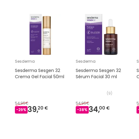
Sesderma
Sesderma
Sesderma Sesgen 32
Sesderma Sesgen 32
Crema Gel Facial 50ml
Sérum Facial 30 ml
(
9
)
54,95€
54,95€
5
39,
34,
20 €
00 €
-
29
%
-
38
%