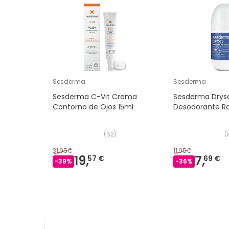
Sesderma
Sesderma
Sesderma C-Vit Crema
Sesderma Drys
Contorno de Ojos 15ml
Desodorante Ro
(
52
)
(
31,95€
11,95€
19,
7,
57 €
69 €
-
39
%
-
36
%