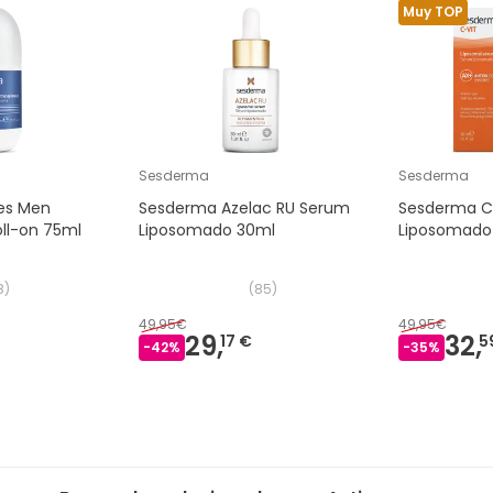
Muy TOP
Sesderma
Sesderma
es Men
Sesderma Azelac RU Serum
Sesderma C
ll-on 75ml
Liposomado 30ml
Liposomado
8
)
(
85
)
49,95€
49,95€
29,
32,
17 €
5
-
42
%
-
35
%