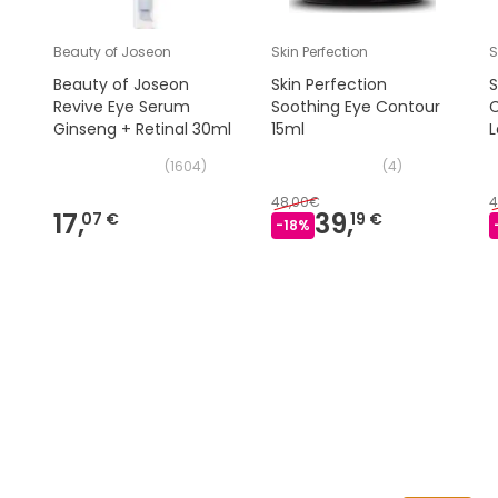
Beauty of Joseon
Skin Perfection
Beauty of Joseon
Skin Perfection
S
Revive Eye Serum
Soothing Eye Contour
Ginseng + Retinal 30ml
15ml
L
(
1604
)
(
4
)
48,00€
4
17,
39,
07 €
19 €
-
18
%