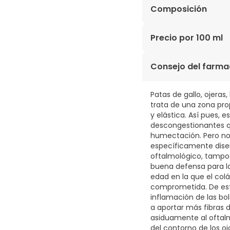
Composición
AQUA, DIMETHICONE, P
Precio por 100 ml
STEARATE, LIMNANTHES 
POLYSILICONE-11, PEG
150,60€ / 100 ml
Consejo del farma
FERMENT LYSATE, BUTY
CITRIC ACID, CYCLOH
ETHYLHEXYLGLYCERIN, 
Patas de gallo, ojeras
PARFUM, PHENOXYETHAN
trata de una zona pro
SODIUM CHOLATE, SOD
y elástica. Así pues, 
XANTHAN GUM.
descongestionantes q
humectación. Pero no 
específicamente diseñ
oftalmológico, tampoc
buena defensa para la 
edad en la que el colá
comprometida. De esta
inflamación de las bo
a aportar más fibras d
asiduamente al oftal
del contorno de los oj