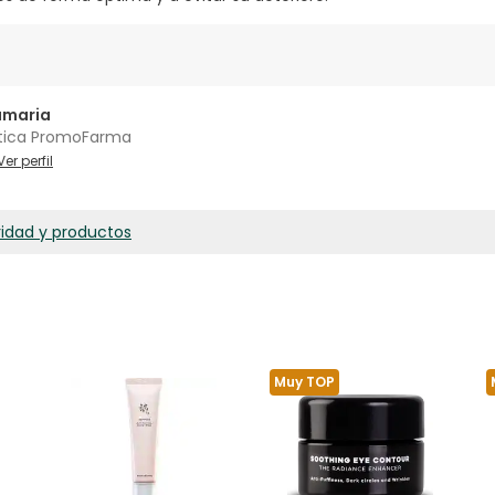
amaria
tica PromoFarma
Ver perfil
ridad y productos
Muy TOP