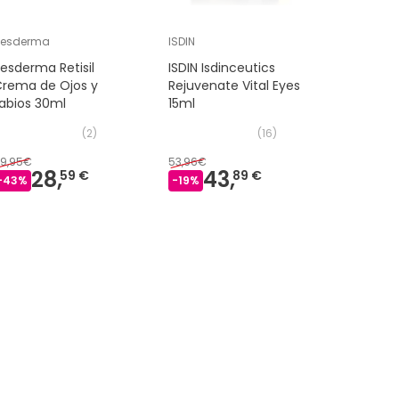
Sesderma
ISDIN
Primader
esderma Retisil
ISDIN Isdinceutics
Primade
Crema de Ojos y
Rejuvenate Vital Eyes
Collagen
abios 30ml
15ml
de Ojos 
(
2
)
(
16
)
9,95€
53,96€
39,99€
28,
43,
2
59 €
89 €
-
43
%
-
19
%
-
26
%