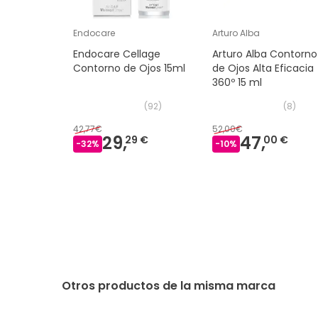
Endocare
Arturo Alba
Endocare Cellage
Arturo Alba Contorno
Contorno de Ojos 15ml
de Ojos Alta Eficacia
360º 15 ml
(
92
)
(
8
)
42,77€
52,00€
29,
47,
29 €
00 €
-
32
%
-
10
%
Otros productos de la misma marca