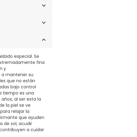
STEARATE, PEG-100
OIL, LACTIC ACID,
ITATE, BIFIDA
ARBOMER, CI 42090,
L ACETATE,
C ACID, LECITHIN,
uidado especial. Se
NAL, SODIUM BENZOATE,
r extremadamente fina
 TRIPEPTIDE-32,
n y
n a mantener su
les que no están
adas bajo control
 a tiempo es una
años, al ser esta la
e la piel se ve
ara relajar la
afirmante que ayuden
s de sol, acudir
contribuyen a cuidar