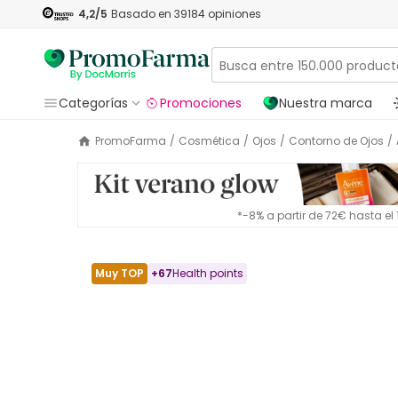
4,2
/5
Basado en
39184
opiniones
Categorías
Promociones
Nuestra marca
PromoFarma
/
Cosmética
/
Ojos
/
Contorno de Ojos
/
*-8% a partir de 72€ hasta e
Muy TOP
+
67
Health points