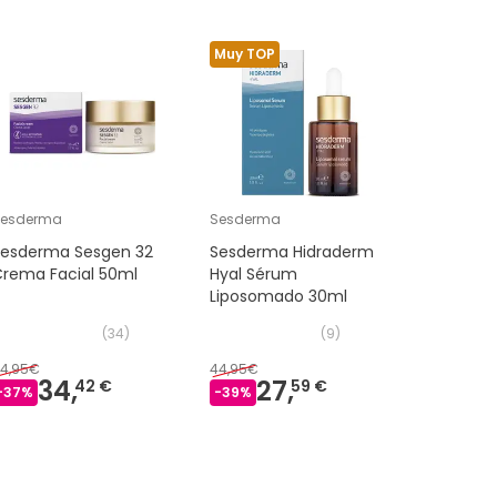
Muy TOP
Muy TOP
Sesderma
Sesderma
Sesderm
Sesderma Sesgen 32
Sesderma Hidraderm
Sesderm
Crema Facial 50ml
Hyal Sérum
Crema G
Liposomado 30ml
Reafirma
50ml
(
34
)
(
9
)
4,95€
44,95€
54,95€
34,
27,
3
42 €
59 €
-
37
%
-
39
%
-
33
%