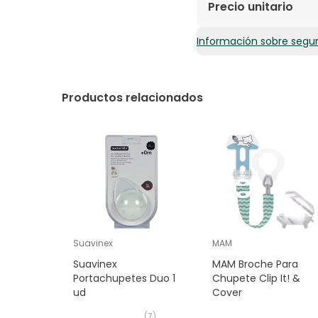
Silicona de grado ali
Precio unitario
Información sobre segu
9,95€ / Unidades
Productos relacionados
Suavinex
MAM
Suavinex
MAM Broche Para
Portachupetes Duo 1
Chupete Clip It! &
ud
Cover
(
7
)