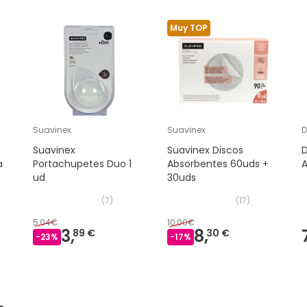
Muy TOP
Suavinex
Suavinex
D
Suavinex
Suavinex Discos
D
a
Portachupetes Duo 1
Absorbentes 60uds +
A
ud
30uds
(
7
)
(
17
)
5,04€
10,00€
3,
8,
89 €
30 €
-
23
%
-
17
%