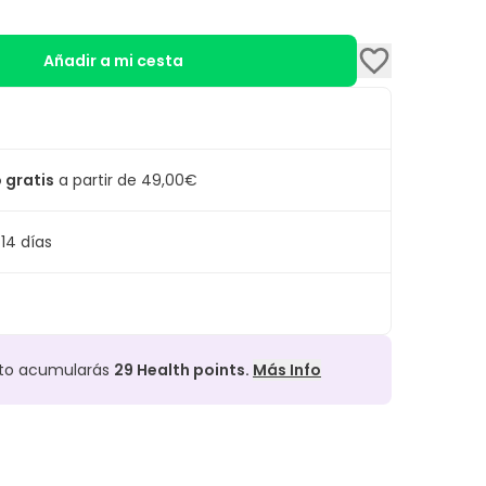
Añadir a mi cesta
 gratis
a partir de 49,00€
14 días
cto acumularás
29
Health points.
Más Info