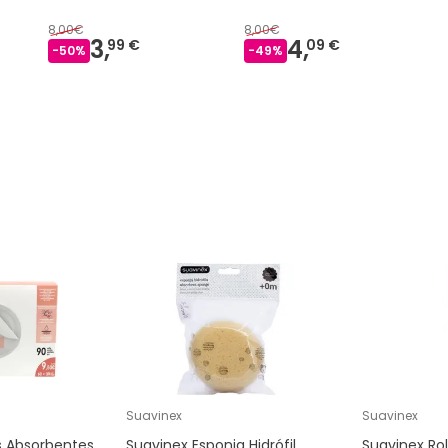
8,00€
8,00€
3,
4,
99 €
09 €
-
50
%
-
49
%
Suavinex
Suavinex
s Absorbentes
Suavinex Esponja Hidrófil
Suavinex Rol