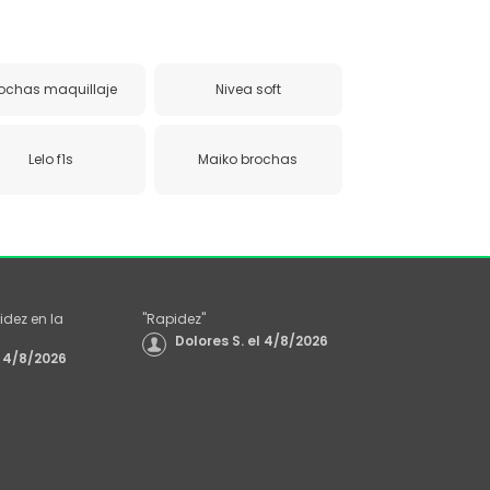
ochas maquillaje
Nivea soft
Lelo f1s
Maiko brochas
idez en la
"
Rapidez
"
Dolores S.
el
4/8/2026
4/8/2026