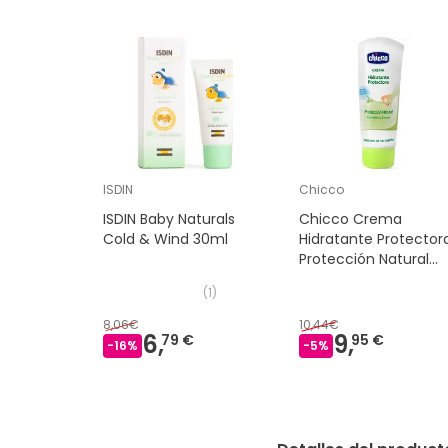
ISDIN
Chicco
ISDIN Baby Naturals
Chicco Crema
Cold & Wind 30ml
Hidratante Protector
Protección Natural
100ml
(
1
)
8,06€
10,44€
6,
9,
79 €
95 €
-
16
%
-
5
%