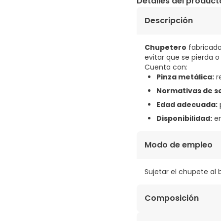
Detalles del product
Descripción
Chupetero
fabricad
evitar que se pierda o 
Cuenta con:
Pinza metálica:
r
Normativas de s
Edad adecuada:
Disponibilidad:
en
Modo de empleo
Sujetar el chupete al b
Composición