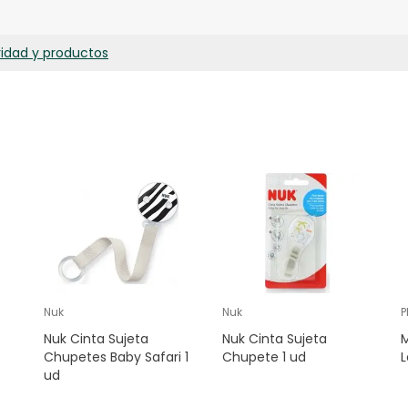
mentario, metal y pigmentos alimentarios seguros.
ridad y productos
Nuk
Nuk
P
Nuk Cinta Sujeta
Nuk Cinta Sujeta
M
Chupetes Baby Safari 1
Chupete 1 ud
ud