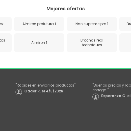
Mejores ofertas
ex
Almiron profutura 1
Nan supreme pro 1
Br
tos
Brochas real
Almiron 1
techniques
"
Rápidez en enviar los productos
"
"
Buenos precios y rap
entrega
"
Gador R.
el
4/8/2026
Esperanza G.
el