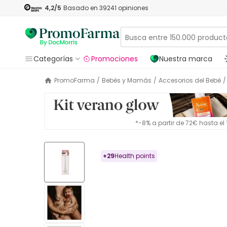
4,2
/5
Basado en
39241
opiniones
Categorías
Promociones
Nuestra marca
PromoFarma
/
Bebés y Mamás
/
Accesorios del Bebé
/
*-8% a partir de 72€ hasta e
+
29
Health points