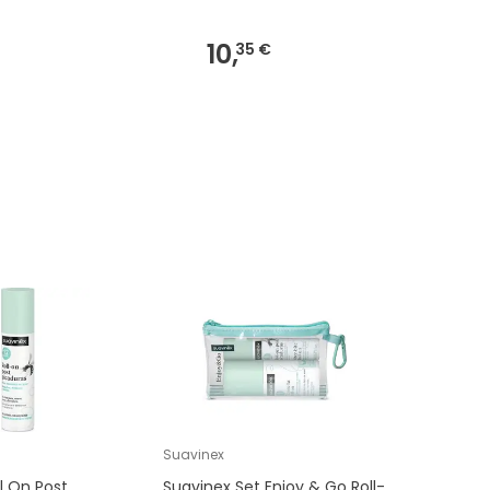
10,
10,
35 €
11 €
Suavinex
l On Post
Suavinex Set Enjoy & Go Roll-