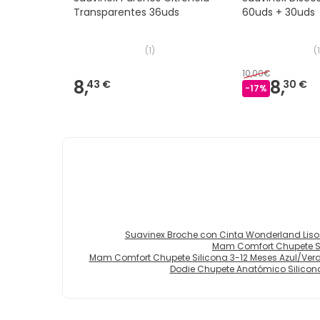
Transparentes 36uds
60uds + 30uds
(
1
)
(
10,00€
8,
8,
43 €
30 €
-
17
%
Suavinex Broche con Cinta Wonderland Liso 
Mam Comfort Chupete Si
Mam Comfort Chupete Silicona 3-12 Meses Azul/Verd
Dodie Chupete Anatómico Silicon