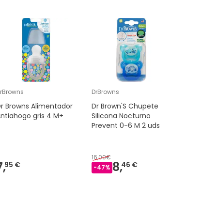
rBrowns
DrBrowns
AEROCHA
r Browns Alimentador
Dr Brown'S Chupete
Aerocha
ntiahogo gris 4 M+
Silicona Nocturno
Flow-vu
Prevent 0-6 M 2 uds
inhalaci
1ud
16,00€
49,57€
7,
8,
3
95 €
46 €
-
47
%
-
29
%