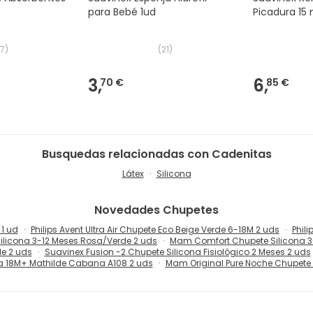
para Bebé 1ud
Picadura 15 
17
)
(
21
)
3,
6,
70 €
85 €
Busquedas relacionadas con Cadenitas
Látex
Silicona
Novedades
Chupetes
1 ud
Philips Avent Ultra Air Chupete Eco Beige Verde 6-18M 2 uds
Phili
licona 3-12 Meses Rosa/Verde 2 uds
Mam Comfort Chupete Silicona 3
e 2 uds
Suavinex Fusion -2 Chupete Silicona Fisiológico 2 Meses 2 uds
a 18M+ Mathilde Cabana A108 2 uds
Mam Original Pure Noche Chupete