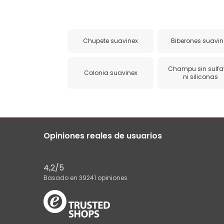
Chupete suavinex
Biberones suavin
Champu sin sulfa
Colonia suavinex
ni siliconas
Opiniones reales de usuarios
4,2
/5
Basado en
39241
opiniones