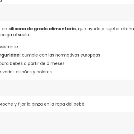
o
o en
silicona de grado alimentario
, que ayuda a sujetar el ch
caiga al suelo.
esistente
eguridad:
cumple con las normativas europeas
para bebés a partir de 0 meses
 varios diseños y colores
roche y fijar la pinza en la ropa del bebé.