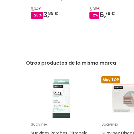
5,04€
6,95€
3,
6,
89 €
79 €
-
23
%
-
2
%
Otros productos de la misma marca
Muy TOP
Suavinex
Suavinex
Suavinex Parches Citronela
Suavinex Disco