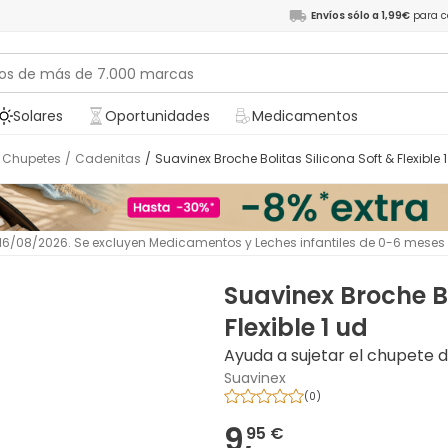
Envíos sólo a 1,99€
para c
Solares
Oportunidades
Medicamentos
Chupetes
/
Cadenitas
/
Suavinex Broche Bolitas Silicona Soft & Flexible 
l 16/08/2026. Se excluyen Medicamentos y Leches infantiles de 0-6 meses
Suavinex Broche Bo
Flexible 1 ud
Ayuda a sujetar el chupete 
Suavinex
(
0
)
9,
95 €