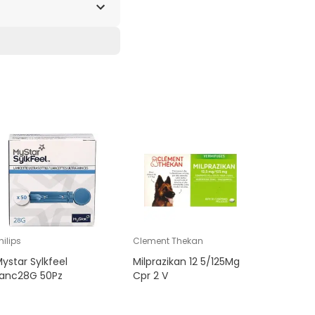
hilips
Clement Thekan
ISDIN
ystar Sylkfeel
Milprazikan 12 5/125Mg
Isdin Iral
Lanc28G 50Pz
Cpr 2 V
Querator
500 ml