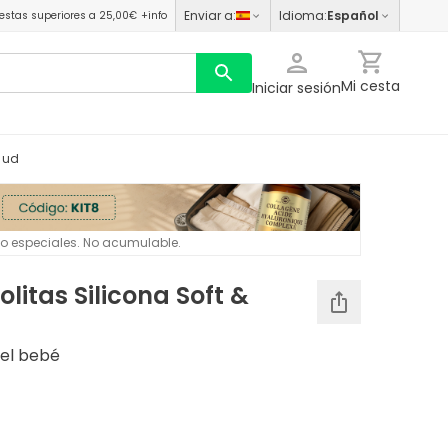
Enviar a
:
Idioma
:
Español
estas superiores a 25,00€
+info
Mi cesta
Iniciar sesión
1 ud
 o especiales. No acumulable.
litas Silicona Soft &
del bebé