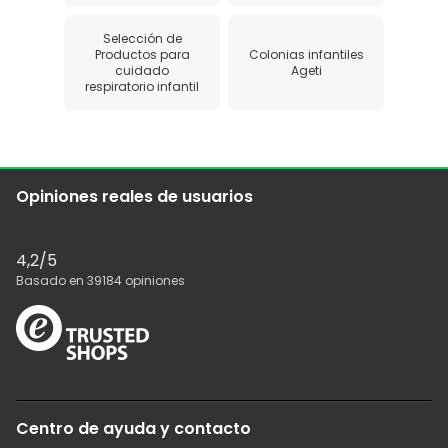
Selección de
Productos para
Colonias infantiles
cuidado
Ageti
respiratorio infantil
Opiniones reales de usuarios
4,2
/5
Basado en
39184
opiniones
Centro de ayuda y contacto