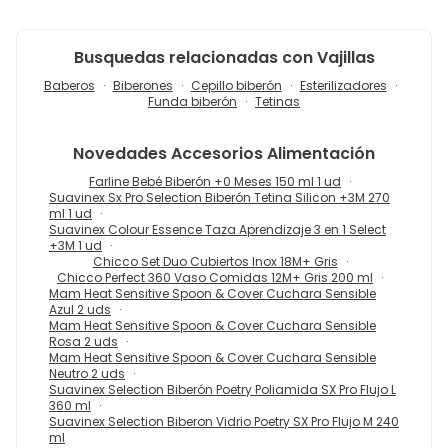
Busquedas relacionadas con Vajillas
Baberos
Biberones
Cepillo biberón
Esterilizadores
Funda biberón
Tetinas
Novedades
Accesorios Alimentación
Farline Bebé Biberón +0 Meses 150 ml 1 ud
Suavinex Sx Pro Selection Biberón Tetina Silicon +3M 270
ml 1 ud
Suavinex Colour Essence Taza Aprendizaje 3 en 1 Select
+3M 1 ud
Chicco Set Duo Cubiertos Inox 18M+ Gris
Chicco Perfect 360 Vaso Comidas 12M+ Gris 200 ml
Mam Heat Sensitive Spoon & Cover Cuchara Sensible
Azul 2 uds
Mam Heat Sensitive Spoon & Cover Cuchara Sensible
Rosa 2 uds
Mam Heat Sensitive Spoon & Cover Cuchara Sensible
Neutro 2 uds
Suavinex Selection Biberón Poetry Poliamida SX Pro Flujo L
360 ml
Suavinex Selection Biberon Vidrio Poetry SX Pro Flujo M 240
ml