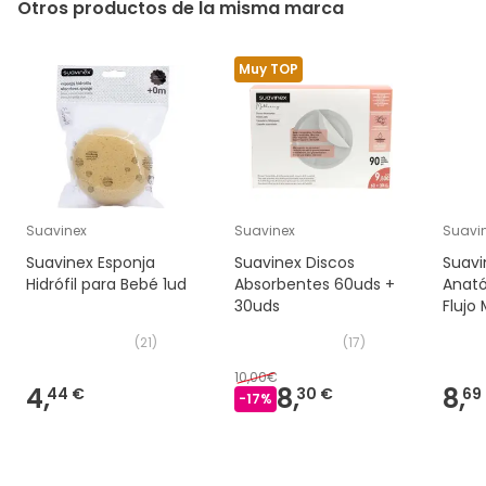
Otros productos de la misma marca
Muy TOP
Suavinex
Suavinex
Suavi
Suavinex Esponja
Suavinex Discos
Suavi
Hidrófil para Bebé 1ud
Absorbentes 60uds +
Anató
30uds
Flujo
(
21
)
(
17
)
10,00€
4,
8,
8,
44 €
30 €
69
-
17
%