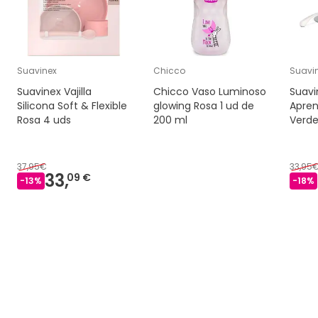
Suavinex
Chicco
Suavi
Suavinex Vajilla
Chicco Vaso Luminoso
Suavi
Silicona Soft & Flexible
glowing Rosa 1 ud de
Apren
Rosa 4 uds
200 ml
Verde
37,95€
33,95
33,
09 €
-
13
%
-
18
%