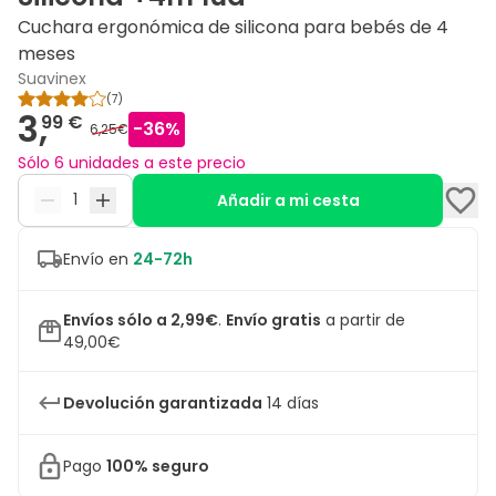
Cuchara ergonómica de silicona para bebés de 4
meses
Suavinex
(
7
)
3,
99 €
-
36
%
6,25€
Sólo 6 unidades a este precio
Añadir a mi cesta
Envío en
24-72h
Envíos sólo a 2,99€
.
Envío gratis
a partir de
49,00€
Devolución garantizada
14 días
Pago
100% seguro