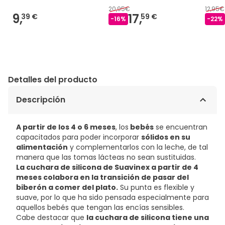
20,95€
12,95€
9,
17,
39 €
59 €
-
16
%
-
22
%
Detalles del producto
Descripción
A partir de los 4 o 6 meses
, los
bebés
se encuentran
capacitados para poder incorporar
sólidos en su
alimentación
y complementarlos con la leche, de tal
manera que las tomas lácteas no sean sustituidas.
La cuchara de silicona de Suavinex a partir de 4
meses colabora en la transición de pasar del
biberón a comer del plato.
Su punta es flexible y
suave, por lo que ha sido pensada especialmente para
aquellos bebés que tengan las encías sensibles.
Cabe destacar que
la cuchara de silicona tiene una