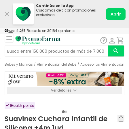
Continúa en la App
Cuidamos de ti con promociones
Abrir
exclusivas
4,2
/5
Basado en
39184
opiniones
Bebés y Mamás
/
Alimentación del Bebé
/
Accesorios Alimentación
/
Ver detalles
*-8% a partir de 72€ hasta el 16/08/2026. Se excluyen
Medicamentos y Leches infantiles de 0-6 meses o especiales. No
acumulable.
+
11
Health points
Suavinex Cuchara Infantil de
Silicona +4m 1ud