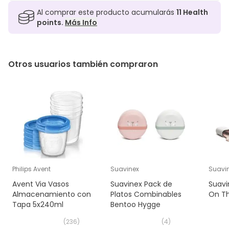
Al comprar este producto acumularás
11
Health
points.
Más Info
Otros usuarios también compraron
Philips Avent
Suavinex
Suavi
Avent Via Vasos
Suavinex Pack de
Suavi
Almacenamiento con
Platos Combinables
On T
Tapa 5x240ml
Bentoo Hygge
(
236
)
(
4
)