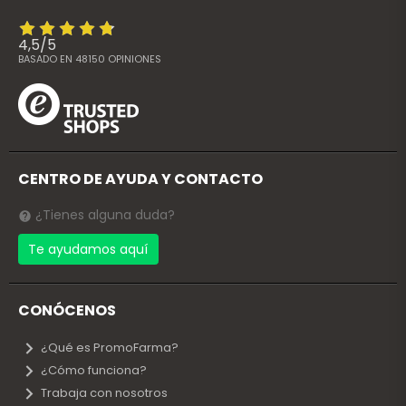
4,5
/
5
BASADO EN
48150
OPINIONES
CENTRO DE AYUDA Y CONTACTO
¿Tienes alguna duda?
Te ayudamos aquí
CONÓCENOS
¿Qué es PromoFarma?
¿Cómo funciona?
Trabaja con nosotros