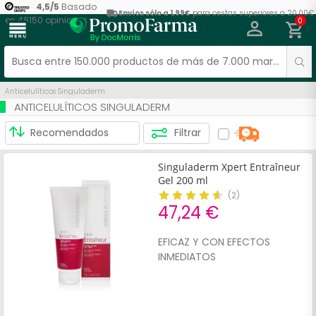
4,5
/
5
Basado
Envíos sólo a 1,99€
para cestas superiores a 20,00€
en
48150
opiniones
0
menu
Anticelulíticos Singuladerm
ANTICELULÍTICOS SINGULADERM
Filtrar
Singuladerm Xpert Entraîneur
Gel 200 ml
(
2
)
47,24 €
EFICAZ Y CON EFECTOS
INMEDIATOS