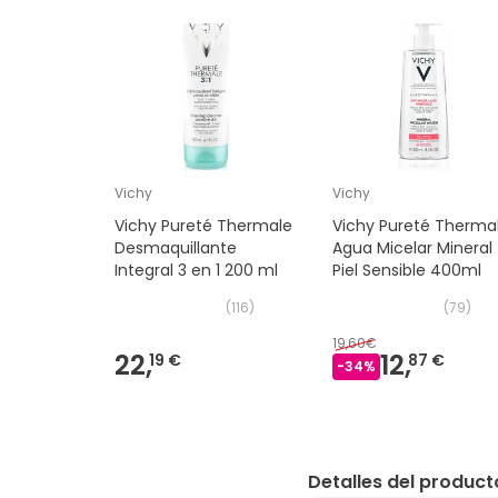
Vichy
Vichy
Vichy Pureté Thermale
Vichy Pureté Therma
Desmaquillante
Agua Micelar Mineral
Integral 3 en 1 200 ml
Piel Sensible 400ml
(
116
)
(
79
)
19,60€
22,
12,
19 €
87 €
-
34
%
Detalles del product