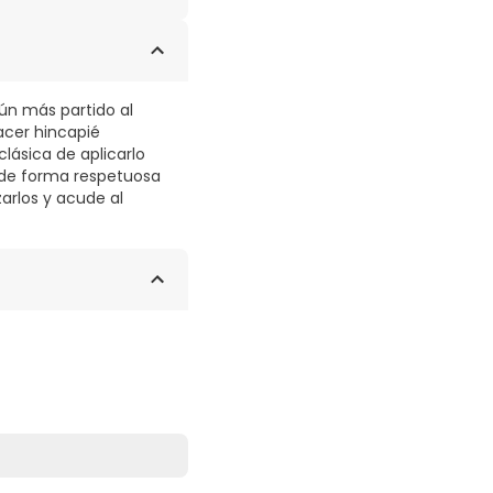
TE, MYRTRIMONIUM
SEEDCAKE EXTRACT,
aún más partido al
acer hincapié
lásica de aplicarlo
e de forma respetuosa
zarlos y acude al