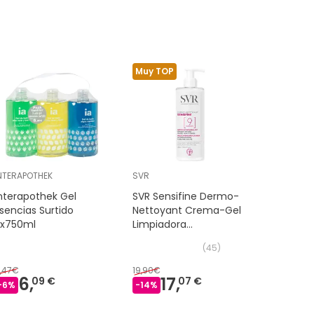
Muy TOP
NTERAPOTHEK
SVR
HIDROTELI
nterapothek Gel
SVR Sensifine Dermo-
Hidroteli
sencias Surtido
Nettoyant Crema-Gel
Limpiado
3x750ml
Limpiadora
Desmaqui
Desmaquillante 400ml
(
45
)
,47€
19,90€
13,14€
6,
17,
9,
09 €
07 €
-
6
%
-
14
%
-
25
%