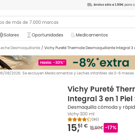
Envíos sólo a 1,99€
para c
Solares
Oportunidades
Medicamentos
Leche Desmaquillante
/
Vichy Pureté Thermale Desmaquillante Integral 3 e
l 16/08/2026. Se excluyen Medicamentos y Leches infantiles de 0-6 meses
Vichy Pureté The
Integral 3 en 1 Pie
Desmaquilla cómoda y rápid
Vichy
·
300 ml
(
90
)
15,
51 €
-
17
%
18,60€