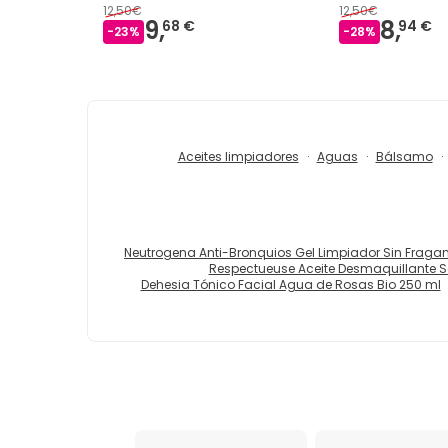
12,50€
12,50€
9,
8,
68 €
94 €
-
23
%
-
28
%
Aceites limpiadores
Aguas
Bálsamo
Neutrogena Anti-Bronquios Gel Limpiador Sin Fraga
Respectueuse Aceite Desmaquillante Só
Dehesia Tónico Facial Agua de Rosas Bio 250 ml