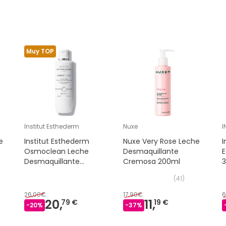
Muy TOP
Institut Esthederm
Nuxe
I
e
Institut Esthederm
Nuxe Very Rose Leche
I
Osmoclean Leche
Desmaquillante
E
Desmaquillante
Cremosa 200ml
Desensibilizante 200 ml
(
41
)
26,00€
17,90€
6
20,
11,
79 €
19 €
-
20
%
-
37
%