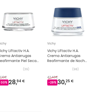
ichy
Vichy
Vichy
ichy Liftactiv H.A.
Vichy Liftactiv H.A.
Vichy Lift
Crema Antiarrugas
Crema Antiarrugas
Tratamie
eafirmante Piel Seca
Reafirmante de Noche
Antiarru
50 ml
50ml
Reafirma
(
39
)
(
98
)
1,10€
42,40€
32,30€
28,
30,
21
94 €
25 €
-
30
%
-
29
%
-
32
%