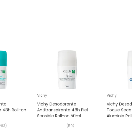
Vichy
Vichy
nto
Vichy Desodorante
Vichy Desod
e 48h Roll-on
Antitranspirante 48h Piel
Toque Seco 
Sensible Roll-on 50ml
Aluminio Ro
263
)
(
50
)