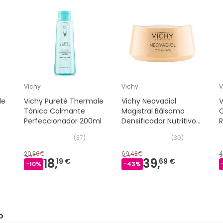
Vichy
Vichy
V
le
Vichy Pureté Thermale
Vichy Neovadiol
V
Tónico Calmante
Magistral Bálsamo
Perfeccionador 200ml
Densificador Nutritivo
R
50ml
(
37
)
(
39
)
20,30€
69,42€
4
18,
39,
19 €
69 €
-
10
%
-
43
%
o