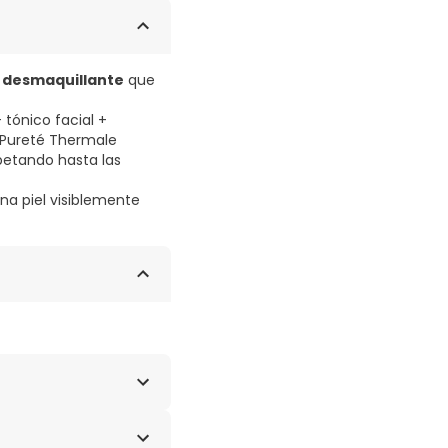
n
desmaquillante
que
 tónico facial +
e Pureté Thermale
spetando hasta las
na piel visiblemente
E, CARBOMER, SODIUM