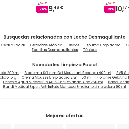
12,50€
12,50€
9,
10,
46 €
17
-
24
%
-
19
%
Busquedas relacionadas con Leche Desmaquillante
Cepillo Facial
Dermatitis Atópica
Discos
Espuma Limpiadora
G
Toallitas Desmaquillantes
Tónicos
Novedades
Limpieza Facial
ncia 200 ml
Bioderma Sébium Gel Moussant Recarga 400 ml
SVR Se
lido 15 g
Crema Mousse Limpiadora 2 En 1 150 ml
Florame Gelatina 
Dehesia Agua Micelar Bio All In One Lavanda Aloe 250 ml
Bandi Medica
Bandi Medical Expert Anti Irritate Manteca Emoliente Limpiadora 90 ml
Mejores ofertas