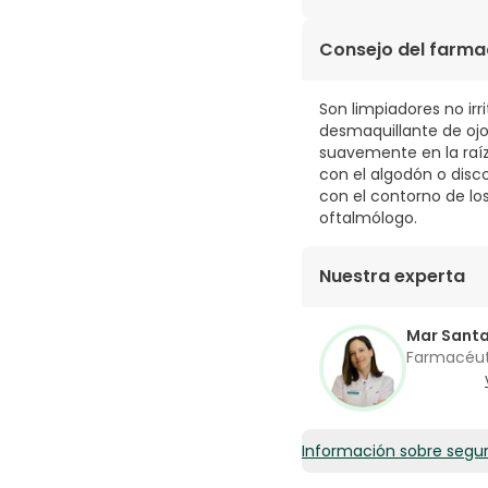
HYDROXIDE, OPOTASS
BROMIDE, BUTYLENE G
5,17€ / 100 ml
Consejo del farma
PARFUM FRAGANCE. CODE
Son limpiadores no irr
desmaquillante de ojo
suavemente en la raíz
con el algodón o disc
con el contorno de los 
oftalmólogo.
Nuestra experta
Mar Sant
Farmacéu
Información sobre segu