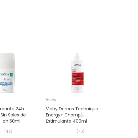
Vichy
orante 24h
Vichy Dercos Technique
Sin Sales de
Energy+ Champú
ll-on 50ml
Estimulante 400ml
(
49
)
(
70
)