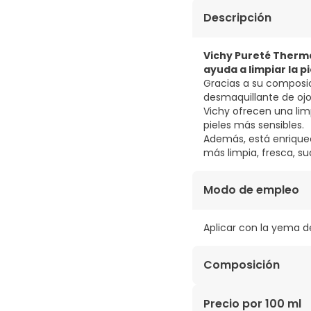
Descripción
Vichy Pureté Therma
ayuda a limpiar la p
Gracias a su composi
desmaquillante de ojo
Vichy ofrecen una limp
pieles más sensibles.
Además, está enriqu
más limpia, fresca, su
Modo de empleo
Aplicar con la yema d
Composición
AQUA, PARAFFINUM LIQ
Precio por 100 ml