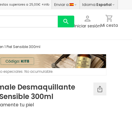
Enviar a
:
Idioma
:
Español
estas superiores a 25,00€
+info
Mi cesta
Iniciar sesión
n 1 Piel Sensible 300ml
 o especiales. No acumulable.
rmale Desmaquillante
l Sensible 300ml
amente tu piel