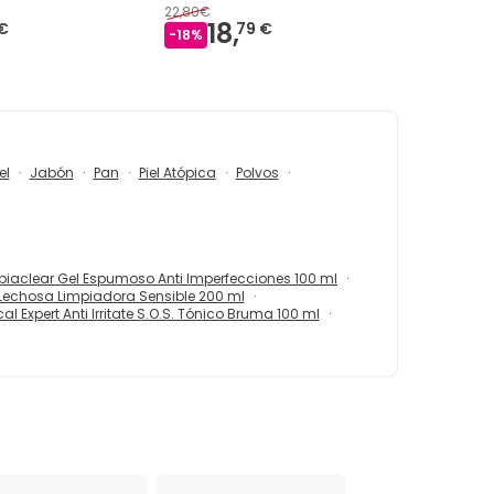
22,80€
18,
 €
79 €
-
18
%
el
Jabón
Pan
Piel Atópica
Polvos
biaclear Gel Espumoso Anti Imperfecciones 100 ml
Lechosa Limpiadora Sensible 200 ml
l Expert Anti Irritate S.O.S. Tónico Bruma 100 ml