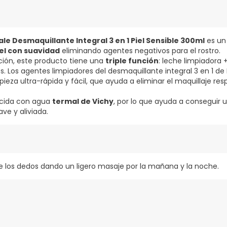
le Desmaquillante Integral 3 en 1 Piel Sensible 300ml
es u
iel con suavidad
eliminando agentes negativos para el rostro.
ción, este producto tiene una
triple función
: leche limpiadora +
s. Los agentes limpiadores del desmaquillante integral 3 en 1 d
ieza ultra-rápida y fácil, que ayuda a eliminar el maquillaje re
ecida con agua
termal de Vichy
, por lo que ayuda a conseguir u
ave y aliviada.
e los dedos dando un ligero masaje por la mañana y la noche.
UIDUM/MINERAL OIL, SPROPYL MYRISTRATE, POTASSIUM PHOSPHAT