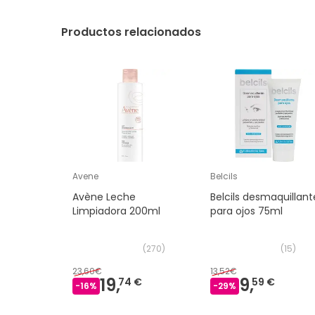
Productos relacionados
Avene
Belcils
Avène Leche
Belcils desmaquillant
Limpiadora 200ml
para ojos 75ml
(
270
)
(
15
)
23,60€
13,52€
19,
9,
74 €
59 €
-
16
%
-
29
%