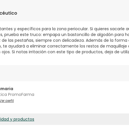
IUM PHOSPHATE, DISODIUM EDTA, DISODIUM COCOAMPHODIACETA
LYCOL, BUTYROSPERMUM PARKII SEEDCAKE, EXTRACT SHEA BUTTER 
céutico
 F.I.L. B39079/1.
itantes y específicos para la zona periocular. Si quieres sacarle 
s, prueba este truco: empapa un bastoncillo de algodón para h
 de las pestañas, siempre con delicadeza. Además de la forma c
o, te ayudará a eliminar correctamente los restos de maquillaj
ojos. Si notas irritación con este tipo de productos, deja de utili
amaria
tica PromoFarma
Ver perfil
ridad y productos