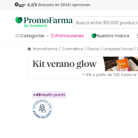
4,2
/5
Basado en
39241
opiniones
Categorías
Promociones
Nuestra marca
PromoFarma
/
Cosmética
/
Facial
/
Limpieza Facial
/
*-8% a partir de 72€ hasta e
+
46
Health points