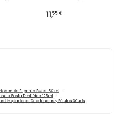
11,
55 €
 Ortodoncia Espuma Bucal 50 ml
oncia Pasta Dentífrica 125ml
tas Limpiadoras Ortodoncias y Férulas 30uds