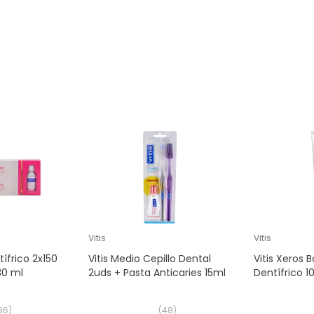
Vitis
Vitis
tífrico 2x150
Vitis Medio Cepillo Dental
Vitis Xeros 
30 ml
2uds + Pasta Anticaries 15ml
Dentífrico 1
86
)
(
48
)