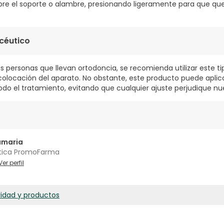
bre el soporte o alambre, presionando ligeramente para que qu
céutico
s personas que llevan ortodoncia, se recomienda utilizar este ti
 colocación del aparato. No obstante, este producto puede apli
odo el tratamiento, evitando que cualquier ajuste perjudique nue
amaria
tica PromoFarma
Ver perfil
ridad y productos