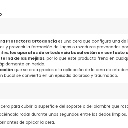
o
era Protectora Ortodoncia
es una cera que configura una de 
as y prevenir la formación de llagas o rozaduras provocadas por
entes,
los aparatos de ortodoncia bucal están en contacto di
nterna de las mejillas
, por lo que este producto frena en cualq
 rápidamente en herida.
ección
que se crea gracias a la aplicación de la cera de ortodonc
n bucal se convierta en un episodio doloroso y traumático.
cera para cubrir la superficie del soporte o del alambre que roz
aciéndola rodar durante unos segundos entre los dedos limpios.
rir antes de aplicar la cera.