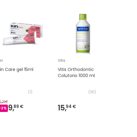
in
Vitis
Vitis
in Care gel 15ml
Vitis Orthodontic
Vitis Ort
Colutorio 1000 ml
Colutori
(
1
)
(
35
)
0,21€
9,
15,
8,
89 €
94 €
09 €
-
3
%