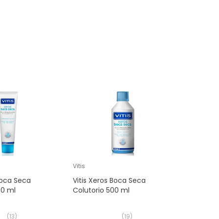
Vitis
Boca Seca
Vitis Xeros Boca Seca
00 ml
Colutorio 500 ml
(
13
)
(
19
)