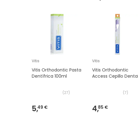
Vitis
Vitis
Vitis Orthodontic Pasta
Vitis Orthodontic
Dentífrica 100ml
Access Cepillo Denta
(
27
)
(
7
)
5,
4,
49 €
85 €