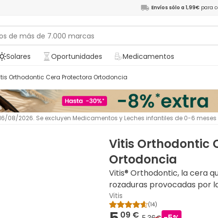
Envíos sólo a 1,99€
para c
Solares
Oportunidades
Medicamentos
Vitis Orthodontic Cera Protectora Ortodoncia
l 16/08/2026. Se excluyen Medicamentos y Leches infantiles de 0-6 meses
Vitis Orthodontic 
Ortodoncia
Vitis® Orthodontic, la cera qu
rozaduras provocadas por l
Vitis
(
14
)
5,
09 €
-
5
%