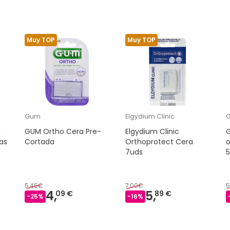
Muy TOP
Muy TOP
Gum
Elgydium Clinic
a
GUM Ortho Cera Pre-
Elgydium Clinic
as
Cortada
Orthoprotect Cera
o
7uds
5,45€
7,00€
5
4,
5,
09 €
89 €
-
25
%
-
16
%