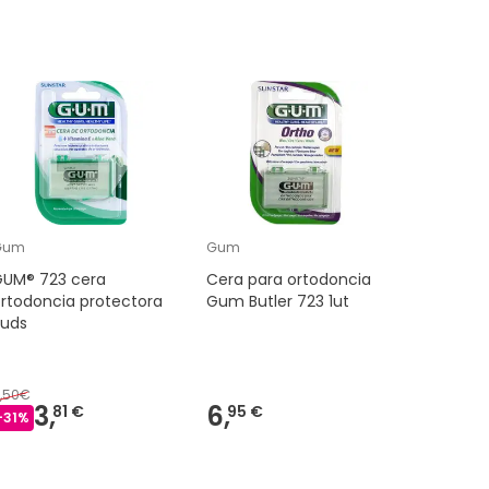
Gum
Gum
Gum
GUM® 723 cera
Cera para ortodoncia
GUM® 72
rtodoncia protectora
Gum Butler 723 1ut
mentolad
5uds
,50€
5,29€
3,
6,
4,
81 €
95 €
-
31
%
-
14
%