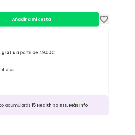
Añadir a mi cesta
 gratis
a partir de 49,00€
14 días
cto acumularás
15
Health points.
Más Info