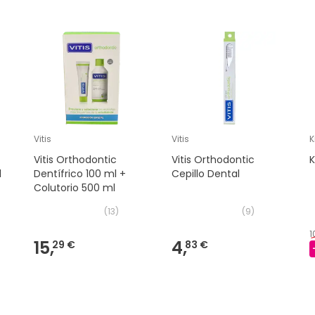
Vitis
Vitis
K
Vitis Orthodontic
Vitis Orthodontic
K
l
Dentífrico 100 ml +
Cepillo Dental
Colutorio 500 ml
(
13
)
(
9
)
1
15,
4,
29 €
83 €