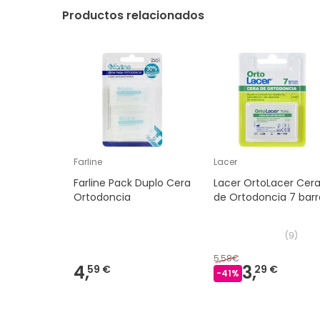
Productos relacionados
Farline
Lacer
Farline Pack Duplo Cera
Lacer OrtoLacer Cer
Ortodoncia
de Ortodoncia 7 barr
(
9
)
5,58€
4,
3,
59 €
29 €
-
41
%