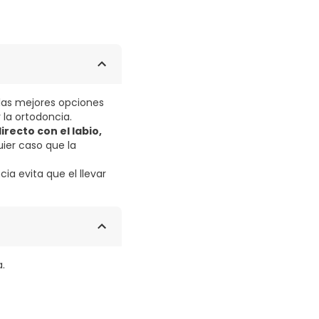
las mejores opciones
 la ortodoncia.
recto con el labio,
uier caso que la
ia evita que el llevar
a.