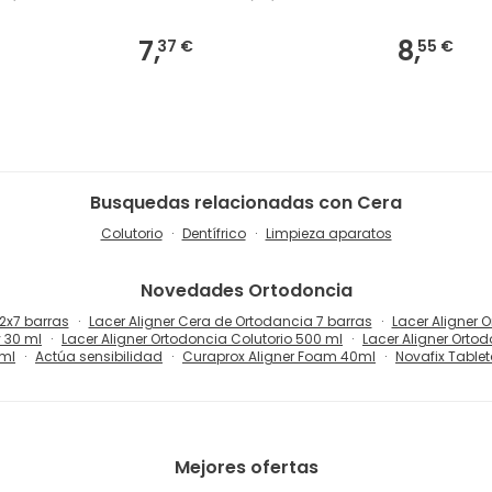
7,
8,
37 €
55 €
Busquedas relacionadas con Cera
Colutorio
Dentífrico
Limpieza aparatos
Novedades
Ortodoncia
2x7 barras
Lacer Aligner Cera de Ortodancia 7 barras
Lacer Aligner
y 30 ml
Lacer Aligner Ortodoncia Colutorio 500 ml
Lacer Aligner Ortod
 ml
Actúa sensibilidad
Curaprox Aligner Foam 40ml
Novafix Table
Mejores ofertas