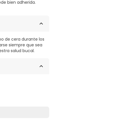
ede bien adherida.
po de cera durante los
carse siempre que sea
stra salud bucal.