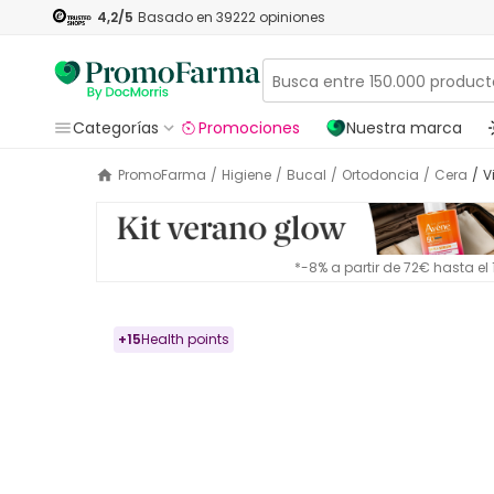
4,2
/5
Basado en
39222
opiniones
Categorías
Promociones
Nuestra marca
PromoFarma
/
Higiene
/
Bucal
/
Ortodoncia
/
Cera
/
*-8% a partir de 72€ hasta e
+
15
Health points