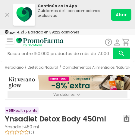
Continúa en la App
Cuidamos de ti con promociones
Abrir
exclusivas
4,2
/5
Basado en
39222
opiniones
Herbolario
/
Dietética Natural
/
Complementos Alimenticios Naturales
Ver detalles
*-8% a partir de 72€ hasta el 16/08/2026. Se excluyen
Medicamentos y Leches infantiles de 0-6 meses o especiales. No
acumulable.
+
68
Health points
Ynsadiet Detox Body 450ml
Ynsadiet
·
450 ml
(
0
)