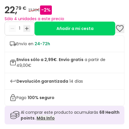
22,
79 €
-
2
%
23,30€
Sólo 4 unidades a este precio
Añadir a mi cesta
Envío en
24-72h
Envíos sólo a 2,99€
.
Envío gratis
a partir de
49,00€
Devolución garantizada
14 días
Pago
100% seguro
Al comprar este producto acumularás
68
Health
points.
Más Info