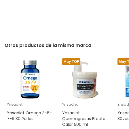
Otros productos de la misma marca
Muy TOP
Muy 
Ynsadiet
Ynsadiet
Ynsad
Ynsadiet Omega 3-6-
Ynsadiet
Ynsad
7-9 30 Perlas
Quemagrasas Efecto
30vc
Calor 500 ml