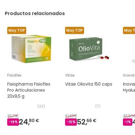
Productos relacionados
Muy TOP
Muy TOP
Muy 
Fisioflex
Vitae
Inova
Fisiopharma Fisioflex
Vitae Oliovita 150 caps
Inov
Pro Articulaciones
Hyalu
20x9,5 g
(
42
)
(
7
)
30,71€
61,95€
46,50
24,
52,
80 €
66 €
-
19
%
-
15
%
-
1
%