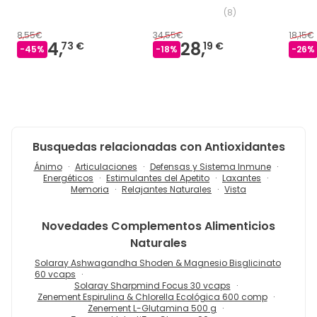
(
8
)
8,55€
34,55€
18,15€
4,
28,
73 €
19 €
-
45
%
-
18
%
-
26
%
Busquedas relacionadas con Antioxidantes
Ánimo
Articulaciones
Defensas y Sistema Inmune
Energéticos
Estimulantes del Apetito
Laxantes
Memoria
Relajantes Naturales
Vista
Novedades
Complementos Alimenticios
Naturales
Solaray Ashwagandha Shoden & Magnesio Bisglicinato
60 vcaps
Solaray Sharpmind Focus 30 vcaps
Zenement Espirulina & Chlorella Ecológica 600 comp
Zenement L-Glutamina 500 g