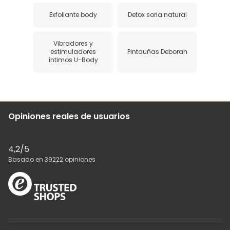
Exfoliante body
Detox soria natural
Vibradores y
estimuladores
Pintauñas Deborah
íntimos U-Body
Opiniones reales de usuarios
4,2
/5
Basado en
39222
opiniones