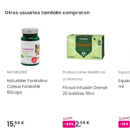
Otros usuarios también compraron
NATURLIDER
Producciones Dietéticas
Equis
La Mancha
Naturlider Forskolina
Equis
Coleus Forskohlii
ml
Fitosol Infusión Drenat
60caps
20 bolsitas filtro
4,30€
15,84€
15,
2,
64 €
59 €
-
40
%
-
15
%