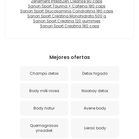
Zenement IntestiZen Cleanse 90 caps
Sanon Sport Taurina + Cafeina 180 caps
Sanon Sport Glucosamina Condroitina 180 caps
Sanon Sport Creatina Monohidrato 500 g
Sanon Sport Creatina 120 gummies
Sanon Sport Creatina 180 caps
Mejores ofertas
Champú detox
Detox higado
Body milk nivea
Naobay detox
Body natur
Avene body
Quemagrasas
Lierac body
ynsadiet